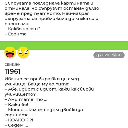
Съпругата погледнала картината и
отминала, но съпругът останал дълго
време пред платното. Най-накрая
съпругата се приближила до мъжа си и
попитала:
– Какво чакаш?
– Есента!
828
10
СЕМЕЙНИ
11961
Иванчо се прибира вкъщи след
училище. Баща му го пита:
– Абе, идиот с идиот, кажи как върви
училището?
– Ами тате, то …
– Кажи бе!
– Мииии … Имам седем двойки за
годината …
– КОЛКО ?!?!
– Седем …