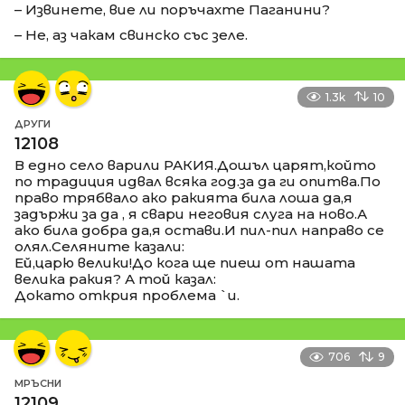
– Извинете, вие ли поръчахте Паганини?
– Не, аз чакам свинско със зеле.
1.3k
10
ДРУГИ
12108
В едно село варили РАКИЯ.Дошъл царят,който
по традиция идвал всяка год.за да ги опитва.По
право трябвало ако ракията била лоша да,я
задържи за да , я свари неговия слуга на ново.А
ако била добра да,я остави.И пил-пил направо се
олял.Селяните казали:
Ей,царю велики!До кога ще пиеш от нашата
велика ракия? А той казал:
Докато открия проблема `и.
706
9
МРЪСНИ
12109