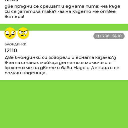
две пръдни се срещат и едната пита: -на къде
си се запътила така? -аа,на където ме отвее
вятъра!
706
10
БЛОНДИНКИ
12110
Две блондинки си говорели и есната казала:Аз
вчета станах майка,а детето е момиче и я
кръстихме на двете и баби Надя и Деница и се
получи наденица.