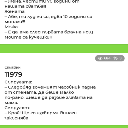
– Жена, честити 70 години от
нашата сватба!!!
Жената:
– Абе, ти луд ли си, едва 10 години са
минали!!!
Мъжа:
– Е да, ама след първата брачна нощ
моите са кучешки!!!
684
9
СЕМЕЙНИ
11979
Съпругата:
– Следобяд големият часовник падна
от стената. Да беше малко
по-рано, щеше да разбие главата на
мама.
Съпругът:
– Край! Ще го изхвърля. Винаги
закъснява