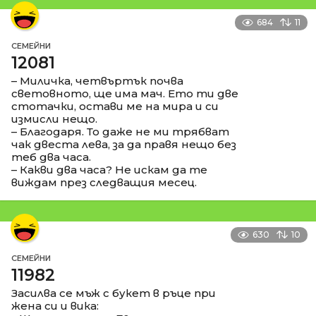
684
11
СЕМЕЙНИ
12081
– Миличка, четвъртък почва
световното, ще има мач. Ето ти две
стотачки, остави ме на мира и си
измисли нещо.
– Благодаря. То даже не ми трябват
чак двеста лева, за да правя нещо без
теб два часа.
– Какви два часа? Не искам да те
виждам през следващия месец.
630
10
СЕМЕЙНИ
11982
Засилва се мъж с букет в ръце при
жена си и вика: