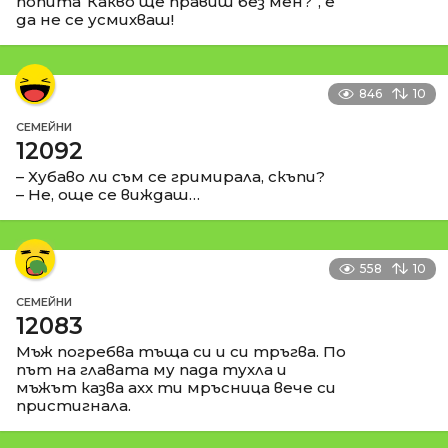
попита“Какво ще правиш без мен?“, е
да не се усмихваш!
846
10
СЕМЕЙНИ
12092
– Хубаво ли съм се гримирала, скъпи?
– Не, още се виждаш…
558
10
СЕМЕЙНИ
12083
Мъж погребва тъща си и си тръгва. По
път на главата му пада тухла и
мъжът казва ахх ти мръсница вече си
пристигнала.