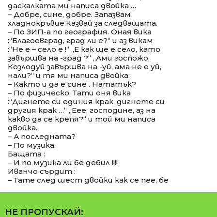
даскалката ми написа двойка …
– Добре, сине, добре. Запазвам
хладнокръвие.Казвай за следващата.
– По ЗИП-а по география. Оная вика
:“Благоевград, град ли е?“ и аз викам
:“Не е – село е !“ „Е как ще е село, като
завършва на -град ?“ „Ами госпожо,
Козлодуй завършва на -уй, ама не е уй,
нали?“ и тя ми написа двойка.
– Както и да е сине . Нататък?
– По физическо. Тати оня вика
:“Дигнете си единия крак, дигнете си
другия крак …“ „Еее, господине, аз на
какво да се крепя?“ и той ми написа
двойка.
– А последната?
– По музика.
Бащата :
– И по музика ли бе дебил !!!!
Иванчо сърдит :
– Тате след шест двойки как се пее, бе
НЕ ПРОПУСКАЙ: