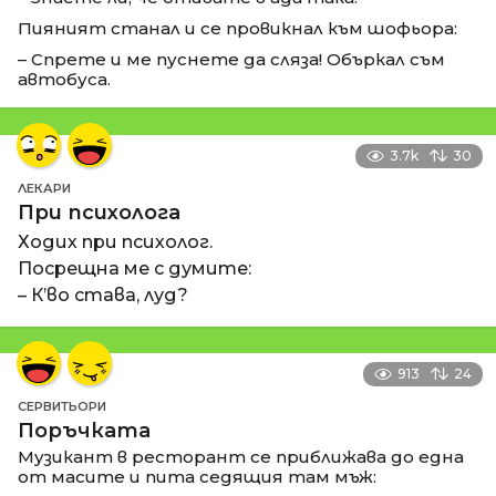
Пияният станал и се провикнал към шофьора:
– Спрете и ме пуснете да сляза! Объркал съм
автобуса.
3.7k
30
ЛЕКАРИ
При психолога
Ходих при психолог.
Посрещна ме с думите:
– К’во става, луд?
913
24
СЕРВИТЬОРИ
Поръчката
Музикант в ресторант се приближава до една
от масите и пита седящия там мъж: