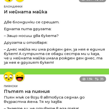
БЛОНДИНКИ
И нейната майка
Две блондинки се срещат.
Едната пита другата:
– Защо носиш два букета?
Другата и отговаря:
– Днес майка ми има рожден ден, за нея е единия
букет! А сутринта се обади сестра ми и каза,
че и нейната майка имала рожден ден днес, та
за нея е другият букет!
1.9k
35
ПИЯНСКИ
Пътят на пияния
Пиян мъж се вози в автобуса седнал до
възрастна жена. Тя му казва:
– Знаете ли, че отивате в ада така!