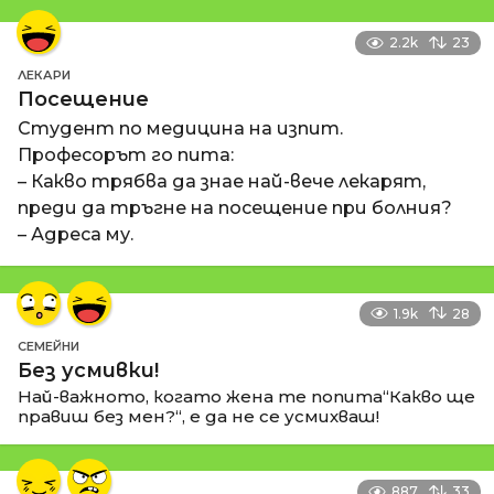
2.2k
23
ЛЕКАРИ
Посещение
Студент по медицина на изпит.
Професорът го пита:
– Какво трябва да знае най-вече лекарят,
преди да тръгне на посещение при болния?
– Адреса му.
1.9k
28
СЕМЕЙНИ
Без усмивки!
Най-важното, когато жена те попита“Какво ще
правиш без мен?“, е да не се усмихваш!
887
33