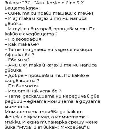
викам : “ 30 „.“Ами колко е 6 по 5 ?“
Бащата казал :
– Сине, тя си прави ташаци с тебе !
– И аз така и казах и тя ми написа
двойка.
– И тук си бил прав, прощавам ти. По
какво е следващата ?
– По география.
– Как така бе?
– Тате, ти знаеш ли къде се намира
Африка, бе ?
– Еба ли я?
– Ами и аз така й казах и тя ми написа
двойка.
– Добре – прощавам ти. По какво е
следващата ?
– По биология.
– Идиот !!! Как успя бе ?
– Тате, даскалицата ни наредила в две
редици – едната момичета, а другата
момчета.
Момичетата трябва да кажат
женски екземпляр, а момчетата –
мъжки. И една тъпанарка срещу мене
вика :“Муха“ и аз викам:“Мухоебец“ и