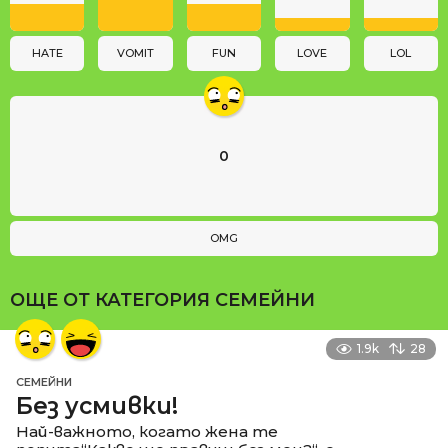
i
o
n
HATE
VOMIT
FUN
LOVE
LOL
0
OMG
ОЩЕ ОТ КАТЕГОРИЯ
СЕМЕЙНИ
1.9k
28
СЕМЕЙНИ
Без усмивки!
Най-важното, когато жена те