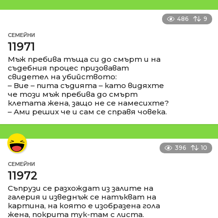
486
9
СЕМЕЙНИ
11971
Мъж пребива тъща си до смърт и на
съдебния процес призовават
свидетел на убийството:
– Вие – пита съдията – като видяхте
че този мъж пребива до смърт
клетата жена, защо не се намесихте?
– Ами реших че и сам се справя човека.
396
10
СЕМЕЙНИ
11972
Съпрузи се разхождат из залите на
галерия и изведнъж се натъкват на
картина, на която е изобразена гола
жена, покрита тук-там с листа.