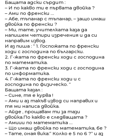
Бащата адски сърдит :
– И по какво ти е първата двойка ?
– Ами по френски …
– Абе, тъпанар с тъпанар, – защо имаш
двойка по френски ?
– Ми, тате, учителката каза да
напишем четири изречения и да си
направим извод.
И аз пиша : “ 1. Госпожата по френски
ходи с господина по български.
2. Г-жата по френски ходи с господина
по математика.
3. Г-жата по френски ходи с господина
по информатика.
4. Г-жата по френски ходи и с
господина по физическо. “
Бащата казал :
– Сине, тя е курва !
– Ами и аз такъв извод си направих и
тя ми написа двойка.
– Айде , прощавам ти за тази
двойка.По какво е следващата ?
– Амиии по математика …
– Що имаш двойка по математика, бе ?
– Тате, оная вика:“ Колко е 5 по 6 ?“ и аз