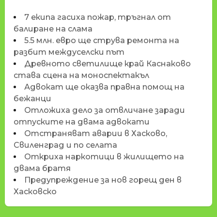
7 екипа гасиха пожар, тръгнал от
балиране на слама
5.5 млн. евро ще струва ремонта на
разбит междуселски път
Древното светилище край Каснаково
става сцена на моноспектакъл
Адвокат ще оказва правна помощ на
бежанци
Отложиха дело за отвличане заради
отпуските на двама адвокати
Отстраняват аварии в Хасково,
Свиленград и по селата
Откриха наркотици в жилището на
двама братя
Предупреждение за нов горещ ден в
Хасковско