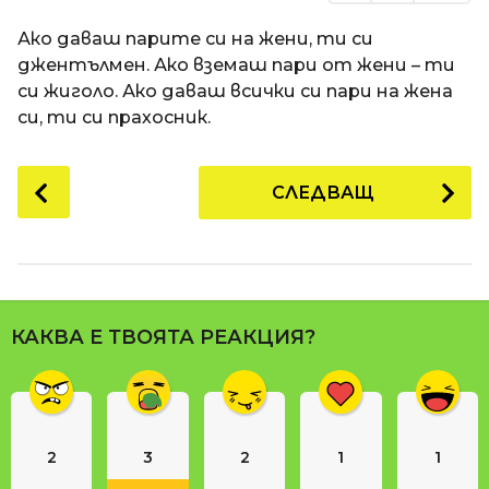
Ако даваш парите си на жени, ти си
джентълмен. Ако вземаш пари от жени – ти
си жиголо. Ако даваш всички си пари на жена
си, ти си прахосник.
P
СЛЕДВАЩ
o
s
t
P
a
КАКВА Е ТВОЯТА РЕАКЦИЯ?
g
i
n
a
2
3
2
1
1
t