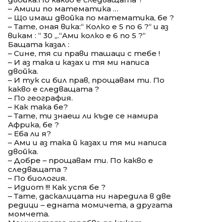
– Амиии по математика …
– Що имаш двойка по математика, бе ?
– Тате, оная вика:“ Колко е 5 по 6 ?“ и аз
викам : “ 30 „.“Ами колко е 6 по 5 ?“
Бащата казал :
– Сине, тя си прави ташаци с тебе !
– И аз така и казах и тя ми написа
двойка.
– И тук си бил прав, прощавам ти. По
какво е следващата ?
– По география.
– Как така бе?
– Тате, ти знаеш ли къде се намира
Африка, бе ?
– Еба ли я?
– Ами и аз така й казах и тя ми написа
двойка.
– Добре – прощавам ти. По какво е
следващата ?
– По биология.
– Идиот !!! Как успя бе ?
– Тате, даскалицата ни наредила в две
редици – едната момичета, а другата
момчета.