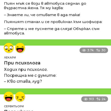
Пиян мъж се вози в автобуса седнал до
възрастна жена. Тя му казва:
– Знаете ли, че отивате в ада така!
Пияният станал и се провикнал към шофьора:
– Спрете и ме пуснете да сляза! Объркал съм
автобуса.
3.7k
30
ЛЕКАРИ
При психолога
Ходих при психолог.
Посрещна ме с думите:
– К’во става, луд?
913
24
СЕРВИТЬОРИ