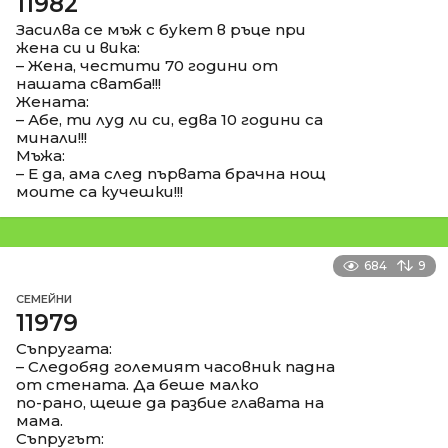
11982
Засилва се мъж с букет в ръце при
жена си и вика:
– Жена, честити 70 години от
нашата сватба!!!
Жената:
– Абе, ти луд ли си, едва 10 години са
минали!!!
Мъжа:
– Е да, ама след първата брачна нощ
моите са кучешки!!!
684
9
СЕМЕЙНИ
11979
Съпругата:
– Следобяд големият часовник падна
от стената. Да беше малко
по-рано, щеше да разбие главата на
мама.
Съпругът: