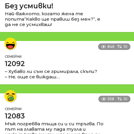
Без усмивки!
Най-важното, когато жена те
попита“Какво ще правиш без мен?“, е
да не се усмихваш!
846
10
СЕМЕЙНИ
12092
– Хубаво ли съм се гримирала, скъпи?
– Не, още се виждаш…
558
10
СЕМЕЙНИ
12083
Мъж погребва тъща си и си тръгва. По
път на главата му пада тухла и