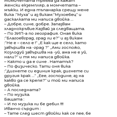
Момичетата трябва да кажат
женски екземпляр, а момчетата –
мъжки. И една тъпанарка срещу мене
вика :“Муха“ и аз викам:“Мухоебец“ и
даскалката ми написа двойка …
– Добре, сине, добре. Запазвам
хладнокръвие.Казвай за следващата.
– По ЗИП-а по география. Оная вика
:“Благоевград, град ли е?“ и аз викам
:“Не е – село е !“ „Е как ще е село, като
завършва на -град ?“ „Ами госпожо,
Козлодуй завършва на -уй, ама не е уй,
нали?“ и тя ми написа двойка.
– Както и да е сине . Нататък?
– По физическо. Тати оня вика
:“Дигнете си единия крак, дигнете си
другия крак …“ „Еее, господине, аз на
какво да се крепя?“ и той ми написа
двойка.
– А последната?
– По музика.
Бащата :
– И по музика ли бе дебил !!!!
Иванчо сърдит :
– Тате след шест двойки как се пее, бе