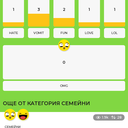
a
1
3
2
1
1
t
i
o
n
HATE
VOMIT
FUN
LOVE
LOL
0
OMG
ОЩЕ ОТ КАТЕГОРИЯ
СЕМЕЙНИ
1.9k
28
СЕМЕЙНИ