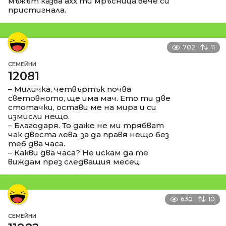
мъжът казва ахх ти мръсница вече си
пристигнала.
702
11
СЕМЕЙНИ
12081
– Миличка, четвъртък почва
световното, ще има мач. Ето ти две
стотачки, остави ме на мира и си
измисли нещо.
– Благодаря. То даже не ми трябват
чак двеста лева, за да правя нещо без
теб два часа.
– Какви два часа? Не искам да те
виждам през следващия месец.
630
10
СЕМЕЙНИ