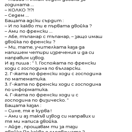
годината …
– КОЛКО ?!?!
– Седем …
Бащата адски сърдит :
– И по какво ти е първата двойка ?
– Ами по френски …
– Абе, тъпанар с тъпанар, – защо имаш
двойка по френски ?
– Ми, тате, учителката каза да
напишем четири изречения и да си
направим извод.
И аз пиша : “ 1. Госпожата по френски
ходи с господина по български.
2. Г-жата по френски ходи с господина
по математика.
3. Г-жата по френски ходи с господина
по информатика.
4. Г-жата по френски ходи и с
господина по физическо. “
Бащата казал :
– Сине, тя е курва !
– Ами и аз такъв извод си направих и
тя ми написа двойка.
– Айде , прощавам ти за тази
двойка.По какво е следващата ?