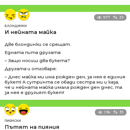
977
33
БЛОНДИНКИ
И нейната майка
Две блондинки се срещат.
Едната пита другата:
– Защо носиш два букета?
Другата и отговаря:
– Днес майка ми има рожден ден, за нея е единия
букет! А сутринта се обади сестра ми и каза,
че и нейната майка имала рожден ден днес, та
за нея е другият букет!
1.9k
35
ПИЯНСКИ
Пътят на пияния