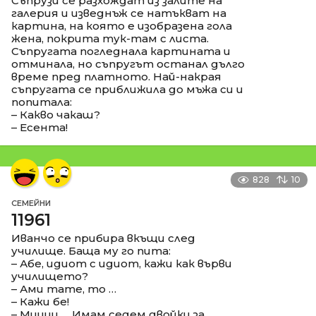
Съпрузи се разхождат из залите на
галерия и изведнъж се натъкват на
картина, на която е изобразена гола
жена, покрита тук-там с листа.
Съпругата погледнала картината и
отминала, но съпругът останал дълго
време пред платното. Най-накрая
съпругата се приближила до мъжа си и
попитала:
– Какво чакаш?
– Есента!
828
10
СЕМЕЙНИ
11961
Иванчо се прибира вкъщи след
училище. Баща му го пита:
– Абе, идиот с идиот, кажи как върви
училището?
– Ами тате, то …
– Кажи бе!
– Мииии … Имам седем двойки за