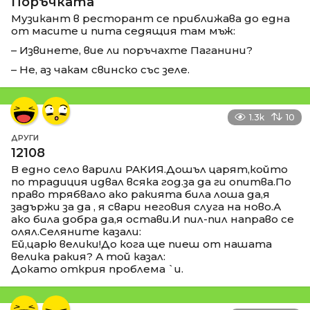
Поръчката
Музикант в ресторант се приближава до една
от масите и пита седящия там мъж:
– Извинете, вие ли поръчахте Паганини?
– Не, аз чакам свинско със зеле.
1.3k
10
ДРУГИ
12108
В едно село варили РАКИЯ.Дошъл царят,който
по традиция идвал всяка год.за да ги опитва.По
право трябвало ако ракията била лоша да,я
задържи за да , я свари неговия слуга на ново.А
ако била добра да,я остави.И пил-пил направо се
олял.Селяните казали:
Ей,царю велики!До кога ще пиеш от нашата
велика ракия? А той казал:
Докато открия проблема `и.