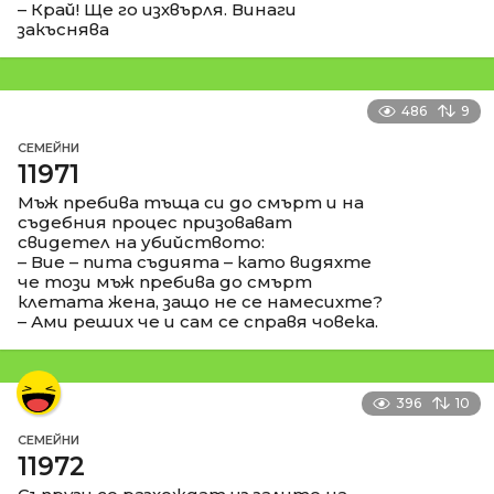
– Край! Ще го изхвърля. Винаги
закъснява
486
9
СЕМЕЙНИ
11971
Мъж пребива тъща си до смърт и на
съдебния процес призовават
свидетел на убийството:
– Вие – пита съдията – като видяхте
че този мъж пребива до смърт
клетата жена, защо не се намесихте?
– Ами реших че и сам се справя човека.
396
10
СЕМЕЙНИ
11972