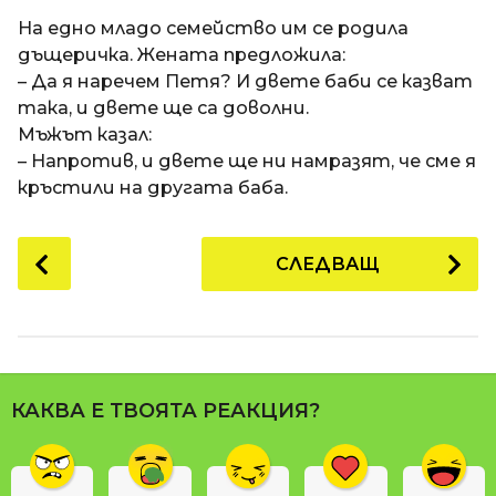
a
t
п
На едно младо семейство им се родила
i
р
дъщеричка. Жената предложила:
е
– Да я наречем Петя? И двете баби се казват
д
така, и двете ще са доволни.
и
Мъжът казал:
1
– Напротив, и двете ще ни намразят, че сме я
8
кръстили на другата баба.
г
о
P
СЛЕДВАЩ
д
o
и
s
н
t
и
P
п
a
р
КАКВА Е ТВОЯТА РЕАКЦИЯ?
g
е
i
д
n
и