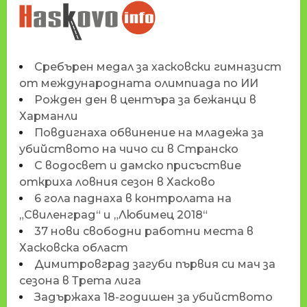
НОВИНИТЕ НА
HASKOVO.INFO
Сребърен медал за хасковски гимназист
от международната олимпиада по ИИ
Рожден ден в центъра за бежанци в
Харманли
Повдигнаха обвинение на младежа за
убийството на чичо си в Странско
С водосвет и дамско присъствие
откриха ловния сезон в Хасково
6 гола паднаха в контролата на
„Свиленград“ и „Любимец 2018“
37 нови свободни работни места в
Хасковска област
Димитровград загуби първия си мач за
сезона в Трета лига
Задържаха 18-годишен за убийството