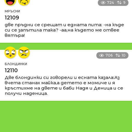
724
9
МРЪСНИ
12109
две пръдни се срещат и едната пита: -на къде
си се запътила така? -аа,на където ме отвее
вятъра!
706
10
БЛОНДИНКИ
12110
Две блондинки си говорели и есната казала:Аз
вчета станах майка,а детето е момиче и я
кръстихме на двете и баби Надя и Деница и се
получи наденица.