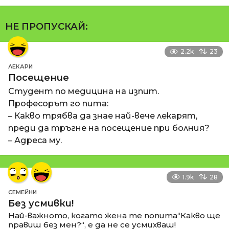
НЕ ПРОПУСКАЙ:
2.2k
23
ЛЕКАРИ
Посещение
Студент по медицина на изпит.
Професорът го пита:
– Какво трябва да знае най-вече лекарят,
преди да тръгне на посещение при болния?
– Адреса му.
1.9k
28
СЕМЕЙНИ
Без усмивки!
Най-важното, когато жена те попита“Какво ще
правиш без мен?“, е да не се усмихваш!