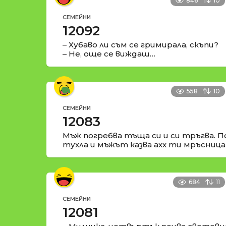
846
10
СЕМЕЙНИ
12092
– Хубаво ли съм се гримирала, скъпи?
– Не, още се виждаш…
558
10
СЕМЕЙНИ
12083
Мъж погребва тъща си и си тръгва. П
тухла и мъжът казва ахх ти мръсница
684
11
СЕМЕЙНИ
12081