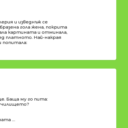
лерия и изведнъж се
бразена гола жена, покрита
ала картината и отминала,
ед платното. Най-накрая
и попитала:
е. Баща му го пита:
и училището?
ната …