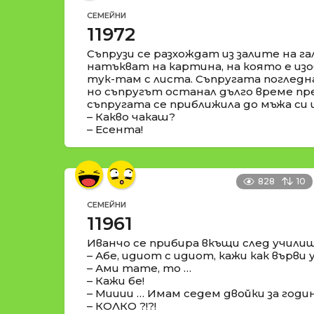
СЕМЕЙНИ
11972
Съпрузи се разхождат из залите на га
натъкват на картина, на която е изо
тук-там с листа. Съпругата погледн
но съпругът останал дълго време пр
съпругата се приближила до мъжа си 
– Какво чакаш?
– Есента!
828
10
СЕМЕЙНИ
11961
Иванчо се прибира вкъщи след училищ
– Абе, идиот с идиот, кажи как върв
– Ами тате, то …
– Кажи бе!
– Мииии … Имам седем двойки за годи
– КОЛКО ?!?!