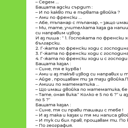
– Седем …
Бащата адски сърдит :
– И по какво ти е първата двойка ?
– Ами по френски …
– Абе, тъпанар с тъпанар, – защо има
– Ми, тате, учителката каза да нап
си направим извод.
И аз пиша : “ 1. Госпожата по френски 
български.
2. Г-жата по френски ходи с господи
3. Г-жата по френски ходи с господи
4. Г-жата по френски ходи и с господи
Бащата казал :
– Сине, тя е курва !
– Ами и аз такъв извод си направих и 
– Айде , прощавам ти за тази двойка.
– Амиии по математика …
– Що имаш двойка по математика, бе
– Тате, оная вика:“ Колко е 5 по 6 ?“ и аз
по 5 ?“
Бащата казал :
– Сине, тя си прави ташаци с тебе !
– И аз така и казах и тя ми написа дво
– И тук си бил прав, прощавам ти. По
– По география.