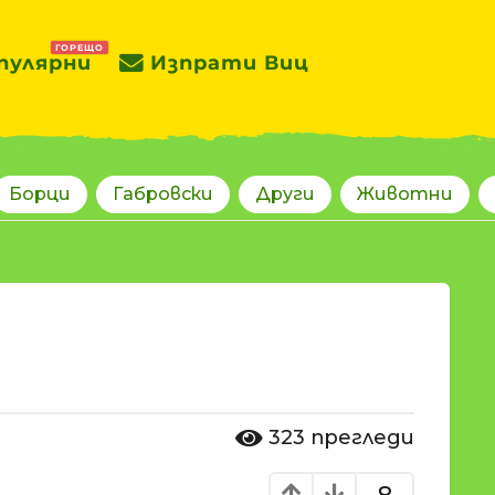
ГОРЕЩО
пулярни
Изпрати Виц
Борци
Габровски
Други
Животни
323
прегледи