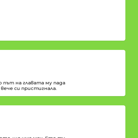
о път на главата му пада
 вече си пристигнала.