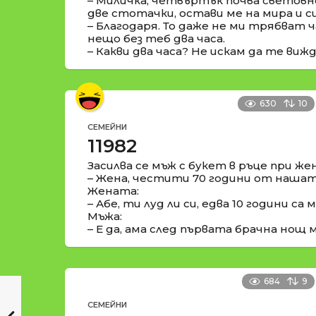
– Миличка, четвъртък почва световн
две стотачки, остави ме на мира и с
– Благодаря. То даже не ми трябват ча
нещо без теб два часа.
– Какви два часа? Не искам да те виж
630
10
СЕМЕЙНИ
11982
Засилва се мъж с букет в ръце при жен
– Жена, честити 70 години от нашата
Жената:
– Абе, ти луд ли си, едва 10 години са м
Мъжа:
– Е да, ама след първата брачна нощ м
684
9
СЕМЕЙНИ