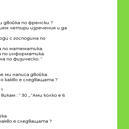
ш двойка по френски ?
ишем четири изречения и да
ходи с господина по
на по математика.
на по информатика.
на по физическо. “
тя ми написа двойка.
По какво е следващата ?
 ?
 викам : “ 30 „.“Ами колко е 6
йка.
 какво е следващата ?