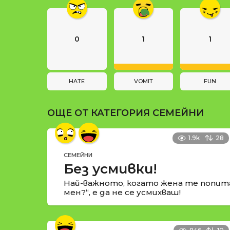
g
и
i
n
0
1
1
a
t
i
HATE
VOMIT
FUN
o
ОЩЕ ОТ КАТЕГОРИЯ
СЕМЕЙНИ
n
1.9k
28
СЕМЕЙНИ
Без усмивки!
Най-важното, когато жена те попит
мен?“, е да не се усмихваш!