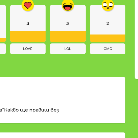
3
3
2
LOVE
LOL
OMG
а“Какво ще правиш без