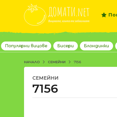
По
Популярни вицове
Бисери
Блондинки
СЕМЕЙНИ
НАЧАЛО
7156
СЕМЕЙНИ
1
7156
8
г
о
д
о
и
т
н
d