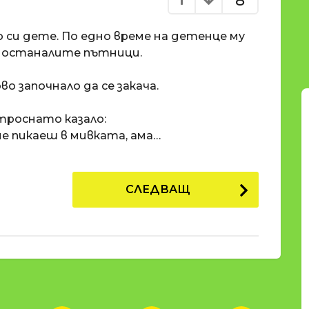
8
 си дете. По едно време на детенце му
 с останалите пътници.
о започнало да се закача.
троснато казало:
не пикаеш в мивката, ама…
СЛЕДВАЩ