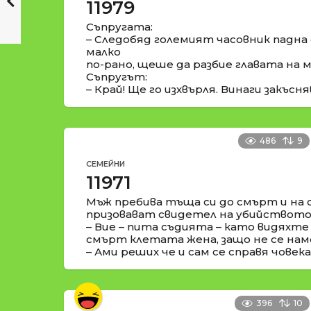
11979
Съпругата:
– Следобяд големият часовник падна
малко
по-рано, щеше да разбие главата на м
Съпругът:
– Край! Ще го изхвърля. Винаги закъсня
486
9
СЕМЕЙНИ
11971
Мъж пребива тъща си до смърт и на 
призовават свидетел на убийството
– Вие – пита съдията – като видяхте
смърт клетата жена, защо не се на
– Ами реших че и сам се справя човека
396
10