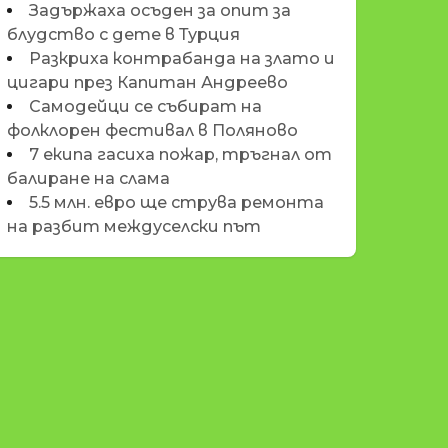
Задържаха осъден за опит за
блудство с дете в Турция
Разкриха контрабанда на злато и
цигари през Капитан Андреево
Самодейци се събират на
фолклорен фестивал в Поляново
7 екипа гасиха пожар, тръгнал от
балиране на слама
5.5 млн. евро ще струва ремонта
на разбит междуселски път