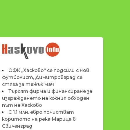
НОВИНИТЕ НА
HASKOVO.INFO
ОФК „Хасково“ се подсили с нов
футболист, Димитровград се
стяга за тежък мач
Търсят фирма и финансиране за
изграждането на южния обходен
път на Хасково
С 1.1 млн. евро почистват
коритото на река Марица в
Свиленград