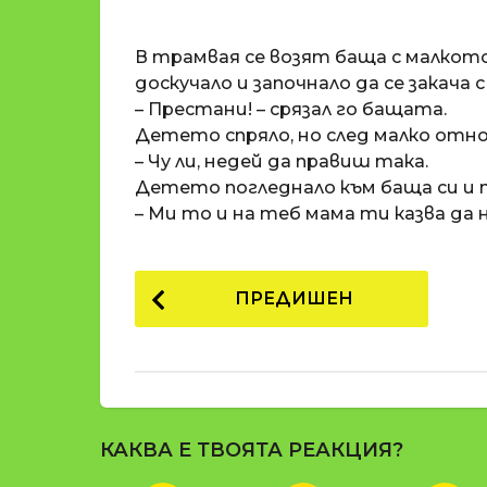
o
и
m
п
В трамвая се возят баща с малкото
a
р
t
доскучало и започнало да се закача
i
е
– Престани! – срязал го бащата.
д
Детето спряло, но след малко отнов
и
– Чу ли, недей да правиш така.
1
Детето погледнало към баща си и 
8
– Ми то и на теб мама ти казва да 
г
о
P
д
ПРЕДИШЕН
и
o
н
s
и
t
п
р
P
е
КАКВА Е ТВОЯТА РЕАКЦИЯ?
a
д