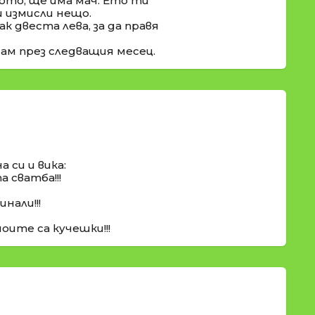
ото, ще има мач. Ето ти
и измисли нещо.
к двеста лева, за да правя
дам през следващия месец.
а си и вика:
 сватба!!!
инали!!!
оите са кучешки!!!