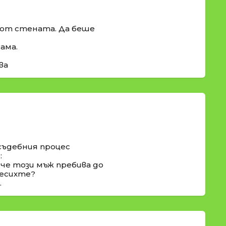
 от стената. Да беше
ама.
ва
съдебния процес
:
 че този мъж пребива до
месихте?
.