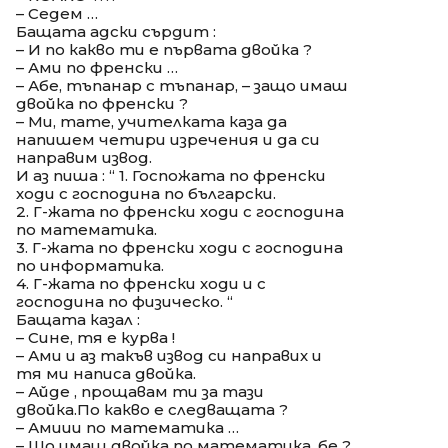
– Седем …
Бащата адски сърдит :
– И по какво ти е първата двойка ?
– Ами по френски …
– Абе, тъпанар с тъпанар, – защо имаш
двойка по френски ?
– Ми, тате, учителката каза да
напишем четири изречения и да си
направим извод.
И аз пиша : “ 1. Госпожата по френски
ходи с господина по български.
2. Г-жата по френски ходи с господина
по математика.
3. Г-жата по френски ходи с господина
по информатика.
4. Г-жата по френски ходи и с
господина по физическо. “
Бащата казал :
– Сине, тя е курва !
– Ами и аз такъв извод си направих и
тя ми написа двойка.
– Айде , прощавам ти за тази
двойка.По какво е следващата ?
– Амиии по математика …
– Що имаш двойка по математика, бе ?