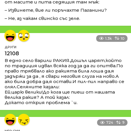
от масите и пита седящия там мъж:
– Извинете, вие ли поръчахте Паганини?
– Не, аз чакам свинско със зеле.
1.3k
10
ДРУГИ
12108
В едно село варили РАКИЯ.Дошъл царят,който
по традиция идвал всяка год.за да ги опитва.По
право трябвало ако ракията била лоша да,я
задържи за да , я свари неговия слуга на ново.А
ако била добра да,я остави.И пил-пил направо се
олял.Селяните казали:
Ей,царю велики!До кога ще пиеш от нашата
велика ракия? А той казал:
Докато открия проблема `и.
724
9
МРЪСНИ