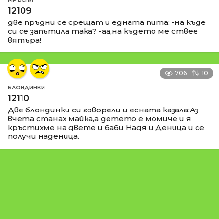
12109
две пръдни се срещат и едната пита: -на къде
си се запътила така? -аа,на където ме отвее
вятъра!
706
10
БЛОНДИНКИ
12110
Две блондинки си говорели и есната казала:Аз
вчета станах майка,а детето е момиче и я
кръстихме на двете и баби Надя и Деница и се
получи наденица.