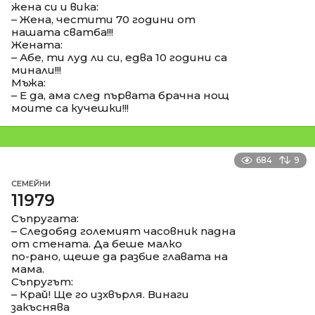
жена си и вика:
– Жена, честити 70 години от
нашата сватба!!!
Жената:
– Абе, ти луд ли си, едва 10 години са
минали!!!
Мъжа:
– Е да, ама след първата брачна нощ
моите са кучешки!!!
684
9
СЕМЕЙНИ
11979
Съпругата:
– Следобяд големият часовник падна
от стената. Да беше малко
по-рано, щеше да разбие главата на
мама.
Съпругът:
– Край! Ще го изхвърля. Винаги
закъснява