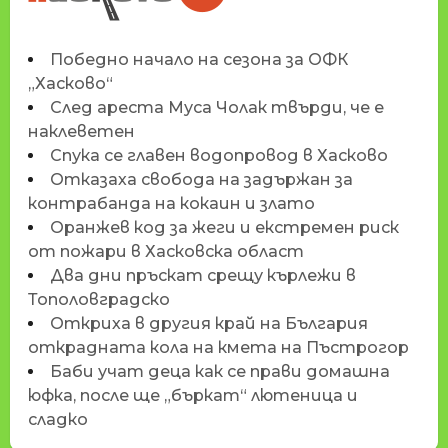
Победно начало на сезона за ОФК
„Хасково“
След ареста Муса Чолак твърди, че е
наклеветен
Спука се главен водопровод в Хасково
Отказаха свобода на задържан за
контрабанда на кокаин и злато
Оранжев код за жеги и екстремен риск
от пожари в Хасковска област
Два дни пръскат срещу кърлежи в
Тополовградско
Откриха в другия край на България
открадната кола на кмета на Пъстрогор
Баби учат деца как се прави домашна
юфка, после ще „бъркат“ лютеница и
сладко