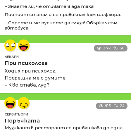
– Знаете ли, че отивате в ада така!
Пияният станал и се провикнал към шофьора:
– Спрете и ме пуснете да сляза! Объркал съм
автобуса.
3.7k
30
ЛЕКАРИ
При психолога
Ходих при психолог.
Посрещна ме с думите:
– К’во става, луд?
913
24
СЕРВИТЬОРИ
Поръчката
Музикант в ресторант се приближава до една