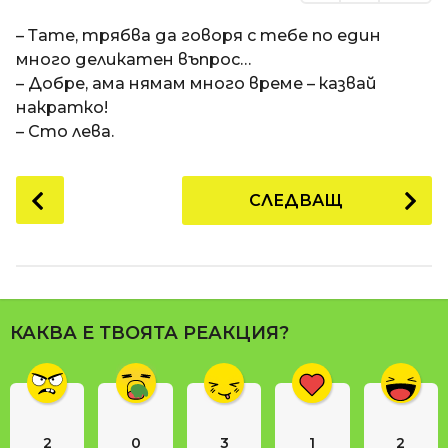
– Тате, трябва да говоря с тебе по един
много деликатен въпрос…
– Добре, ама нямам много време – казвай
накратко!
– Сто лева.
P
СЛЕДВАЩ
o
s
t
P
a
КАКВА Е ТВОЯТА РЕАКЦИЯ?
g
i
n
a
2
0
3
1
2