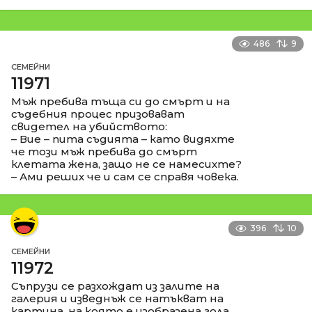
486
9
СЕМЕЙНИ
11971
Мъж пребива тъща си до смърт и на
съдебния процес призовават
свидетел на убийството:
– Вие – пита съдията – като видяхте
че този мъж пребива до смърт
клетата жена, защо не се намесихте?
– Ами реших че и сам се справя човека.
396
10
СЕМЕЙНИ
11972
Съпрузи се разхождат из залите на
галерия и изведнъж се натъкват на
картина, на която е изобразена гола