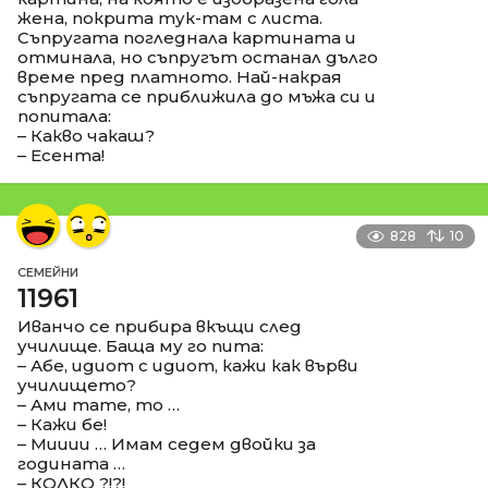
жена, покрита тук-там с листа.
Съпругата погледнала картината и
отминала, но съпругът останал дълго
време пред платното. Най-накрая
съпругата се приближила до мъжа си и
попитала:
– Какво чакаш?
– Есента!
828
10
СЕМЕЙНИ
11961
Иванчо се прибира вкъщи след
училище. Баща му го пита:
– Абе, идиот с идиот, кажи как върви
училището?
– Ами тате, то …
– Кажи бе!
– Мииии … Имам седем двойки за
годината …
– КОЛКО ?!?!