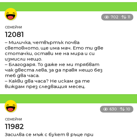
702
11
СЕМЕЙНИ
12081
– Миличка, четвъртък почва
световното, ще има мач. Ето ти две
стотачки, остави ме на мира и си
измисли нещо.
– Благодаря. То даже не ми трябват
чак двеста лева, за да правя нещо без
теб два часа.
– Какви два часа? Не искам да те
виждам през следващия месец.
630
10
СЕМЕЙНИ
11982
Засилва се мъж с букет в ръце при