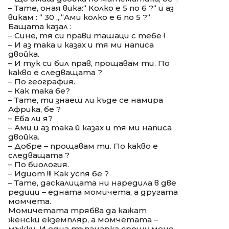
– Тате, оная вика:“ Колко е 5 по 6 ?“ и аз
викам : “ 30 „.“Ами колко е 6 по 5 ?“
Бащата казал :
– Сине, тя си прави ташаци с тебе !
– И аз така и казах и тя ми написа
двойка.
– И тук си бил прав, прощавам ти. По
какво е следващата ?
– По география.
– Как така бе?
– Тате, ти знаеш ли къде се намира
Африка, бе ?
– Еба ли я?
– Ами и аз така й казах и тя ми написа
двойка.
– Добре – прощавам ти. По какво е
следващата ?
– По биология.
– Идиот !!! Как успя бе ?
– Тате, даскалицата ни наредила в две
редици – едната момичета, а другата
момчета.
Момичетата трябва да кажат
женски екземпляр, а момчетата –
мъжки. И една тъпанарка срещу мене