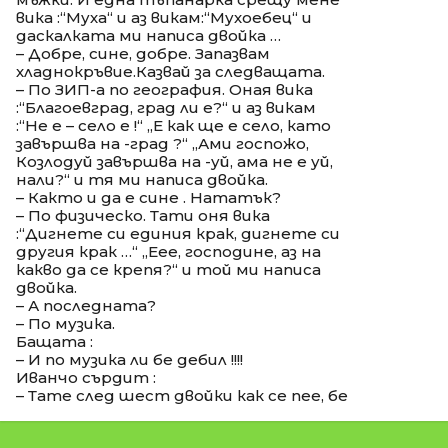
вика :“Муха“ и аз викам:“Мухоебец“ и
даскалката ми написа двойка …
– Добре, сине, добре. Запазвам
хладнокръвие.Казвай за следващата.
– По ЗИП-а по география. Оная вика
:“Благоевград, град ли е?“ и аз викам
:“Не е – село е !“ „Е как ще е село, като
завършва на -град ?“ „Ами госпожо,
Козлодуй завършва на -уй, ама не е уй,
нали?“ и тя ми написа двойка.
– Както и да е сине . Нататък?
– По физическо. Тати оня вика
:“Дигнете си единия крак, дигнете си
другия крак …“ „Еее, господине, аз на
какво да се крепя?“ и той ми написа
двойка.
– А последната?
– По музика.
Бащата :
– И по музика ли бе дебил !!!!
Иванчо сърдит :
– Тате след шест двойки как се пее, бе