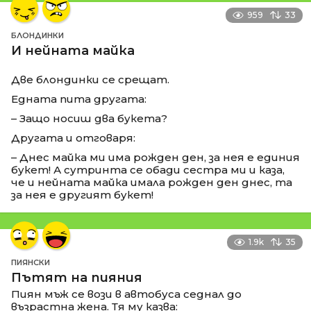
959
33
БЛОНДИНКИ
И нейната майка
Две блондинки се срещат.
Едната пита другата:
– Защо носиш два букета?
Другата и отговаря:
– Днес майка ми има рожден ден, за нея е единия
букет! А сутринта се обади сестра ми и каза,
че и нейната майка имала рожден ден днес, та
за нея е другият букет!
1.9k
35
ПИЯНСКИ
Пътят на пияния
Пиян мъж се вози в автобуса седнал до
възрастна жена. Тя му казва: