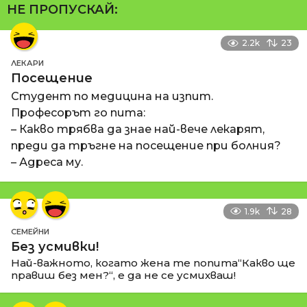
НЕ ПРОПУСКАЙ:
2.2k
23
ЛЕКАРИ
Посещение
Студент по медицина на изпит.
Професорът го пита:
– Какво трябва да знае най-вече лекарят,
преди да тръгне на посещение при болния?
– Адреса му.
1.9k
28
СЕМЕЙНИ
Без усмивки!
Най-важното, когато жена те попита“Какво ще
правиш без мен?“, е да не се усмихваш!