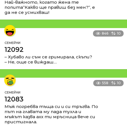
Най-важното, когато жена те
попита“Какво ще правиш без мен?“, е
да не се усмихваш!
846
10
СЕМЕЙНИ
12092
– Хубаво ли съм се гримирала, скъпи?
– Не, още се виждаш…
558
10
СЕМЕЙНИ
12083
Мъж погребва тъща си и си тръгва. По
път на главата му пада тухла и
мъжът казва ахх ти мръсница вече си
пристигнала.