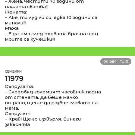
– Жена, честити 70 години от
нашата сватба!!!
Жената:
– Абе, ти луд ли си, едва 10 години са
минали!!!
Мъжа:
– Е да, ама след първата брачна нощ
моите са кучешки!!!
684
9
СЕМЕЙНИ
11979
Съпругата:
– Следобяд големият часовник падна
от стената. Да беше малко
по-рано, щеше да разбие главата на
мама.
Съпругът:
– Край! Ще го изхвърля. Винаги
закъснява