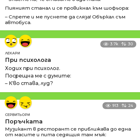
Пияният станал и се провикнал към шофьора:
– Спрете и ме пуснете да сляза! Объркал съм
автобуса.
3.7k
30
ЛЕКАРИ
При психолога
Ходих при психолог.
Посрещна ме с думите:
– К’во става, луд?
913
24
СЕРВИТЬОРИ
Поръчката
Музикант в ресторант се приближава до една
от масите и пита седящия там мъж: