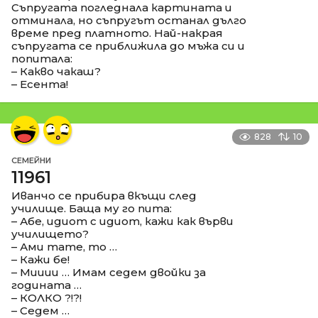
Съпругата погледнала картината и
отминала, но съпругът останал дълго
време пред платното. Най-накрая
съпругата се приближила до мъжа си и
попитала:
– Какво чакаш?
– Есента!
828
10
СЕМЕЙНИ
11961
Иванчо се прибира вкъщи след
училище. Баща му го пита:
– Абе, идиот с идиот, кажи как върви
училището?
– Ами тате, то …
– Кажи бе!
– Мииии … Имам седем двойки за
годината …
– КОЛКО ?!?!
– Седем …