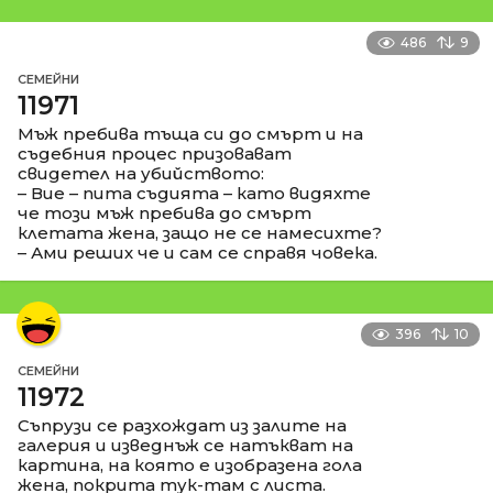
486
9
СЕМЕЙНИ
11971
Мъж пребива тъща си до смърт и на
съдебния процес призовават
свидетел на убийството:
– Вие – пита съдията – като видяхте
че този мъж пребива до смърт
клетата жена, защо не се намесихте?
– Ами реших че и сам се справя човека.
396
10
СЕМЕЙНИ
11972
Съпрузи се разхождат из залите на
галерия и изведнъж се натъкват на
картина, на която е изобразена гола
жена, покрита тук-там с листа.