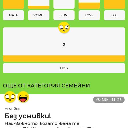
i
o
n
HATE
VOMIT
FUN
LOVE
LOL
2
OMG
ОЩЕ ОТ КАТЕГОРИЯ
СЕМЕЙНИ
1.9k
28
СЕМЕЙНИ
Без усмивки!
Най-важното, когато жена те