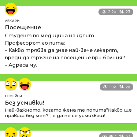
2.2k
23
ЛЕКАРИ
Посещение
Студент по медицина на изпит.
Професорът го пита:
– Какво трябва да знае най-вече лекарят,
преди да тръгне на посещение при болния?
– Адреса му.
1.9k
28
СЕМЕЙНИ
Без усмивки!
Най-важното, когато жена те попита“Какво ще
правиш без мен?“, е да не се усмихваш!
887
33