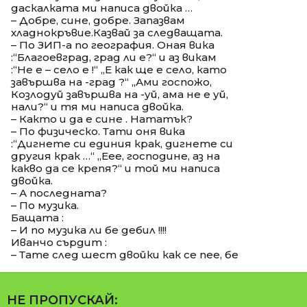
даскалката ми написа двойка …
– Добре, сине, добре. Запазвам
хладнокръвие.Казвай за следващата.
– По ЗИП-а по география. Оная вика
:“Благоевград, град ли е?“ и аз викам
:“Не е – село е !“ „Е как ще е село, като
завършва на -град ?“ „Ами госпожо,
Козлодуй завършва на -уй, ама не е уй,
нали?“ и тя ми написа двойка.
– Както и да е сине . Нататък?
– По физическо. Тати оня вика
:“Дигнете си единия крак, дигнете си
другия крак …“ „Еее, господине, аз на
какво да се крепя?“ и той ми написа
двойка.
– А последната?
– По музика.
Бащата :
– И по музика ли бе дебил !!!!
Иванчо сърдит :
– Тате след шест двойки как се пее, бе
НЕ ПРОПУСКАЙ: