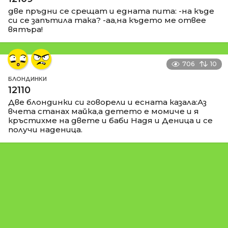
две пръдни се срещат и едната пита: -на къде
си се запътила така? -аа,на където ме отвее
вятъра!
706
10
БЛОНДИНКИ
12110
Две блондинки си говорели и есната казала:Аз
вчета станах майка,а детето е момиче и я
кръстихме на двете и баби Надя и Деница и се
получи наденица.