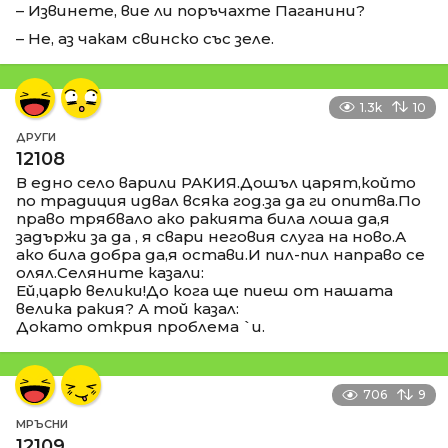
– Извинете, вие ли поръчахте Паганини?
– Не, аз чакам свинско със зеле.
1.3k
10
ДРУГИ
12108
В едно село варили РАКИЯ.Дошъл царят,който
по традиция идвал всяка год.за да ги опитва.По
право трябвало ако ракията била лоша да,я
задържи за да , я свари неговия слуга на ново.А
ако била добра да,я остави.И пил-пил направо се
олял.Селяните казали:
Ей,царю велики!До кога ще пиеш от нашата
велика ракия? А той казал:
Докато открия проблема `и.
706
9
МРЪСНИ
12109