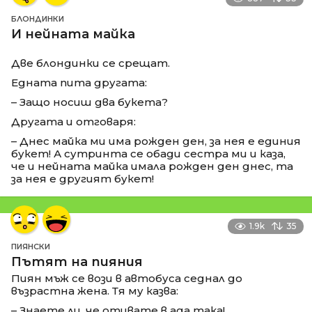
БЛОНДИНКИ
И нейната майка
Две блондинки се срещат.
Едната пита другата:
– Защо носиш два букета?
Другата и отговаря:
– Днес майка ми има рожден ден, за нея е единия
букет! А сутринта се обади сестра ми и каза,
че и нейната майка имала рожден ден днес, та
за нея е другият букет!
1.9k
35
ПИЯНСКИ
Пътят на пияния
Пиян мъж се вози в автобуса седнал до
възрастна жена. Тя му казва:
– Знаете ли, че отивате в ада така!