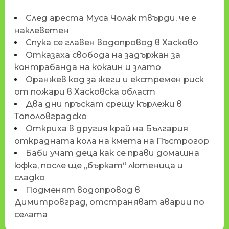
След ареста Муса Чолак твърди, че е
наклеветен
Спука се главен водопровод в Хасково
Отказаха свобода на задържан за
контрабанда на кокаин и злато
Оранжев код за жеги и екстремен риск
от пожари в Хасковска област
Два дни пръскат срещу кърлежи в
Тополовградско
Откриха в другия край на България
открадната кола на кмета на Пъстрогор
Баби учат деца как се прави домашна
юфка, после ще „бъркат“ лютеница и
сладко
Подменят водопровод в
Димитровград, отстраняват аварии по
селата