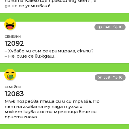
попита“Какво ще правиш без мен?“, е
да не се усмихваш!
846
10
СЕМЕЙНИ
12092
– Хубаво ли съм се гримирала, скъпи?
– Не, още се виждаш…
558
10
СЕМЕЙНИ
12083
Мъж погребва тъща си и си тръгва. По
път на главата му пада тухла и
мъжът казва ахх ти мръсница вече си
пристигнала.