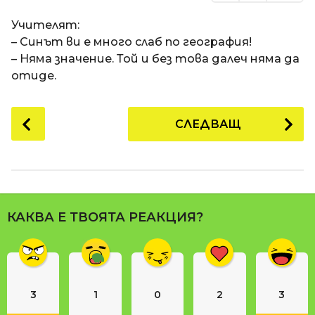
Учителят:
– Синът ви е много слаб по география!
– Няма значение. Той и без това далеч няма да
отиде.
P
СЛЕДВАЩ
o
s
t
P
a
КАКВА Е ТВОЯТА РЕАКЦИЯ?
g
i
n
a
3
1
0
2
3
t