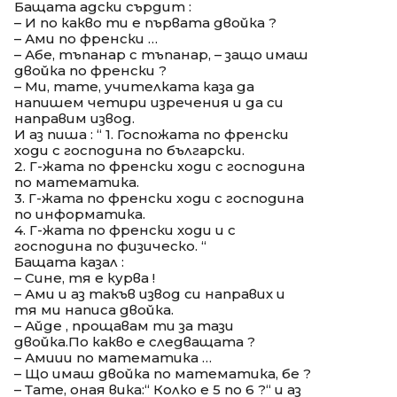
Бащата адски сърдит :
– И по какво ти е първата двойка ?
– Ами по френски …
– Абе, тъпанар с тъпанар, – защо имаш
двойка по френски ?
– Ми, тате, учителката каза да
напишем четири изречения и да си
направим извод.
И аз пиша : “ 1. Госпожата по френски
ходи с господина по български.
2. Г-жата по френски ходи с господина
по математика.
3. Г-жата по френски ходи с господина
по информатика.
4. Г-жата по френски ходи и с
господина по физическо. “
Бащата казал :
– Сине, тя е курва !
– Ами и аз такъв извод си направих и
тя ми написа двойка.
– Айде , прощавам ти за тази
двойка.По какво е следващата ?
– Амиии по математика …
– Що имаш двойка по математика, бе ?
– Тате, оная вика:“ Колко е 5 по 6 ?“ и аз