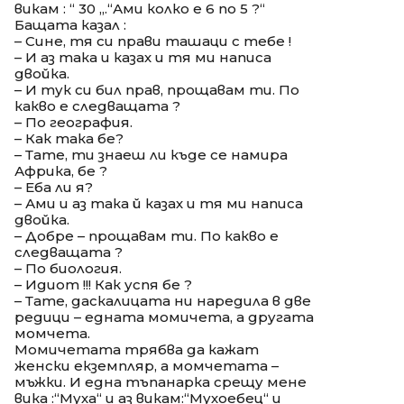
викам : “ 30 „.“Ами колко е 6 по 5 ?“
Бащата казал :
– Сине, тя си прави ташаци с тебе !
– И аз така и казах и тя ми написа
двойка.
– И тук си бил прав, прощавам ти. По
какво е следващата ?
– По география.
– Как така бе?
– Тате, ти знаеш ли къде се намира
Африка, бе ?
– Еба ли я?
– Ами и аз така й казах и тя ми написа
двойка.
– Добре – прощавам ти. По какво е
следващата ?
– По биология.
– Идиот !!! Как успя бе ?
– Тате, даскалицата ни наредила в две
редици – едната момичета, а другата
момчета.
Момичетата трябва да кажат
женски екземпляр, а момчетата –
мъжки. И една тъпанарка срещу мене
вика :“Муха“ и аз викам:“Мухоебец“ и