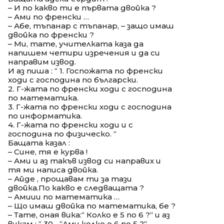
– И по какво ти е първата двойка ?
– Ами по френски …
– Абе, тъпанар с тъпанар, – защо имаш
двойка по френски ?
– Ми, тате, учителката каза да
напишем четири изречения и да си
направим извод.
И аз пиша : “ 1. Госпожата по френски
ходи с господина по български.
2. Г-жата по френски ходи с господина
по математика.
3. Г-жата по френски ходи с господина
по информатика.
4. Г-жата по френски ходи и с
господина по физическо. “
Бащата казал :
– Сине, тя е курва !
– Ами и аз такъв извод си направих и
тя ми написа двойка.
– Айде , прощавам ти за тази
двойка.По какво е следващата ?
– Амиии по математика …
– Що имаш двойка по математика, бе ?
– Тате, оная вика:“ Колко е 5 по 6 ?“ и аз
викам : “ 30 „.“Ами колко е 6 по 5 ?“