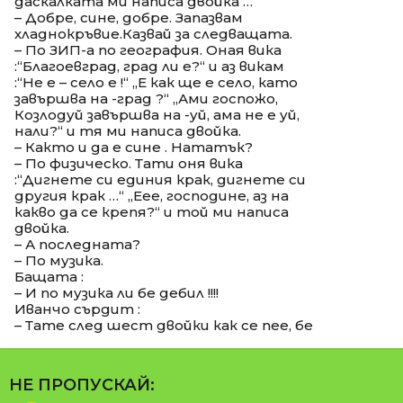
даскалката ми написа двойка …
– Добре, сине, добре. Запазвам
хладнокръвие.Казвай за следващата.
– По ЗИП-а по география. Оная вика
:“Благоевград, град ли е?“ и аз викам
:“Не е – село е !“ „Е как ще е село, като
завършва на -град ?“ „Ами госпожо,
Козлодуй завършва на -уй, ама не е уй,
нали?“ и тя ми написа двойка.
– Както и да е сине . Нататък?
– По физическо. Тати оня вика
:“Дигнете си единия крак, дигнете си
другия крак …“ „Еее, господине, аз на
какво да се крепя?“ и той ми написа
двойка.
– А последната?
– По музика.
Бащата :
– И по музика ли бе дебил !!!!
Иванчо сърдит :
– Тате след шест двойки как се пее, бе
НЕ ПРОПУСКАЙ: