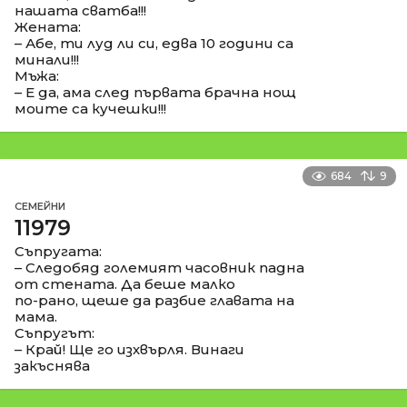
нашата сватба!!!
Жената:
– Абе, ти луд ли си, едва 10 години са
минали!!!
Мъжа:
– Е да, ама след първата брачна нощ
моите са кучешки!!!
684
9
СЕМЕЙНИ
11979
Съпругата:
– Следобяд големият часовник падна
от стената. Да беше малко
по-рано, щеше да разбие главата на
мама.
Съпругът:
– Край! Ще го изхвърля. Винаги
закъснява