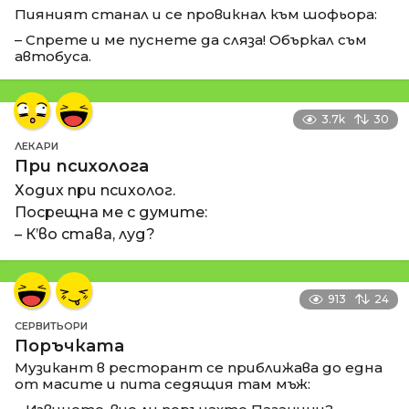
Пияният станал и се провикнал към шофьора:
– Спрете и ме пуснете да сляза! Объркал съм
автобуса.
3.7k
30
ЛЕКАРИ
При психолога
Ходих при психолог.
Посрещна ме с думите:
– К’во става, луд?
913
24
СЕРВИТЬОРИ
Поръчката
Музикант в ресторант се приближава до една
от масите и пита седящия там мъж: