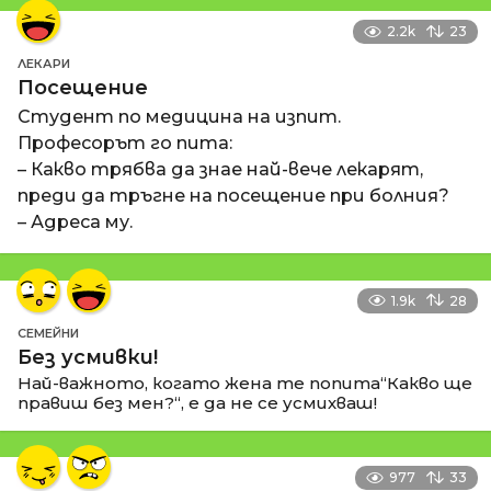
2.2k
23
ЛЕКАРИ
Посещение
Студент по медицина на изпит.
Професорът го пита:
– Какво трябва да знае най-вече лекарят,
преди да тръгне на посещение при болния?
– Адреса му.
1.9k
28
СЕМЕЙНИ
Без усмивки!
Най-важното, когато жена те попита“Какво ще
правиш без мен?“, е да не се усмихваш!
977
33