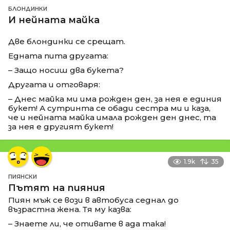
БЛОНДИНКИ
И нейната майка
Две блондинки се срещат.
Едната пита другата:
– Защо носиш два букета?
Другата и отговаря:
– Днес майка ми има рожден ден, за нея е единия
букет! А сутринта се обади сестра ми и каза,
че и нейната майка имала рожден ден днес, та
за нея е другият букет!
1.9k
35
ПИЯНСКИ
Пътят на пияния
Пиян мъж се вози в автобуса седнал до
възрастна жена. Тя му казва:
– Знаете ли, че отивате в ада така!