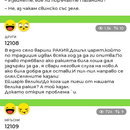
– Извинете, вие ли поръчахте Паганини?
– Не, аз чакам свинско със зеле.
1.3k
10
ДРУГИ
12108
В едно село варили РАКИЯ.Дошъл царят,който
по традиция идвал всяка год.за да ги опитва.По
право трябвало ако ракията била лоша да,я
задържи за да , я свари неговия слуга на ново.А
ако била добра да,я остави.И пил-пил направо се
олял.Селяните казали:
Ей,царю велики!До кога ще пиеш от нашата
велика ракия? А той казал:
Докато открия проблема `и.
724
9
МРЪСНИ
12109