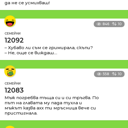
да не се усмихваш!
846
10
СЕМЕЙНИ
12092
– Хубаво ли съм се гримирала, скъпи?
– Не, още се виждаш…
558
10
СЕМЕЙНИ
12083
Мъж погребва тъща си и си тръгва. По
път на главата му пада тухла и
мъжът казва ахх ти мръсница вече си
пристигнала.