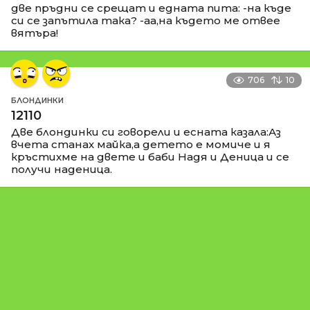
две пръдни се срещат и едната пита: -на къде
си се запътила така? -аа,на където ме отвее
вятъра!
706
10
БЛОНДИНКИ
12110
Две блондинки си говорели и есната казала:Аз
вчета станах майка,а детето е момиче и я
кръстихме на двете и баби Надя и Деница и се
получи наденица.