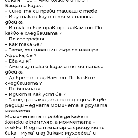
Бащата казал :
– Сине, тя си прави ташаци с тебе !
– И аз така и казах и тя ми написа
двойка.
– И тук си бил прав, прощавам ти. По
какво е следващата ?
– По география.
– Как така бе?
– Тате, ти знаеш ли къде се намира
Африка, бе ?
– Еба ли я?
– Ами и аз така й казах и тя ми написа
двойка.
– Добре – прощавам ти. По какво е
следващата ?
– По биология.
– Идиот !!! Как успя бе ?
– Тате, даскалицата ни наредила в две
редици – едната момичета, а другата
момчета.
Момичетата трябва да кажат
женски екземпляр, а момчетата –
мъжки. И една тъпанарка срещу мене
вика :“Муха“ и аз викам:“Мухоебец“ и