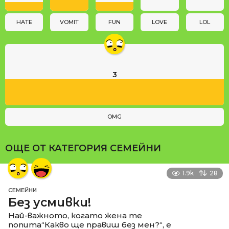
o
n
HATE
VOMIT
FUN
LOVE
LOL
3
OMG
ОЩЕ ОТ КАТЕГОРИЯ
СЕМЕЙНИ
1.9k
28
СЕМЕЙНИ
Без усмивки!
Най-важното, когато жена те
попита“Какво ще правиш без мен?“, е