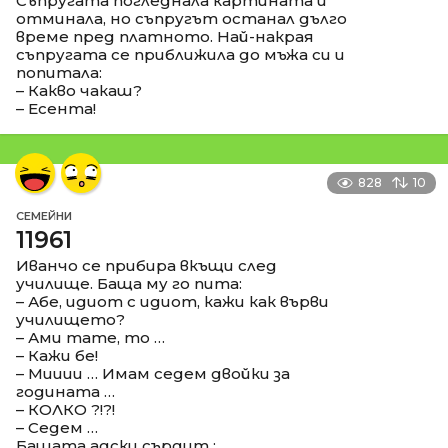
Съпругата погледнала картината и
отминала, но съпругът останал дълго
време пред платното. Най-накрая
съпругата се приближила до мъжа си и
попитала:
– Какво чакаш?
– Есента!
828
10
СЕМЕЙНИ
11961
Иванчо се прибира вкъщи след
училище. Баща му го пита:
– Абе, идиот с идиот, кажи как върви
училището?
– Ами тате, то …
– Кажи бе!
– Мииии … Имам седем двойки за
годината …
– КОЛКО ?!?!
– Седем …
Бащата адски сърдит :