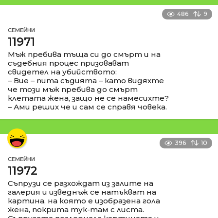
486
9
СЕМЕЙНИ
11971
Мъж пребива тъща си до смърт и на
съдебния процес призовават
свидетел на убийството:
– Вие – пита съдията – като видяхте
че този мъж пребива до смърт
клетата жена, защо не се намесихте?
– Ами реших че и сам се справя човека.
396
10
СЕМЕЙНИ
11972
Съпрузи се разхождат из залите на
галерия и изведнъж се натъкват на
картина, на която е изобразена гола
жена, покрита тук-там с листа.