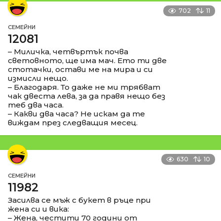
702
11
СЕМЕЙНИ
12081
– Миличка, четвъртък почва
световното, ще има мач. Ето ти две
стотачки, остави ме на мира и си
измисли нещо.
– Благодаря. То даже не ми трябват
чак двеста лева, за да правя нещо без
теб два часа.
– Какви два часа? Не искам да те
виждам през следващия месец.
630
10
СЕМЕЙНИ
11982
Засилва се мъж с букет в ръце при
жена си и вика:
– Жена, честити 70 години от