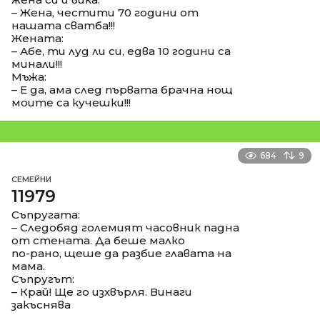
– Жена, честити 70 години от
нашата сватба!!!
Жената:
– Абе, ти луд ли си, едва 10 години са
минали!!!
Мъжа:
– Е да, ама след първата брачна нощ
моите са кучешки!!!
684
9
СЕМЕЙНИ
11979
Съпругата:
– Следобяд големият часовник падна
от стената. Да беше малко
по-рано, щеше да разбие главата на
мама.
Съпругът:
– Край! Ще го изхвърля. Винаги
закъснява