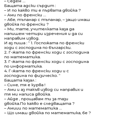
– Седем …
Бащата адски сърдит :
– И по какво ти е първата двойка ?
– Ами по френски …
– Абе, тъпанар с тъпанар, – защо имаш
двойка по френски ?
– Ми, тате, учителката каза да
напишем четири изречения и да си
направим извод.
И аз пиша : “ 1. Госпожата по френски
ходи с господина по български.
2. Г-жата по френски ходи с господина
по математика.
3. Г-жата по френски ходи с господина
по информатика.
4. Г-жата по френски ходи и с
господина по физическо. “
Бащата казал :
– Сине, тя е курва !
– Ами и аз такъв извод си направих и
тя ми написа двойка.
– Айде , прощавам ти за тази
двойка.По какво е следващата ?
– Амиии по математика …
– Що имаш двойка по математика, бе ?