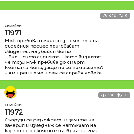
486
9
СЕМЕЙНИ
11971
Мъж пребива тъща си до смърт и на
съдебния процес призовават
свидетел на убийството:
– Вие – пита съдията – като видяхте
че този мъж пребива до смърт
клетата жена, защо не се намесихте?
– Ами реших че и сам се справя човека.
396
10
СЕМЕЙНИ
11972
Съпрузи се разхождат из залите на
галерия и изведнъж се натъкват на
картина, на която е изобразена гола