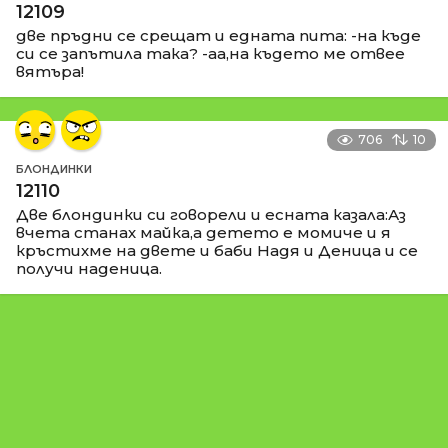
12109
две пръдни се срещат и едната пита: -на къде
си се запътила така? -аа,на където ме отвее
вятъра!
706
10
БЛОНДИНКИ
12110
Две блондинки си говорели и есната казала:Аз
вчета станах майка,а детето е момиче и я
кръстихме на двете и баби Надя и Деница и се
получи наденица.