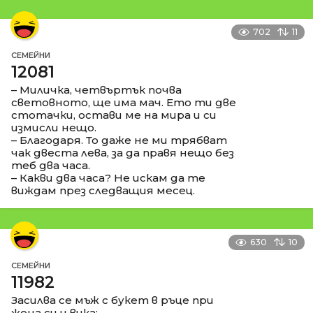
702
11
СЕМЕЙНИ
12081
– Миличка, четвъртък почва
световното, ще има мач. Ето ти две
стотачки, остави ме на мира и си
измисли нещо.
– Благодаря. То даже не ми трябват
чак двеста лева, за да правя нещо без
теб два часа.
– Какви два часа? Не искам да те
виждам през следващия месец.
630
10
СЕМЕЙНИ
11982
Засилва се мъж с букет в ръце при
жена си и вика: