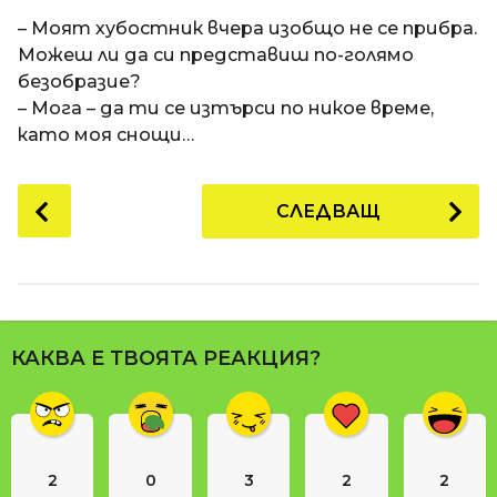
a
t
п
– Моят хубостник вчера изобщо не се прибра.
i
р
Можеш ли да си представиш по-голямо
е
безобразие?
д
– Мога – да ти се изтърси по никое време,
и
като моя снощи…
1
8
P
СЛЕДВАЩ
г
o
о
s
д
t
и
P
н
a
и
КАКВА Е ТВОЯТА РЕАКЦИЯ?
g
п
i
р
n
е
д
a
и
2
0
3
2
2
t