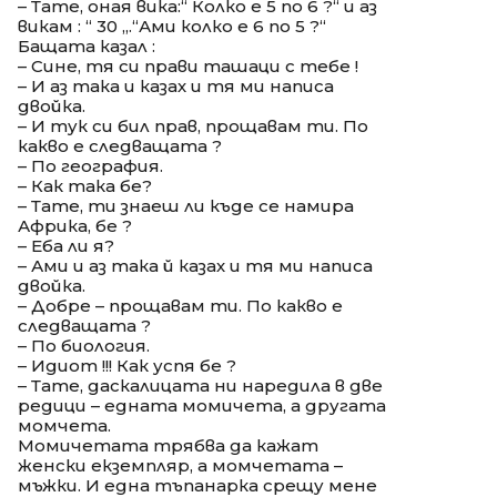
– Тате, оная вика:“ Колко е 5 по 6 ?“ и аз
викам : “ 30 „.“Ами колко е 6 по 5 ?“
Бащата казал :
– Сине, тя си прави ташаци с тебе !
– И аз така и казах и тя ми написа
двойка.
– И тук си бил прав, прощавам ти. По
какво е следващата ?
– По география.
– Как така бе?
– Тате, ти знаеш ли къде се намира
Африка, бе ?
– Еба ли я?
– Ами и аз така й казах и тя ми написа
двойка.
– Добре – прощавам ти. По какво е
следващата ?
– По биология.
– Идиот !!! Как успя бе ?
– Тате, даскалицата ни наредила в две
редици – едната момичета, а другата
момчета.
Момичетата трябва да кажат
женски екземпляр, а момчетата –
мъжки. И една тъпанарка срещу мене