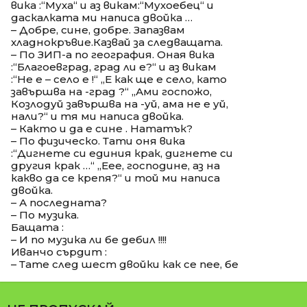
вика :“Муха“ и аз викам:“Мухоебец“ и
даскалката ми написа двойка …
– Добре, сине, добре. Запазвам
хладнокръвие.Казвай за следващата.
– По ЗИП-а по география. Оная вика
:“Благоевград, град ли е?“ и аз викам
:“Не е – село е !“ „Е как ще е село, като
завършва на -град ?“ „Ами госпожо,
Козлодуй завършва на -уй, ама не е уй,
нали?“ и тя ми написа двойка.
– Както и да е сине . Нататък?
– По физическо. Тати оня вика
:“Дигнете си единия крак, дигнете си
другия крак …“ „Еее, господине, аз на
какво да се крепя?“ и той ми написа
двойка.
– А последната?
– По музика.
Бащата :
– И по музика ли бе дебил !!!!
Иванчо сърдит :
– Тате след шест двойки как се пее, бе