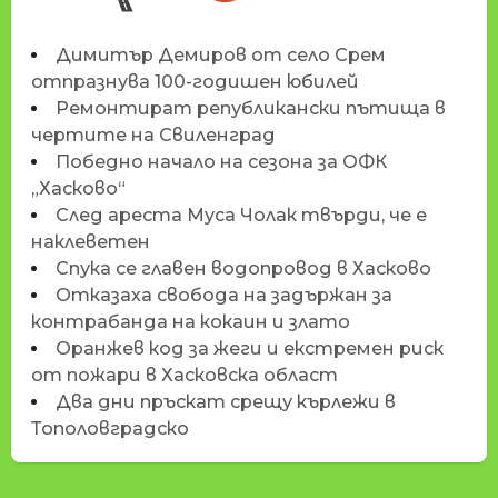
Димитър Демиров от село Срем
отпразнува 100-годишен юбилей
Ремонтират републикански пътища в
чертите на Свиленград
Победно начало на сезона за ОФК
„Хасково“
След ареста Муса Чолак твърди, че е
наклеветен
Спука се главен водопровод в Хасково
Отказаха свобода на задържан за
контрабанда на кокаин и злато
Оранжев код за жеги и екстремен риск
от пожари в Хасковска област
Два дни пръскат срещу кърлежи в
Тополовградско