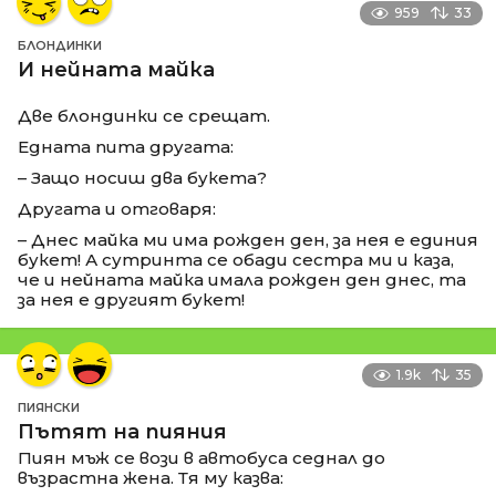
959
33
БЛОНДИНКИ
И нейната майка
Две блондинки се срещат.
Едната пита другата:
– Защо носиш два букета?
Другата и отговаря:
– Днес майка ми има рожден ден, за нея е единия
букет! А сутринта се обади сестра ми и каза,
че и нейната майка имала рожден ден днес, та
за нея е другият букет!
1.9k
35
ПИЯНСКИ
Пътят на пияния
Пиян мъж се вози в автобуса седнал до
възрастна жена. Тя му казва: