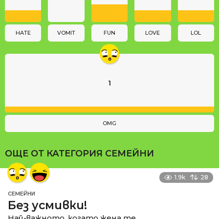
i
o
n
HATE
VOMIT
FUN
LOVE
LOL
1
OMG
ОЩЕ ОТ КАТЕГОРИЯ
СЕМЕЙНИ
1.9k
28
СЕМЕЙНИ
Без усмивки!
Най-важното, когато жена те