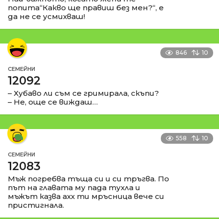
попита“Какво ще правиш без мен?“, е
да не се усмихваш!
846
10
СЕМЕЙНИ
12092
– Хубаво ли съм се гримирала, скъпи?
– Не, още се виждаш…
558
10
СЕМЕЙНИ
12083
Мъж погребва тъща си и си тръгва. По
път на главата му пада тухла и
мъжът казва ахх ти мръсница вече си
пристигнала.