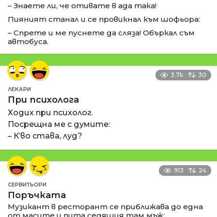
– Знаете ли, че отивате в ада така!
Пияният станал и се провикнал към шофьора:
– Спрете и ме пуснете да сляза! Объркал съм
автобуса.
3.7k
30
ЛЕКАРИ
При психолога
Ходих при психолог.
Посрещна ме с думите:
– К’во става, луд?
913
24
СЕРВИТЬОРИ
Поръчката
Музикант в ресторант се приближава до една
от масите и пита седящия там мъж: