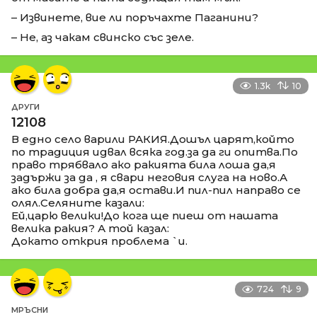
– Извинете, вие ли поръчахте Паганини?
– Не, аз чакам свинско със зеле.
1.3k
10
ДРУГИ
12108
В едно село варили РАКИЯ.Дошъл царят,който
по традиция идвал всяка год.за да ги опитва.По
право трябвало ако ракията била лоша да,я
задържи за да , я свари неговия слуга на ново.А
ако била добра да,я остави.И пил-пил направо се
олял.Селяните казали:
Ей,царю велики!До кога ще пиеш от нашата
велика ракия? А той казал:
Докато открия проблема `и.
724
9
МРЪСНИ