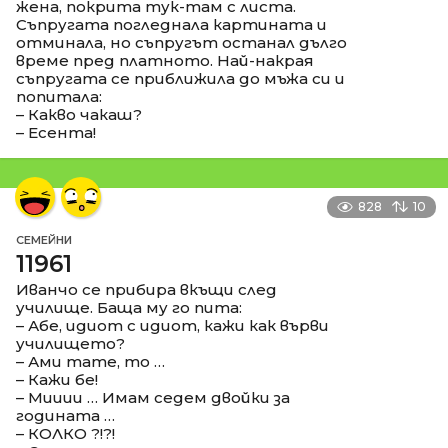
жена, покрита тук-там с листа.
Съпругата погледнала картината и
отминала, но съпругът останал дълго
време пред платното. Най-накрая
съпругата се приближила до мъжа си и
попитала:
– Какво чакаш?
– Есента!
828
10
СЕМЕЙНИ
11961
Иванчо се прибира вкъщи след
училище. Баща му го пита:
– Абе, идиот с идиот, кажи как върви
училището?
– Ами тате, то …
– Кажи бе!
– Мииии … Имам седем двойки за
годината …
– КОЛКО ?!?!