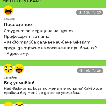
НЕ ПРОПУСКАЙ:
2.2k
23
ЛЕКАРИ
Посещение
Студент по медицина на изпит.
Професорът го пита:
– Какво трябва да знае най-вече лекарят,
преди да тръгне на посещение при болния?
– Адреса му.
1.9k
28
СЕМЕЙНИ
Без усмивки!
Най-важното, когато жена те попита“Какво ще
правиш без мен?“, е да не се усмихваш!