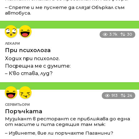
– Спрете и ме пуснете да сляза! Объркал съм
автобуса.
3.7k
30
ЛЕКАРИ
При психолога
Ходих при психолог.
Посрещна ме с думите:
– К’во става, луд?
913
24
СЕРВИТЬОРИ
Поръчката
Музикант в ресторант се приближава до една
от масите и пита седящия там мъж:
– Извинете, вие ли поръчахте Паганини?