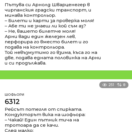
Пътува си Арнолд Шварценегер в
чирпанския градски транспорт, и
минава контрольор.
– Билети и карти за проверка моля!
– Абе ти не знаеш ли кой съм аз?
– Не, вашето билетче моля!
Арни вади един железен лев,
перфорира го вместо билет и го
подава на контрольора.
Той невъзмутимо го взима, къса го на
две, подава едната половинка на Арни
и си продължава.
251
8
ШОФЬОРИ
6312
Рейсът потегля от спирката.
Кондукторът вика на шофьора:
– Чакай! Един пътник тича на
тротоара да се качи.
След малко: