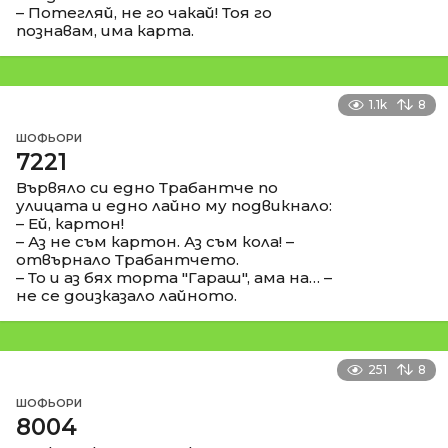
– Потегляй, не го чакай! Тоя го
познавам, има карта.
1.1k
8
ШОФЬОРИ
7221
Вървяло си едно Трабантче по
улицата и едно лайно му подвикнало:
– Ей, картон!
– Аз не съм картон. Аз съм кола! –
отвърнало Трабантчето.
– То и аз бях торта "Гараш", ама на… –
не се доизказало лайното.
251
8
ШОФЬОРИ
8004