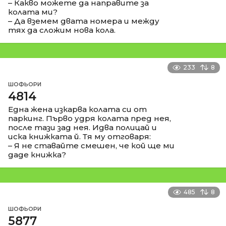
– Какво можете да направите за
колата ми?
– Да вземем двата номера и между
тях да сложим нова кола.
233
8
ШОФЬОРИ
4814
Една жена изкарва колата си от
паркинг. Първо удря колата пред нея,
после тази зад нея. Идва полицай и
иска книжката й. Тя му отговаря:
– Я не ставайте смешен, че кой ще ми
даде книжка?
485
8
ШОФЬОРИ
5877