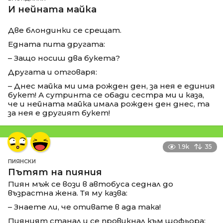
И нейната майка
Две блондинки се срещат.
Едната пита другата:
– Защо носиш два букета?
Другата и отговаря:
– Днес майка ми има рожден ден, за нея е единия
букет! А сутринта се обади сестра ми и каза,
че и нейната майка имала рожден ден днес, та
за нея е другият букет!
1.9k
35
ПИЯНСКИ
Пътят на пияния
Пиян мъж се вози в автобуса седнал до
възрастна жена. Тя му казва:
– Знаете ли, че отивате в ада така!
Пияният станал и се провикнал към шофьора: