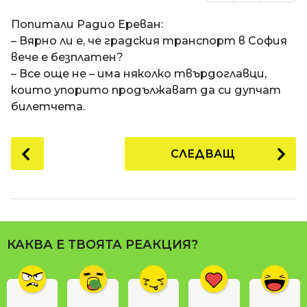
Попитали Радио Ереван:
– Вярно ли е, че градския транспорт в София
вече е безплатен?
– Все още не – има няколко твърдоглавци,
които упорито продължават да си дупчат
билетчета.
P
СЛЕДВАЩ
o
s
t
P
a
КАКВА Е ТВОЯТА РЕАКЦИЯ?
g
i
n
a