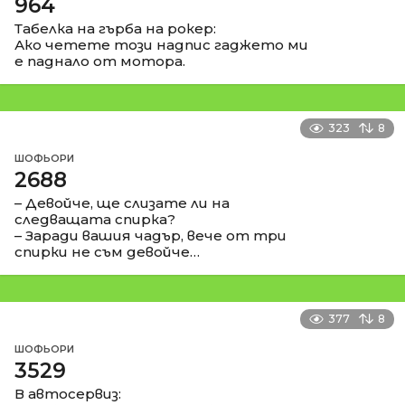
964
Табелка на гърба на рокер:
Ако четете този надпис гаджето ми
е паднало от мотора.
323
8
ШОФЬОРИ
2688
– Девойче, ще слизате ли на
следващата спирка?
– Заради вашия чадър, вече от три
спирки не съм девойче…
377
8
ШОФЬОРИ
3529
В автосервиз: