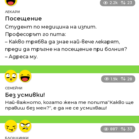
2.2k
23
ЛЕКАРИ
Посещение
Студент по медицина на изпит.
Професорът го пита:
– Какво трябва да знае най-вече лекарят,
преди да тръгне на посещение при болния?
– Адреса му.
1.9k
28
СЕМЕЙНИ
Без усмивки!
Най-важното, когато жена те попита“Какво ще
правиш без мен?“, е да не се усмихваш!
887
33
БЛОНДИНКИ