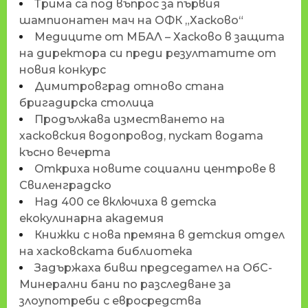
Трима са под въпрос за първия
шампионатен мач на ОФК „Хасково“
Медиците от МБАЛ – Хасково в защита
на директора си преди резултатите от
новия конкурс
Димитровград отново стана
бригадирска столица
Продължава изместването на
хасковския водопровод, пускат водата
късно вечерта
Откриха новите социални центрове в
Свиленградско
Над 400 се включиха в детска
екокулинарна академия
Книжки с нова премяна в детския отдел
на хасковската библиотека
Задържаха бивш председател на ОбС-
Минерални бани по разследване за
злоупотреби с евросредства