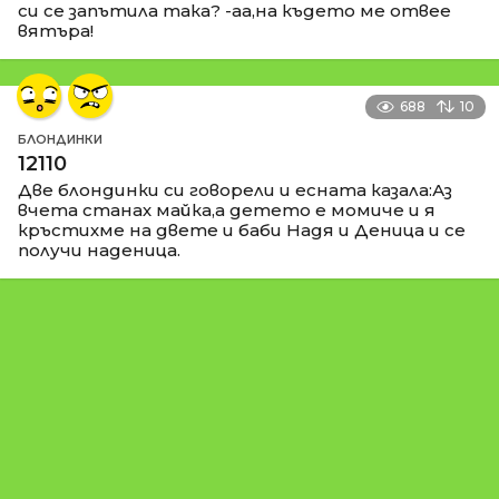
си се запътила така? -аа,на където ме отвее
вятъра!
688
10
БЛОНДИНКИ
12110
Две блондинки си говорели и есната казала:Аз
вчета станах майка,а детето е момиче и я
кръстихме на двете и баби Надя и Деница и се
получи наденица.