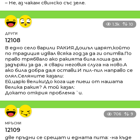
– Не, аз чакам свинско със зеле.
1.3k
10
ДРУГИ
12108
В едно село варили РАКИЯ.Дошъл царят,който
по традиция идвал всяка год.за да ги опитва.По
право трябвало ако ракията била лоша да,я
задържи за да , я свари неговия слуга на ново.А
ако била добра да,я остави.И пил-пил направо се
олял.Селяните казали:
Ей,царю велики!До кога ще пиеш от нашата
велика ракия? А той казал:
Докато открия проблема `и.
706
9
МРЪСНИ
12109
две пръдни се срещат и едната пита: -на къде