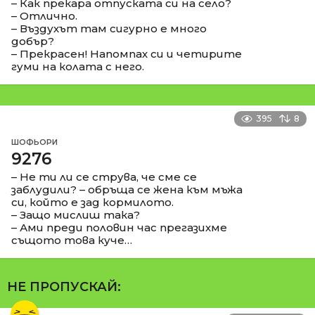
– Как прекара отпуската си на село?
– Отлично.
– Въздухът там сигурно е много
добър?
– Прекрасен! Напомпах си и четирите
гуми на колата с него.
395
8
ШОФЬОРИ
9276
– Не ти ли се струва, че сме се
заблудили? – обръща се жена към мъжа
си, който е зад кормилото.
– Защо мислиш така?
– Ами преди половин час прегазихме
същото това куче…
НЕ ПРОПУСКАЙ: