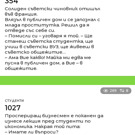
354
Солиден съветски чиновник отишъл
във Франция.
Влязъл в публичен дом и се запознал с
млада проститутка. Решил да я
отведе със себе си.
– Помисли си – уговаря я той. – Ще
станеш съветска студентка, ще
учиш в съветски ВУЗ, ще живееш в
съветско общежитие…
– Ама Вие какво! Майка ми едва ме
пусна в публичен дом, а Вие – в
общежитие.
269
8
СТУДЕНТИ
1027
Проспериращ бизнесмен е поканен да
изнесе лекция пред студенти по
икономика. Накрая той пита:
– Имате ли въпроси?