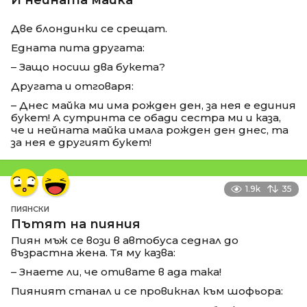
И нейната майка
Две блондинки се срещат.
Едната пита другата:
– Защо носиш два букета?
Другата и отговаря:
– Днес майка ми има рожден ден, за нея е единия
букет! А сутринта се обади сестра ми и каза,
че и нейната майка имала рожден ден днес, та
за нея е другият букет!
1.9k
35
ПИЯНСКИ
Пътят на пияния
Пиян мъж се вози в автобуса седнал до
възрастна жена. Тя му казва:
– Знаете ли, че отивате в ада така!
Пияният станал и се провикнал към шофьора: