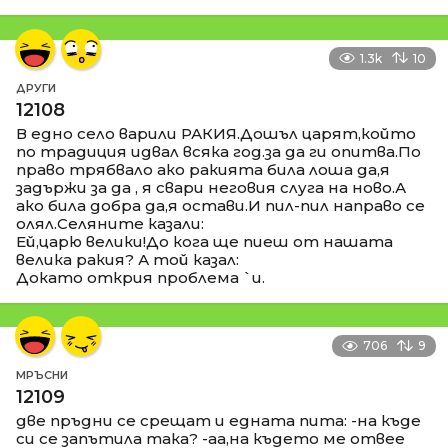
1.3k
10
ДРУГИ
12108
В едно село варили РАКИЯ.Дошъл царят,който
по традиция идвал всяка год.за да ги опитва.По
право трябвало ако ракията била лоша да,я
задържи за да , я свари неговия слуга на ново.А
ако била добра да,я остави.И пил-пил направо се
олял.Селяните казали:
Ей,царю велики!До кога ще пиеш от нашата
велика ракия? А той казал:
Докато открия проблема `и.
706
9
МРЪСНИ
12109
две пръдни се срещат и едната пита: -на къде
си се запътила така? -аа,на където ме отвее