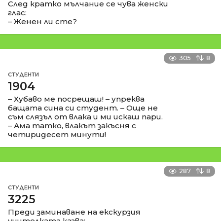
След кратко мълчание се чува женски
глас:
– Женен ли сте?
305
8
СТУДЕНТИ
1904
– Хубаво ме посрещаш! – упреква
бащата сина си студент. – Още не
съм слязъл от влака и ми искаш пари.
– Ама татко, влакът закъсня с
четиридесет минути!
287
8
СТУДЕНТИ
3225
Преди заминаване на екскурзия
учителката казва: