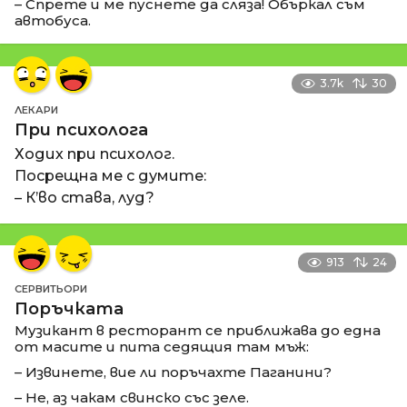
– Спрете и ме пуснете да сляза! Объркал съм
автобуса.
3.7k
30
ЛЕКАРИ
При психолога
Ходих при психолог.
Посрещна ме с думите:
– К’во става, луд?
913
24
СЕРВИТЬОРИ
Поръчката
Музикант в ресторант се приближава до една
от масите и пита седящия там мъж:
– Извинете, вие ли поръчахте Паганини?
– Не, аз чакам свинско със зеле.