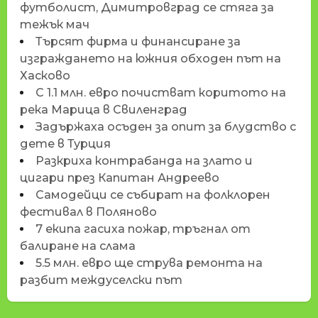
футболист, Димитровград се стяга за
тежък мач
Търсят фирма и финансиране за
изграждането на южния обходен път на
Хасково
С 1.1 млн. евро почистват коритото на
река Марица в Свиленград
Задържаха осъден за опит за блудство с
дете в Турция
Разкриха контрабанда на злато и
цигари през Капитан Андреево
Самодейци се събират на фолклорен
фестивал в Поляново
7 екипа гасиха пожар, тръгнал от
балиране на слама
5.5 млн. евро ще струва ремонта на
разбит междуселски път