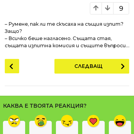
9
– Румене, пак ли те скъсаха на същия изпит?
Защо?
– Всичко беше нагласено. Същата стая,
същата изпитна комисия и същите въпроси…
P
СЛЕДВАЩ
o
s
t
P
a
КАКВА Е ТВОЯТА РЕАКЦИЯ?
g
i
n
a