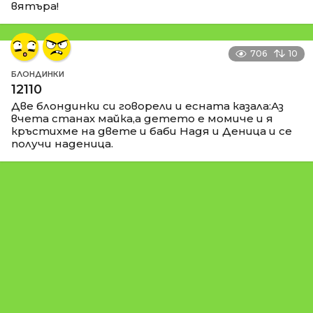
вятъра!
706
10
БЛОНДИНКИ
12110
Две блондинки си говорели и есната казала:Аз
вчета станах майка,а детето е момиче и я
кръстихме на двете и баби Надя и Деница и се
получи наденица.