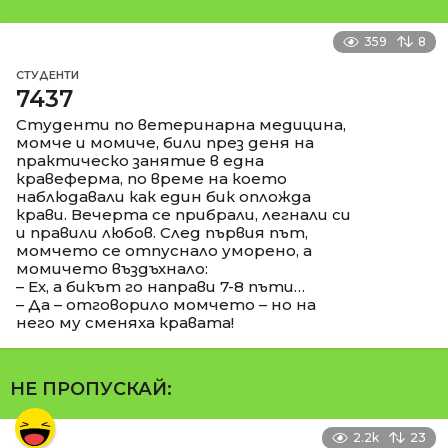
359
8
СТУДЕНТИ
7437
Студенти по ветеринарна медицина,
момче и момиче, били през деня на
практическо занятие в една
кравеферма, по време на което
наблюдавали как един бик опложда
крави. Вечерта се прибрали, легнали си
и правили любов. След първия път,
момчето се отпуснало уморено, а
момичето въздъхнало:
– Ех, а бикът го направи 7-8 пъти…
– Да – отговорило момчето – но на
него му сменяха кравата!
НЕ ПРОПУСКАЙ:
2.2k
23