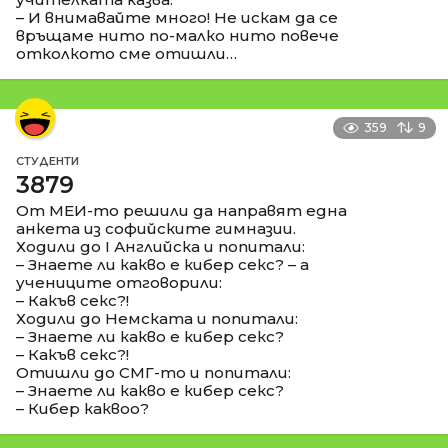
– И внимавайте много! Не искам да се
връщаме нито по-малко нито повече
отколкото сме отишли…
359
9
СТУДЕНТИ
3879
От МЕИ-то решили да направят една
анкета из софийските гимназии.
Ходили до I Английска и попитали:
– Знаете ли какво е кибер секс? – а
учениците отговорили:
– Какъв секс?!
Ходили до Немската и попитали:
– Знаете ли какво е кибер секс?
– Какъв секс?!
Отишли до СМГ-то и попитали:
– Знаете ли какво е кибер секс?
– Кибер каквоо?