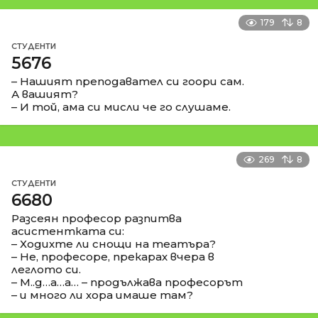
179
8
СТУДЕНТИ
5676
– Нашият преподавател си гоори сам.
А вашият?
– И той, ама си мисли че го слушаме.
269
8
СТУДЕНТИ
6680
Разсеян професор разпитва
асистентката си:
– Ходихте ли снощи на театъра?
– Не, професоре, прекарах вчера в
леглото си.
– М..д…а…а… – продължава професорът
– и много ли хора имаше там?