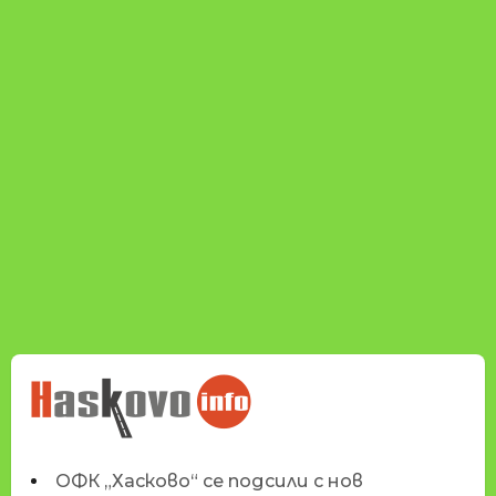
НОВИНИТЕ НА
HASKOVO.INFO
ОФК „Хасково“ се подсили с нов