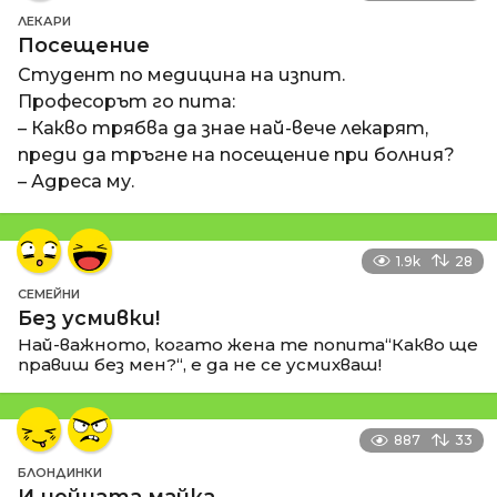
ЛЕКАРИ
Посещение
Студент по медицина на изпит.
Професорът го пита:
– Какво трябва да знае най-вече лекарят,
преди да тръгне на посещение при болния?
– Адреса му.
1.9k
28
СЕМЕЙНИ
Без усмивки!
Най-важното, когато жена те попита“Какво ще
правиш без мен?“, е да не се усмихваш!
887
33
БЛОНДИНКИ