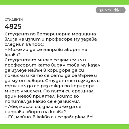
377
8
СТУДЕНТИ
4825
Студент по ветеринарна медицина
влиза на изпит и професора му задава
следния въпрос:
– Може ли да се направи аборт на
крава?
Студентът много се замислил и
професорът като видял това му казал
да излезе навън в коридора да си
помисли и като се сети да се върне и
да му отговори. Студентът излязъл и
тръгнал да се разхожда по коридора
много умислен. По пътя си срещнал
един негов приятел, който го
попитал за какво се е замислил:
– Абе, мисля си, дали може да се
направи аборт на крава?
– Ей, майна, в какво си се забъркал бе!