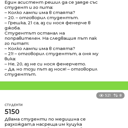
Един асистент решил да се заяде със
студент и го пита:
– Колко лампи има в стаята?
– 20. – отговорил студентът.
– Грешка, 21 са, аз си нося фенерче в
джоба.
Студентът останал на
поправителен. На следващия път пак
го питат:
– Колко лампи има в стаята?
– 21! – отговорил студентът, а оня му
вика:
– Не, 20, аз не си нося фенерчето.
– Да, но този път аз нося! – отговорил
студентът.
521
8
СТУДЕНТИ
5150
Двама студенти по медицина се
разхождат,а насреща им куцука