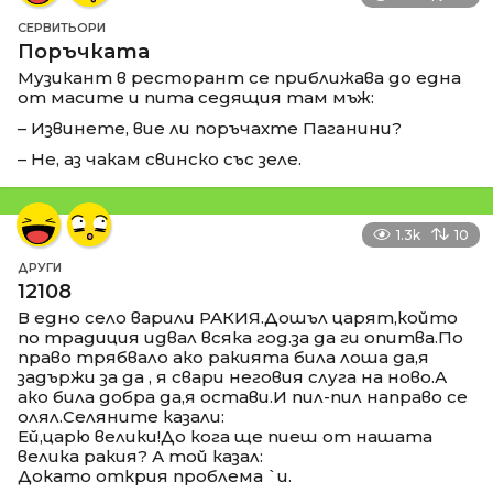
СЕРВИТЬОРИ
Поръчката
Музикант в ресторант се приближава до една
от масите и пита седящия там мъж:
– Извинете, вие ли поръчахте Паганини?
– Не, аз чакам свинско със зеле.
1.3k
10
ДРУГИ
12108
В едно село варили РАКИЯ.Дошъл царят,който
по традиция идвал всяка год.за да ги опитва.По
право трябвало ако ракията била лоша да,я
задържи за да , я свари неговия слуга на ново.А
ако била добра да,я остави.И пил-пил направо се
олял.Селяните казали:
Ей,царю велики!До кога ще пиеш от нашата
велика ракия? А той казал:
Докато открия проблема `и.