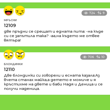
724
9
МРЪСНИ
12109
две пръдни се срещат и едната пита: -на къде
си се запътила така? -аа,на където ме отвее
вятъра!
706
10
БЛОНДИНКИ
12110
Две блондинки си говорели и есната казала:Аз
вчета станах майка,а детето е момиче и я
кръстихме на двете и баби Надя и Деница и се
получи наденица.