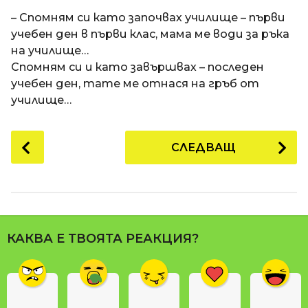
a
t
п
– Спомням си като започвах училище – първи
i
р
учебен ден в първи клас, мама ме води за ръка
е
на училище…
д
Спомням си и като завършвах – последен
и
учебен ден, тате ме отнася на гръб от
1
училище…
8
г
P
СЛЕДВАЩ
о
o
д
s
и
t
н
P
и
a
п
КАКВА Е ТВОЯТА РЕАКЦИЯ?
g
р
i
е
n
д
и
a