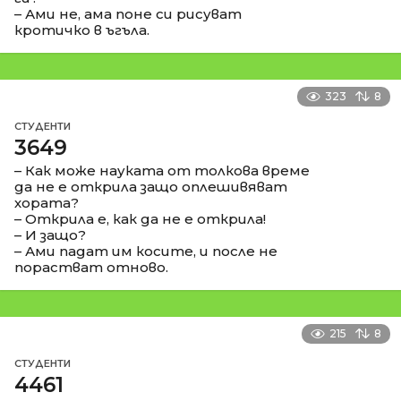
– Ами не, ама поне си рисуват
кротичко в ъгъла.
323
8
СТУДЕНТИ
3649
– Как може науката от толкова време
да не е открила защо оплешивяват
хората?
– Открила е, как да не е открила!
– И защо?
– Ами падат им косите, и после не
порастват отново.
215
8
СТУДЕНТИ
4461