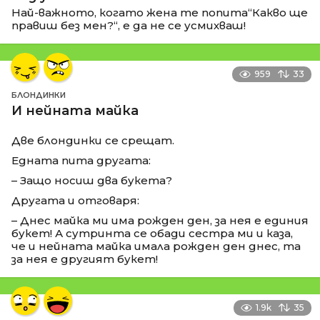
Най-важното, когато жена те попита“Какво ще
правиш без мен?“, е да не се усмихваш!
959
33
БЛОНДИНКИ
И нейната майка
Две блондинки се срещат.
Едната пита другата:
– Защо носиш два букета?
Другата и отговаря:
– Днес майка ми има рожден ден, за нея е единия
букет! А сутринта се обади сестра ми и каза,
че и нейната майка имала рожден ден днес, та
за нея е другият букет!
1.9k
35