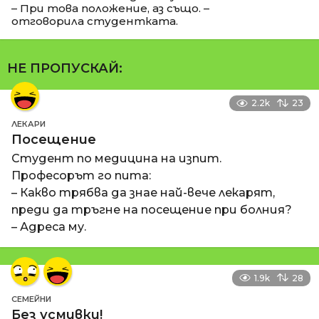
– При това положение, аз също. –
отговорила студентката.
НЕ ПРОПУСКАЙ:
2.2k
23
ЛЕКАРИ
Посещение
Студент по медицина на изпит.
Професорът го пита:
– Какво трябва да знае най-вече лекарят,
преди да тръгне на посещение при болния?
– Адреса му.
1.9k
28
СЕМЕЙНИ
Без усмивки!