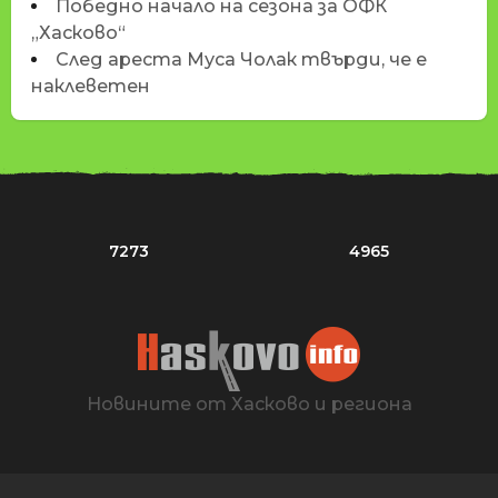
Победно начало на сезона за ОФК
„Хасково“
След ареста Муса Чолак твърди, че е
наклеветен
7273
4965
Новините от Хасково и региона