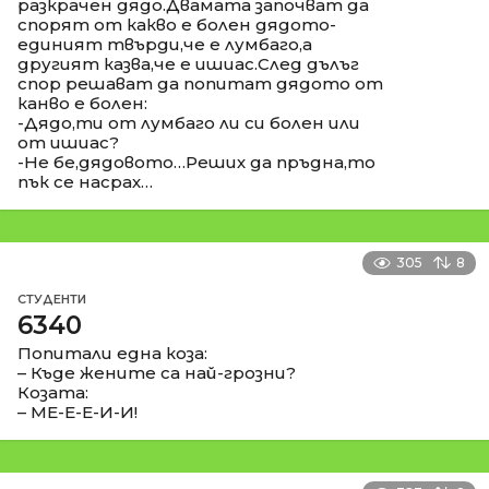
разкрачен дядо.Двамата започват да
спорят от какво е болен дядото-
единият твърди,че е лумбаго,а
другият казва,че е ишиас.След дълъг
спор решават да попитат дядото от
канво е болен:
-Дядо,ти от лумбаго ли си болен или
от ишиас?
-Не бе,дядовото…Реших да пръдна,то
пък се насрах…
305
8
СТУДЕНТИ
6340
Попитали една коза:
– Къде жените са най-грозни?
Козата:
– МЕ-Е-Е-И-И!