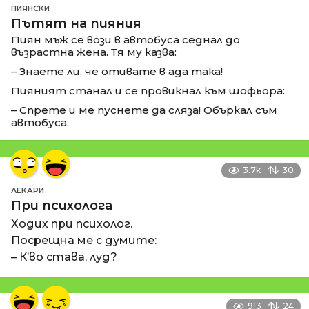
ПИЯНСКИ
Пътят на пияния
Пиян мъж се вози в автобуса седнал до
възрастна жена. Тя му казва:
– Знаете ли, че отивате в ада така!
Пияният станал и се провикнал към шофьора:
– Спрете и ме пуснете да сляза! Объркал съм
автобуса.
3.7k
30
ЛЕКАРИ
При психолога
Ходих при психолог.
Посрещна ме с думите:
– К’во става, луд?
913
24