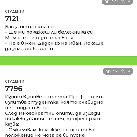
323
8
СТУДЕНТИ
7121
Баща пита сина си:
– Ще ми покажеш ли бележника си?
Момчето гордо отговаря:
– Не е в мен. Дадох го на Иван. Искаше
да уплаши баща си.
341
8
СТУДЕНТИ
7796
Изпит в университета. Професорът
изпитва студентка, която очевидно
не е подготвена.
След многократни опити, да изцеди
някакви знания от нея, професорът
казва:
– Съжалявам, колежке, но при това
положение не мога да ви пусна.