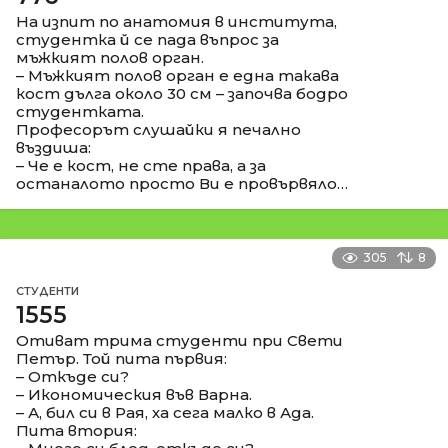
На изпит по анатомия в института,
студентка й се пада въпрос за
мъжкият полов орган.
– Мъжкият полов орган е една такава
кост дълга около 30 см – започва бодро
студентката.
Професорът слушайки я печално
въздиша:
– Че е кост, не сте права, а за
останалото просто Ви е провървяло…
305
8
СТУДЕНТИ
1555
Отиват трима студенти при Свети
Петър. Той пита първия:
– Откъде си?
– Икономическия във Варна.
– А, бил си в Рая, ха сега малко в Ада.
Пита втория: