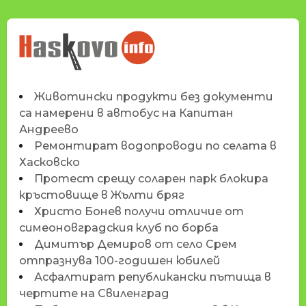
НОВИНИТЕ НА
HASKOVO.INFO
Животински продукти без документи
са намерени в автобус на Капитан
Андреево
Ремонтират водопроводи по селата в
Хасковско
Протест срещу соларен парк блокира
кръстовище в Жълти бряг
Христо Бонев получи отличие от
симеоновградския клуб по борба
Димитър Демиров от село Срем
отпразнува 100-годишен юбилей
Асфалтират републикански пътища в
чертите на Свиленград