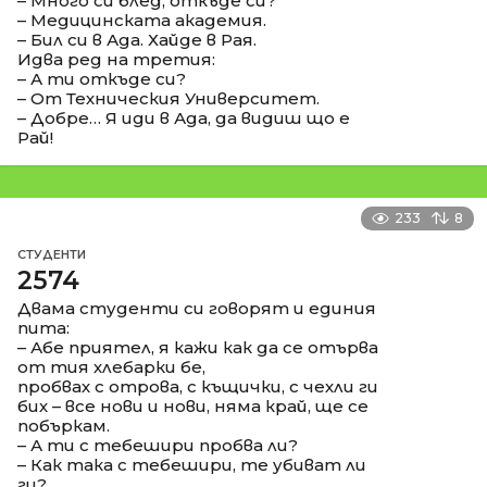
– Много си блед, откъде си?
– Медицинската академия.
– Бил си в Ада. Хайде в Рая.
Идва ред на третия:
– А ти откъде си?
– От Техническия Университет.
– Добре… Я иди в Ада, да видиш що е
Рай!
233
8
СТУДЕНТИ
2574
Двама студенти си говорят и единия
пита:
– Абе приятел, я кажи как да се отърва
от тия хлебарки бе,
пробвах с отрова, с къщички, с чехли ги
бих – все нови и нови, няма край, ще се
побъркам.
– А ти с тебешири пробва ли?
– Как така с тебешири, те убиват ли
ги?