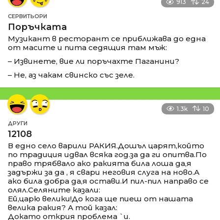
913
24
СЕРВИТЬОРИ
Поръчката
Музикант в ресторант се приближава до една
от масите и пита седящия там мъж:
– Извинете, вие ли поръчахте Паганини?
– Не, аз чакам свинско със зеле.
1.3k
10
ДРУГИ
12108
В едно село варили РАКИЯ.Дошъл царят,който
по традиция идвал всяка год.за да ги опитва.По
право трябвало ако ракията била лоша да,я
задържи за да , я свари неговия слуга на ново.А
ако била добра да,я остави.И пил-пил направо се
олял.Селяните казали:
Ей,царю велики!До кога ще пиеш от нашата
велика ракия? А той казал:
Докато открия проблема `и.