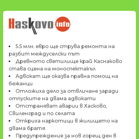
НОВИНИТЕ НА
HASKOVO.INFO
5.5 млн. евро ще струва ремонта на
разбит междуселски път
Древното светилище край Каснаково
става сцена на моноспектакъл
Адвокат ще оказва правна помощ на
бежанци
Отложиха дело за отвличане заради
отпуските на двама адвокати
Отстраняват аварии в Хасково,
Свиленград и по селата
Откриха наркотици в жилището на
двама братя
Предупреждение за нов горещ ден в