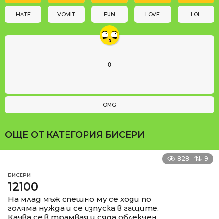
o
n
HATE
VOMIT
FUN
LOVE
LOL
0
OMG
ОЩЕ ОТ КАТЕГОРИЯ
БИСЕРИ
828
9
БИСЕРИ
12100
На млад мъж спешно му се ходи по
голяма нужда и се изпуска в гащите.
Качва се в трамвая и сяда облекчен.