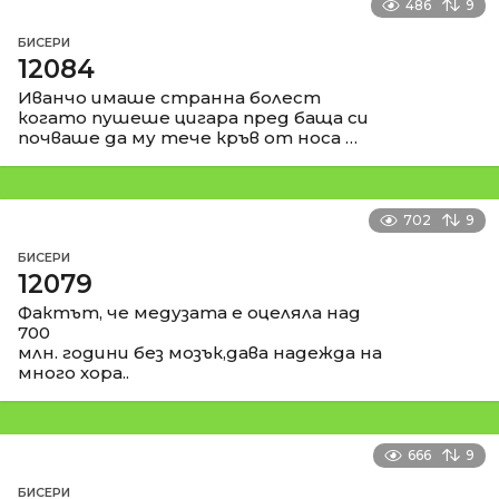
486
9
БИСЕРИ
12084
Иванчо имаше странна болест
когато пушеше цигара пред баща си
почваше да му тече кръв от носа …
702
9
БИСЕРИ
12079
Фактът, че медузата е оцеляла над
700
млн. години без мозък,дава надежда на
много хора..
666
9
БИСЕРИ