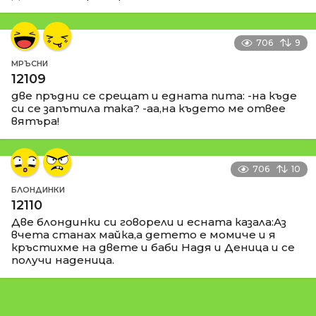
706
9
МРЪСНИ
12109
две пръдни се срещат и едната пита: -на къде
си се запътила така? -аа,на където ме отвее
вятъра!
706
10
БЛОНДИНКИ
12110
Две блондинки си говорели и есната казала:Аз
вчета станах майка,а детето е момиче и я
кръстихме на двете и баби Надя и Деница и се
получи наденица.