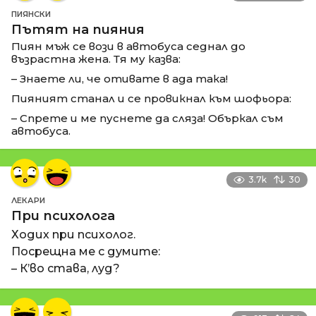
ПИЯНСКИ
Пътят на пияния
Пиян мъж се вози в автобуса седнал до
възрастна жена. Тя му казва:
– Знаете ли, че отивате в ада така!
Пияният станал и се провикнал към шофьора:
– Спрете и ме пуснете да сляза! Объркал съм
автобуса.
3.7k
30
ЛЕКАРИ
При психолога
Ходих при психолог.
Посрещна ме с думите:
– К’во става, луд?