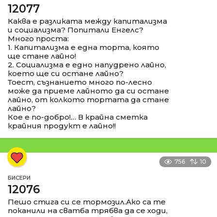
12077
Каква е разликата между капитализма
и социализма? Попитали Енгелс?
Много проста:
1. Капитализма е една торта, която
ще стане лайно!
2. Социализма е едно напудрено лайно,
което ще си остане лайно?
Тоест, съзнанието много по-лесно
може да приеме лайното да си остане
лайно, от колкото тортата да стане
лайно?
Кое е по-добро!… В крайна сметка
крайния продукт е лайно!!
756
10
БИСЕРИ
12076
Пешо стига си се тормозил.Ако са те
поканили на сватба трябва да се ходи,