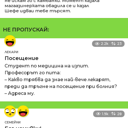
не искам го с камбанки. Момент казала
магаазинерката обадила се и казал
Шефе идваи тебе търсят.
НЕ ПРОПУСКАЙ:
2.2k
23
ЛЕКАРИ
Посещение
Студент по медицина на изпит.
Професорът го пита:
– Какво трябва да знае най-вече лекарят,
преди да тръгне на посещение при болния?
– Адреса му.
1.9k
28
СЕМЕЙНИ