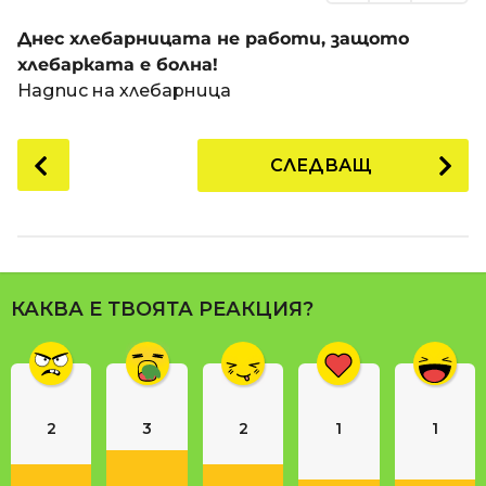
Днес хлебарницата не работи, защото
хлебарката е болна!
Надпис на хлебарница
P
СЛЕДВАЩ
o
s
t
P
a
КАКВА Е ТВОЯТА РЕАКЦИЯ?
g
i
n
a
2
3
2
1
1
t
i