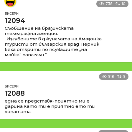
738
10
БИСЕРИ
12094
Съобщение на бразилската
телеграфна агенция:
„Изгубените в джунглата на Амазонка
туристи от българския град Перник
бяха открити по псуващите „на
майка“ папагали.“
918
9
БИСЕРИ
12088
една се представя-приятно ми е
дарина.Като ти е приятно ето ти
лопатата.