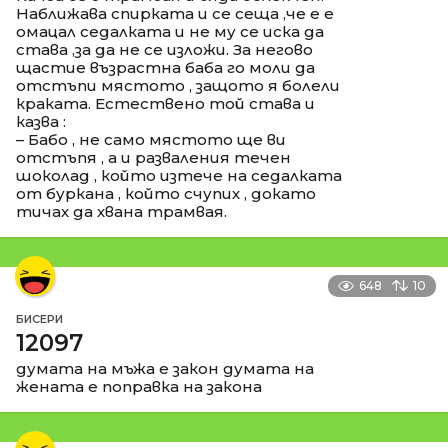
Наближава спирката и се сеща ,че е е
омацал седалката и не му се иска да
става ,за да не се изложи. За негово
щастие възрастна баба го моли да
отстъпи мястото , защото я болели
краката. Естествено той става и
казва :
– Бабо , не само мястото ще ви
отстъпя , а и разваления течен
шоколад , който изтече на седалката
от буркана , който счупих , докато
тичах да хвана трамвая.
648
10
БИСЕРИ
12097
думата на мъжа е закон думата на
жената е поправка на закона