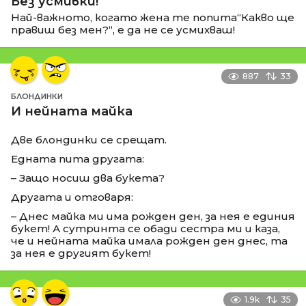
Без усмивки!
Най-важното, когато жена те попита“Какво ще
правиш без мен?“, е да не се усмихваш!
887
33
БЛОНДИНКИ
И нейната майка
Две блондинки се срещат.
Едната пита другата:
– Защо носиш два букета?
Другата и отговаря:
– Днес майка ми има рожден ден, за нея е единия
букет! А сутринта се обади сестра ми и каза,
че и нейната майка имала рожден ден днес, та
за нея е другият букет!
1.9k
35