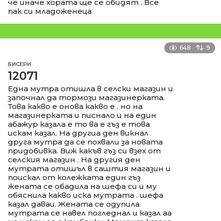
че иначе хората ще се обидят . Все
пак си младоженеца
648
9
БИСЕРИ
12071
Една мутра отишла в селски магазин и
започнал да тормози магазинерката.
Това какво е онова какво е . но на
магазинерката и писнало и на един
абажур казала е то ва е гъз е това
искам казал. На другиа ден викнал
друга мутра да се похвали за новата
придобивка. Виж какъв гъз си взех от
селския магазин . На другия ден
мутрата отишъл в саштия магазин и
поискал от колежката един гъз
жената се обадила на шефа си и му
обяснила какво иска мутрата . шефа
казал даваи. Жената се одупила
мутрата се навел погледнал и казал аа