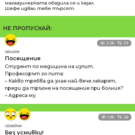
магаазинерката обадила се и казал
Шефе идваи тебе търсят.
НЕ ПРОПУСКАЙ:
2.2k
23
ЛЕКАРИ
Посещение
Студент по медицина на изпит.
Професорът го пита:
– Какво трябва да знае най-вече лекарят,
преди да тръгне на посещение при болния?
– Адреса му.
1.9k
28
СЕМЕЙНИ
Без усмивки!