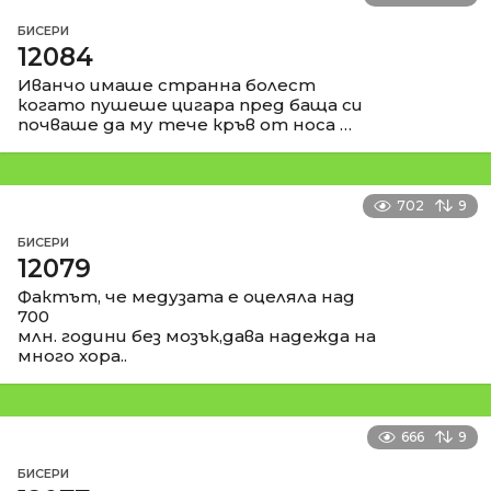
БИСЕРИ
12084
Иванчо имаше странна болест
когато пушеше цигара пред баща си
почваше да му тече кръв от носа …
702
9
БИСЕРИ
12079
Фактът, че медузата е оцеляла над
700
млн. години без мозък,дава надежда на
много хора..
666
9
БИСЕРИ