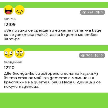
724
9
МРЪСНИ
12109
две пръдни се срещат и едната пита: -на къде
си се запътила така? -аа,на където ме отвее
вятъра!
706
10
БЛОНДИНКИ
12110
Две блондинки си говорели и есната казала:Аз
вчета станах майка,а детето е момиче и я
кръстихме на двете и баби Надя и Деница и се
получи наденица.