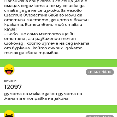
Наближава спирката и се сеща ,че е е
омацал седалката и не му се иска да
става ,за да не се изложи. За негово
щастие възрастна баба го моли да
отстъпи мястото , защото я болели
краката. Естествено той става и
казва :
– Бабо , не само мястото ще ви
отстъпя , а и разваления течен
шоколад , който изтече на седалката
от буркана , който счупих , докато
тичах да хвана трамвая.
648
10
БИСЕРИ
12097
думата на мъжа е закон думата на
жената е поправка на закона