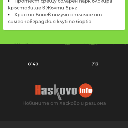
Протест срещу соларен парк блокира
кръстовище в Жълти бряг
Христо Бонев получи отличие от
симеоновградския клуб по борба
8140
713
Новините от Хасково и региона