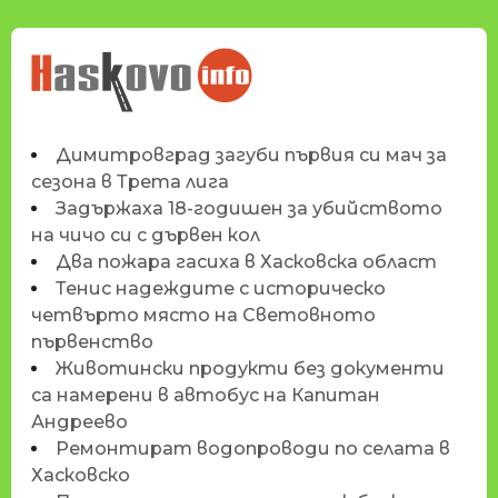
НОВИНИТЕ НА
HASKOVO.INFO
Димитровград загуби първия си мач за
сезона в Трета лига
Задържаха 18-годишен за убийството
на чичо си с дървен кол
Два пожара гасиха в Хасковска област
Тенис надеждите с историческо
четвърто място на Световното
първенство
Животински продукти без документи
са намерени в автобус на Капитан
Андреево
Ремонтират водопроводи по селата в
Хасковско