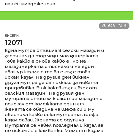
пак си младоженеца
648
9
БИСЕРИ
12071
Една мутра отишла в селски магазин и
започнал да тормози магазинерката.
Това какво е онова какво е . но на
магазинерката и писнало и на един
абажур казала е то ва е гъз е това
искам казал. На другиа ден викнал
друга мутра да се похвали за новата
придобивка. Виж какъв гъз си взех от
селския магазин . На другия ден
мутрата отишъл в саштия магазин и
поискал от колежката един гъз
жената се обадила на шефа си и му
обяснила какво иска мутрата . шефа
казал даваи. Жената се одупила
мутрата се навел погледнал и казал аа
не искам го с камбанки. Момент казала