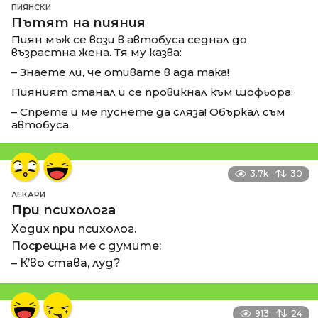
ПИЯНСКИ
Пътят на пияния
Пиян мъж се вози в автобуса седнал до
възрастна жена. Тя му казва:
– Знаете ли, че отивате в ада така!
Пияният станал и се провикнал към шофьора:
– Спрете и ме пуснете да сляза! Объркал съм
автобуса.
3.7k
30
ЛЕКАРИ
При психолога
Ходих при психолог.
Посрещна ме с думите:
– К’во става, луд?
913
24