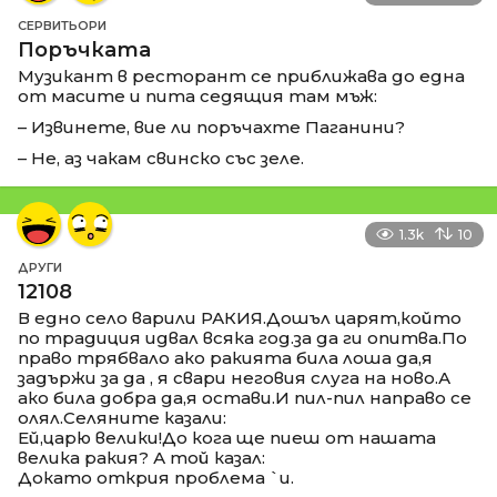
СЕРВИТЬОРИ
Поръчката
Музикант в ресторант се приближава до една
от масите и пита седящия там мъж:
– Извинете, вие ли поръчахте Паганини?
– Не, аз чакам свинско със зеле.
1.3k
10
ДРУГИ
12108
В едно село варили РАКИЯ.Дошъл царят,който
по традиция идвал всяка год.за да ги опитва.По
право трябвало ако ракията била лоша да,я
задържи за да , я свари неговия слуга на ново.А
ако била добра да,я остави.И пил-пил направо се
олял.Селяните казали:
Ей,царю велики!До кога ще пиеш от нашата
велика ракия? А той казал:
Докато открия проблема `и.