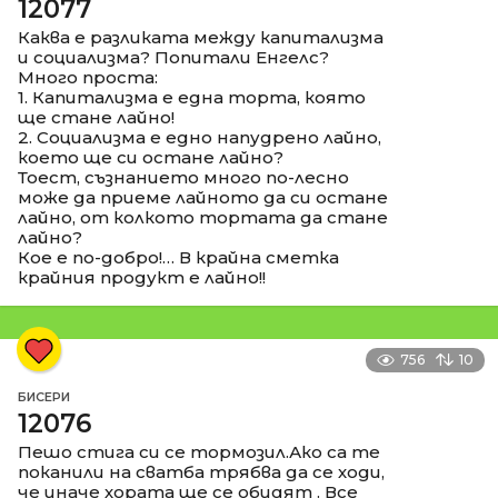
12077
Каква е разликата между капитализма
и социализма? Попитали Енгелс?
Много проста:
1. Капитализма е една торта, която
ще стане лайно!
2. Социализма е едно напудрено лайно,
което ще си остане лайно?
Тоест, съзнанието много по-лесно
може да приеме лайното да си остане
лайно, от колкото тортата да стане
лайно?
Кое е по-добро!… В крайна сметка
крайния продукт е лайно!!
756
10
БИСЕРИ
12076
Пешо стига си се тормозил.Ако са те
поканили на сватба трябва да се ходи,
че иначе хората ще се обидят . Все