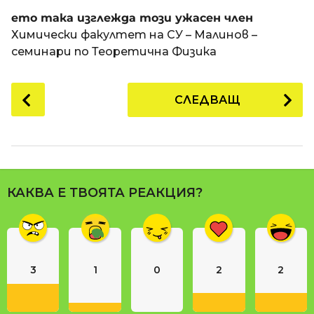
a
t
п
ето така изглежда този ужасен член
i
р
Химически факултет на СУ – Малинов –
е
семинари по Теоретична Физика
д
и
P
СЛЕДВАЩ
1
o
8
s
г
t
о
P
д
a
и
КАКВА Е ТВОЯТА РЕАКЦИЯ?
g
н
i
и
n
п
р
a
е
3
1
0
2
2
t
д
i
и
o