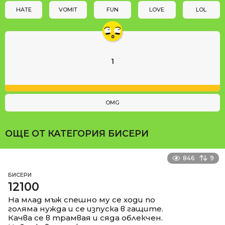
n
HATE
VOMIT
FUN
LOVE
LOL
1
OMG
ОЩЕ ОТ КАТЕГОРИЯ
БИСЕРИ
846
9
БИСЕРИ
12100
На млад мъж спешно му се ходи по
голяма нужда и се изпуска в гащите.
Качва се в трамвая и сяда облекчен.