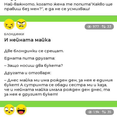
Най-важното, когато жена те попита“Какво ще
правиш без мен?“, е да не се усмихваш!
977
33
БЛОНДИНКИ
И нейната майка
Две блондинки се срещат.
Едната пита другата:
– Защо носиш два букета?
Другата и отговаря:
– Днес майка ми има рожден ден, за нея е единия
букет! А сутринта се обади сестра ми и каза,
че и нейната майка имала рожден ден днес, та
за нея е другият букет!
1.9k
35