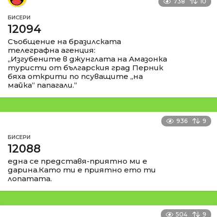
738
10
БИСЕРИ
12094
Съобщение на бразилската
телеграфна агенция:
„Изгубените в джунглата на Амазонка
туристи от българския град Перник
бяха открити по псуващите „на
майка“ папагали.“
936
9
БИСЕРИ
12088
една се представя-приятно ми е
дарина.Като ти е приятно ето ти
лопатата.
504
9