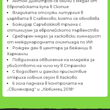
Антон Димитров се окичи с медал от
Европейската купа в Скопие
Владиката отслужи литургия в
църквата в Славяново, която се обновява
Божидар Саръбоюков тръгна с
оптимизъм за европейското първенство
Сребърен медал за хасковски гимназист
от международната олимпиада по ИИ
Рожден ден в центъра за бежанци в
Харманли
Повдигнаха обвинение на младежа за
убийството на чичо му в Странско
С водосвет и дамско присъствие
откриха ловния сезон в Хасково
6 гола паднаха в контролата на
„Свиленград“ и „Любимец 2018“