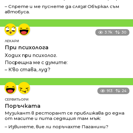
– Спрете и ме пуснете да сляза! Объркал съм
автобуса.
3.7k
30
ЛЕКАРИ
При психолога
Ходих при психолог.
Посрещна ме с думите:
– К’во става, луд?
913
24
СЕРВИТЬОРИ
Поръчката
Музикант в ресторант се приближава до една
от масите и пита седящия там мъж:
– Извинете, вие ли поръчахте Паганини?