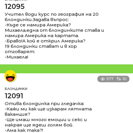
12095
Учител води курс по география на 20
блондинки.Задава въпрос:
-Къде се намира Америка?
Михаела,една от блондинките става и
намира Америка на картата.
-Браво!А кой е открил Америка?
19 блондинки стават и в хор
отговарят:
-Михаела!
577
10
БЛОНДИНКИ
12091
Отива блондинка при гледачка:
-Кажи ми как ще изкарам лятната
ваканция?
-Ще имаш много емоции и секс и
накрая ще ядеш голям бой.
-Ама как така?!