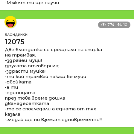
-Мъжът ти ще научи
774
10
БЛОНДИНКИ
12075
Две блондинки се срещнали на спирка
на трамвая.
–здравеѝ муци!
другата отговорила;
-здрасти муцка!
-ти коѝ трамваѝ чакаш бе муци
-двоѝката
-а ти
-единицата
през това време дошла
дванадесетката
-те се спогледали а едната от тях
казала
-гледаѝ ще ни вземат едновременно!!!