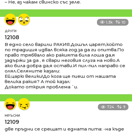
– Не, аз чакам свинско със зеле.
1.3k
10
ДРУГИ
12108
В едно село варили РАКИЯ.Дошъл царят,който
по традиция идвал всяка год.за да ги опитва.По
право трябвало ако ракията била лоша да,я
задържи за да , я свари неговия слуга на ново.А
ако била добра да,я остави.И пил-пил направо се
олял.Селяните казали:
Ей,царю велики!До кога ще пиеш от нашата
велика ракия? А той казал:
Докато открия проблема `и.
724
9
МРЪСНИ
12109
две пръдни се срещат и едната пита: -на къде