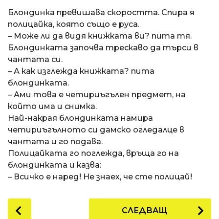
a
t
п
Блондинка превишава скоростта. Спира я
i
р
полицайка, която също е руса.
е
– Може ли да видя книжката ви? пита тя.
д
Блондинката започва трескаво да търси в
и
чантата си.
1
– А как изглежда книжката? пита
8
блондинката.
г
– Ами това е четириъгълен предмет, на
о
който има и снимка.
д
Най-накрая блондинката намира
и
четириъгълното си дамско огледалце в
н
чантата и го подава.
и
Полицайката го поглежда, връща го на
п
блондинката и казва:
р
– Всичко е наред! Не знаех, че сте полицай!
е
д
P
СЛЕДВАЩ
и
o