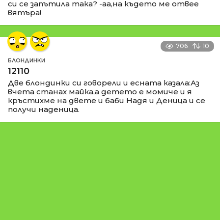
си се запътила така? -аа,на където ме отвее
вятъра!
706
10
БЛОНДИНКИ
12110
Две блондинки си говорели и есната казала:Аз
вчета станах майка,а детето е момиче и я
кръстихме на двете и баби Надя и Деница и се
получи наденица.