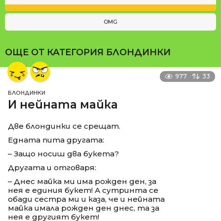
OMG
ОЩЕ ОТ КАТЕГОРИЯ
БЛОНДИНКИ
977
33
БЛОНДИНКИ
И нейната майка
Две блондинки се срещат.
Едната пита другата:
– Защо носиш два букета?
Другата и отговаря:
– Днес майка ми има рожден ден, за
нея е единия букет! А сутринта се
обади сестра ми и каза, че и нейната
майка имала рожден ден днес, та за
нея е другият букет!