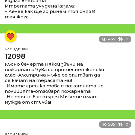
казала втората.
Итретата учудена казала:
– Лелее как ще го ринем тоя сняг в
тая жега…
435
10
БЛОНДИНКИ
12098
Късно вечерта.Някой звъни на
пожарната.Чува се притеснен женски
глас:-Ало,трима мъже се опитват да
се качат на терасата ми!
-Имате грешка това е пожатната не
полицията-отговаря пожарната.
-Не,точно вас търся.Мъжете имат
нужда от стълба!
505
10
БЛОНДИНКИ