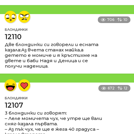
706
10
БЛОНДИНКИ
12110
Две блондинки си говорели и есната
казала:Аз вчета станах майка,а
детето е момиче и я кръстихме на
двете и баби Надя и Деница и се
получи наденица.
672
12
БЛОНДИНКИ
12107
3 блондинки си говорят:
– Леле момичета чух, че утре ще вали
сняг-казала първата.
– Аз пък чух, че ще е жега 40 градуса –