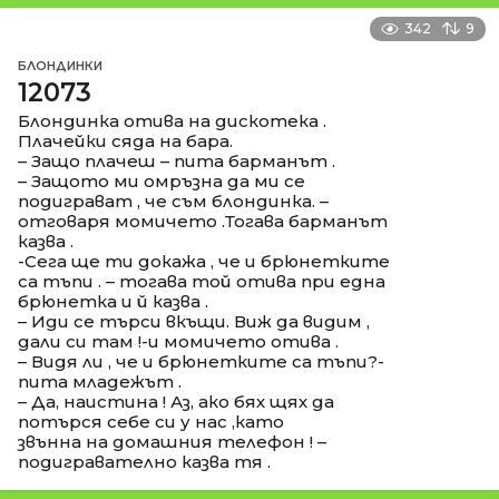
342
9
БЛОНДИНКИ
12073
Блондинка отива на дискотека .
Плачейки сяда на бара.
– Защо плачеш – пита барманът .
– Защото ми омръзна да ми се
подиграват , че съм блондинка. –
отговаря момичето .Тогава барманът
казва .
-Сега ще ти докажа , че и брюнетките
са тъпи . – тогава той отива при една
брюнетка и й казва .
– Иди се търси вкъщи. Виж да видим ,
дали си там !-и момичето отива .
– Видя ли , че и брюнетките са тъпи?-
пита младежът .
– Да, наистина ! Аз, ако бях щях да
потърся себе си у нас ,като
звънна на домашния телефон ! –
подигравателно казва тя .