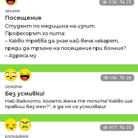
2.2k
23
ЛЕКАРИ
Посещение
Студент по медицина на изпит.
Професорът го пита:
– Какво трябва да знае най-вече лекарят,
преди да тръгне на посещение при болния?
– Адреса му.
1.9k
28
СЕМЕЙНИ
Без усмивки!
Най-важното, когато жена те попита“Какво ще
правиш без мен?“, е да не се усмихваш!
977
33
БЛОНДИНКИ