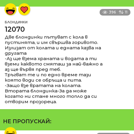
396
11
БЛОНДИНКИ
12070
Две блондинки пътуват с кола в
пустинята, и им свършва горивото.
Излизат от колата и едната казва на
другата
-Аз ще взема храната и водата а ти
вземи каквото смяташ за най-важно а
аз ще вървя пред теб.
Тръгват те и по едно време тази
която води се обръща и пита.
-Защо взе вратата на колата.
Втората блондинка-За да може
когато ни стане много топло да си
отворим прозореца.
НЕ ПРОПУСКАЙ: