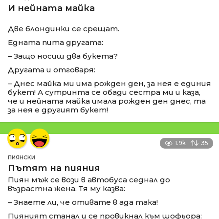
И нейната майка
Две блондинки се срещат.
Едната пита другата:
– Защо носиш два букета?
Другата и отговаря:
– Днес майка ми има рожден ден, за нея е единия
букет! А сутринта се обади сестра ми и каза,
че и нейната майка имала рожден ден днес, та
за нея е другият букет!
1.9k
35
ПИЯНСКИ
Пътят на пияния
Пиян мъж се вози в автобуса седнал до
възрастна жена. Тя му казва:
– Знаете ли, че отивате в ада така!
Пияният станал и се провикнал към шофьора: