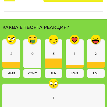
s
t
P
a
КАКВА Е ТВОЯТА РЕАКЦИЯ?
g
i
n
a
2
0
3
1
2
t
i
o
n
HATE
VOMIT
FUN
LOVE
LOL
1