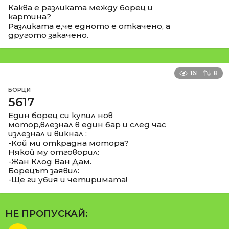
Каква е разликата между борец и
картина?
Разликата е,че едното е откачено, а
другото закачено.
161
8
БОРЦИ
5617
Един борец си купил нов
мотор,влезнал в един бар и след час
излезнал и викнал :
-Кой ми открадна мотора?
Някой му отговорил:
-Жан Клод Ван Дам.
Борецът заявил:
-Ще ги убия и четиримата!
НЕ ПРОПУСКАЙ: