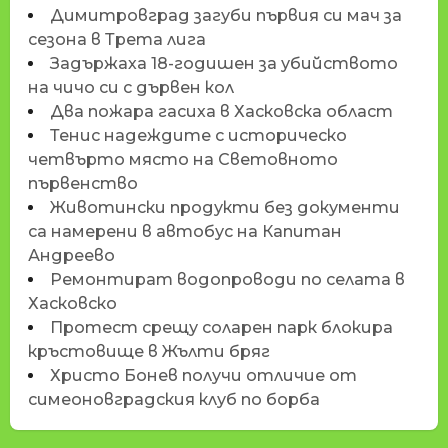
Димитровград загуби първия си мач за
сезона в Трета лига
Задържаха 18-годишен за убийството
на чичо си с дървен кол
Два пожара гасиха в Хасковска област
Тенис надеждите с историческо
четвърто място на Световното
първенство
Животински продукти без документи
са намерени в автобус на Капитан
Андреево
Ремонтират водопроводи по селата в
Хасковско
Протест срещу соларен парк блокира
кръстовище в Жълти бряг
Христо Бонев получи отличие от
симеоновградския клуб по борба