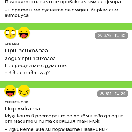
Пияният станал и се провикнал към шофьора:
– Спрете и ме пуснете да сляза! Объркал съм
автобуса.
3.7k
30
ЛЕКАРИ
При психолога
Ходих при психолог.
Посрещна ме с думите:
– К’во става, луд?
913
24
СЕРВИТЬОРИ
Поръчката
Музикант в ресторант се приближава до една
от масите и пита седящия там мъж:
– Извинете, вие ли поръчахте Паганини?