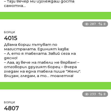
– Тази вечер ми изглеждаш доста
самотна…
287
8
БОРЦИ
4015
Двама борци пътуват по
магистралата. Единият казва:
– А, ето я табелата. Завий сега на
дясно!
– Ааа, аз вече на табели не вярвам! –
отговорил другият борец – Вчера
гледам на една табела пише "Жени".
Влизам, гледам, а то… тоалетна!
233
8
БОРЦИ
4807