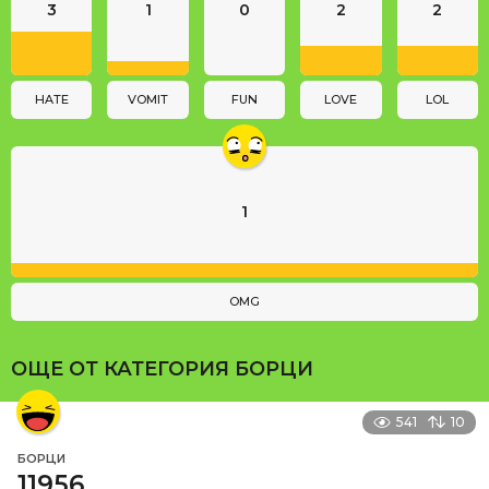
3
1
0
2
2
t
i
o
n
HATE
VOMIT
FUN
LOVE
LOL
1
OMG
ОЩЕ ОТ КАТЕГОРИЯ
БОРЦИ
541
10
БОРЦИ
11956