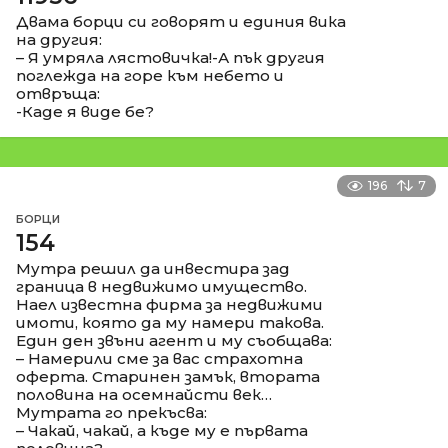
Двама борци си говорят и единия вика
на другия:
– Я умряла лястовичка!-А пък другия
поглежда на горе към небето и
отвръща:
-Каде я виде бе?
196
7
БОРЦИ
154
Мутра решил да инвестира зад
граница в недвижимо имущество.
Наел известна фирма за недвижими
имоти, която да му намери такова.
Един ден звъни агент и му съобщава:
– Намерили сме за вас страхотна
оферта. Старинен замък, втората
половина на осемнайсти век…
Мутрата го прекъсва:
– Чакай, чакай, а къде му е първата