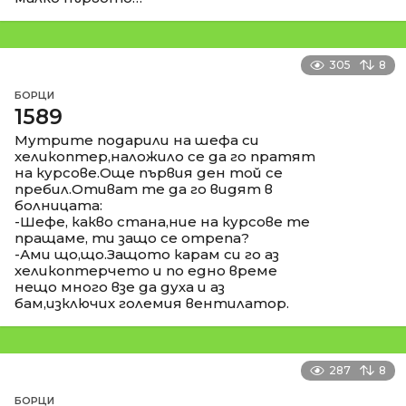
305
8
БОРЦИ
1589
Мутрите подарили на шефа си
хеликоптер,наложило се да го пратят
на курсове.Още първия ден той се
пребил.Отиват те да го видят в
болницата:
-Шефе, какво стана,ние на курсове те
пращаме, ти защо се отрепа?
-Ами що,що.Защото карам си го аз
хеликоптерчето и по едно време
нещо много взе да духа и аз
бам,изключих големия вентилатор.
287
8
БОРЦИ