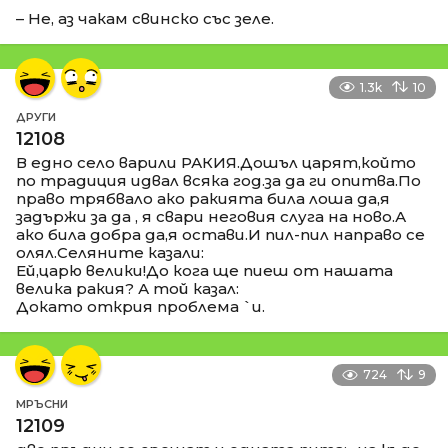
– Не, аз чакам свинско със зеле.
1.3k
10
ДРУГИ
12108
В едно село варили РАКИЯ.Дошъл царят,който
по традиция идвал всяка год.за да ги опитва.По
право трябвало ако ракията била лоша да,я
задържи за да , я свари неговия слуга на ново.А
ако била добра да,я остави.И пил-пил направо се
олял.Селяните казали:
Ей,царю велики!До кога ще пиеш от нашата
велика ракия? А той казал:
Докато открия проблема `и.
724
9
МРЪСНИ
12109