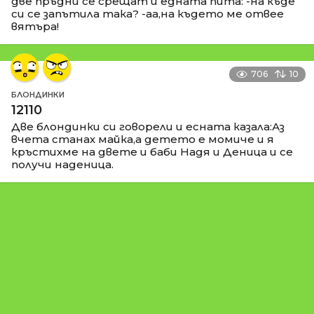
две пръдни се срещат и едната пита: -на къде
си се запътила така? -аа,на където ме отвее
вятъра!
706
10
БЛОНДИНКИ
12110
Две блондинки си говорели и есната казала:Аз
вчета станах майка,а детето е момиче и я
кръстихме на двете и баби Надя и Деница и се
получи наденица.