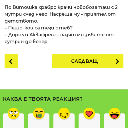
a
t
п
По Витошка храбро крачи новобогаташ с 2
i
р
мутри след него. Насреща му – приятел от
е
детството.
д
– Пешо, кои са тези с теб?
и
– Дирол и Аквафреш – пазят ми зъбите от
1
сутрин до вечер.
8
г
P
СЛЕДВАЩ
о
o
д
s
и
t
н
P
и
a
п
КАКВА Е ТВОЯТА РЕАКЦИЯ?
g
р
i
е
n
д
и
a