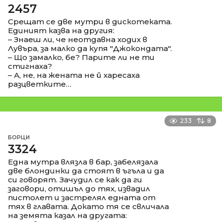
2457
Срещат се две мутри в дискотеката.
Единият казва на другия:
– Знаеш ли, че неотдавна ходих в
Лувъра, за малко да купя "Джокондата".
– Що замалко, бе? Парите ли не ти
стигнаха?
– А, не, на жената не й харесаха
разцветките…
233
8
БОРЦИ
3324
Една мутра влязла в бар, забелязала
две блондинки да стоят в ъгъла и да
си говорят. Зачудил се как да ги
заговори, отишъл до тях, извадил
пистолет и застрелял едната от
тях в главата. Докато тя се свличала
на земята казал на другата: