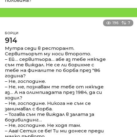
половина?
196
7
БОРЦИ
914
Мутра седи в ресторант.
Сервитьорът му носи второто.
– Ей… сервитьора… абе аз тебе някъде
съм те виждал. Не се ли борихме с
тебе на финалите по борба през "86
година?
– Не, господине.
– Не, не, познавам те тебе от някъде
аз… А на олимпиадата през 1984, да си
ходил?
– Не, господине. Никога не съм се
занимавал с борба.
– Тогава съм те виждал в залата за
бодибилдинг…
– Не, господине. Не ходя там.
– Ааа! Сетих се бе! Ти ми донесе преди
малко първото…