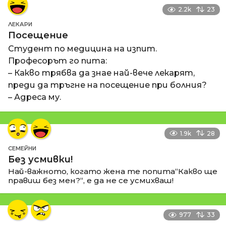
2.2k
23
ЛЕКАРИ
Посещение
Студент по медицина на изпит.
Професорът го пита:
– Какво трябва да знае най-вече лекарят,
преди да тръгне на посещение при болния?
– Адреса му.
1.9k
28
СЕМЕЙНИ
Без усмивки!
Най-важното, когато жена те попита“Какво ще
правиш без мен?“, е да не се усмихваш!
977
33