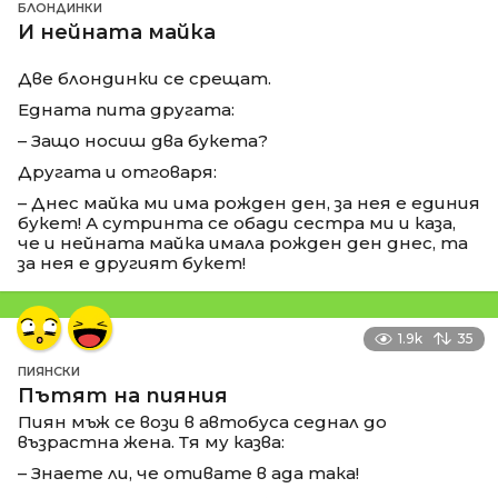
БЛОНДИНКИ
И нейната майка
Две блондинки се срещат.
Едната пита другата:
– Защо носиш два букета?
Другата и отговаря:
– Днес майка ми има рожден ден, за нея е единия
букет! А сутринта се обади сестра ми и каза,
че и нейната майка имала рожден ден днес, та
за нея е другият букет!
1.9k
35
ПИЯНСКИ
Пътят на пияния
Пиян мъж се вози в автобуса седнал до
възрастна жена. Тя му казва:
– Знаете ли, че отивате в ада така!