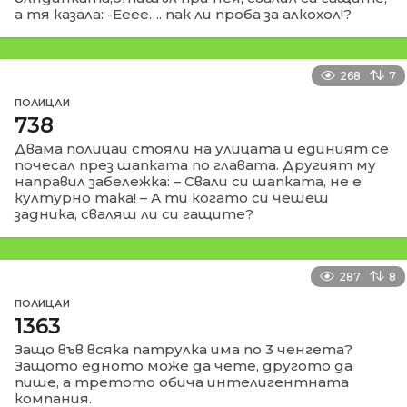
а тя казала: -Ееее…. пак ли проба за алкохол!?
268
7
ПОЛИЦАИ
738
Двама полицаи стояли на улицата и единият се
почесал през шапката по главата. Другият му
направил забележка: – Свали си шапката, не е
културно така! – А ти когато си чешеш
задника, сваляш ли си гащите?
287
8
ПОЛИЦАИ
1363
Защо във всяка патрулка има по 3 ченгета?
Защото едното може да чете, другото да
пише, а третото обича интeлигентната
компания.