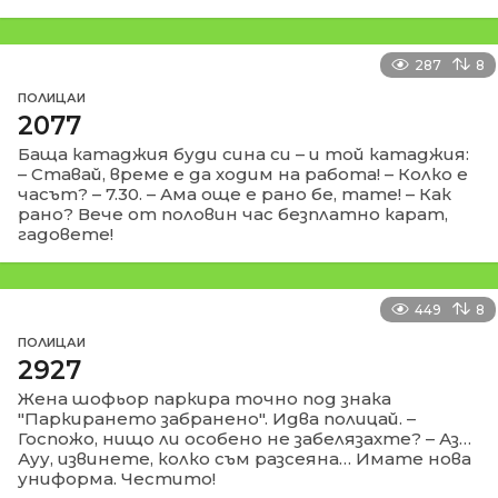
287
8
ПОЛИЦАИ
2077
Баща катаджия буди сина си – и той катаджия:
– Ставай, време е да ходим на работа! – Колко е
часът? – 7.30. – Ама още е рано бе, тате! – Как
рано? Вече от половин час безплатно карат,
гадовете!
449
8
ПОЛИЦАИ
2927
Жена шофьор паркира точно под знака
"Паркирането забранено". Идва полицай. –
Госпожо, нищо ли особено не забелязахте? – Аз…
Ауу, извинете, колко съм разсеяна… Имате нова
униформа. Честито!