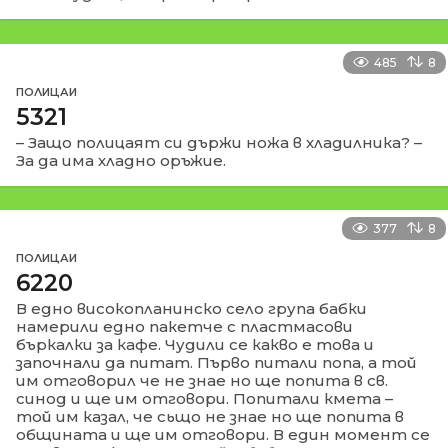
485
8
ПОЛИЦАИ
5321
– Защо полицаят си държи ножа в хладилника? –
За да има хладно оръжие.
377
8
ПОЛИЦАИ
6220
В едно високопланинско село група бабки
намерили едно пакетче с пластмасови
бъркалки за кафе. Чудили се какво е това и
започнали да питат. Първо питали попа, а той
им отговорил че не знае но ще попита в св.
синод и ще им отговори. Попитали кмета –
той им казал, че сьщо не знае но ще попита в
общината и ще им отговори. В един момент се