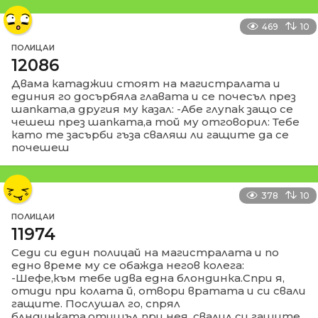
469
10
ПОЛИЦАИ
12086
Двама катаджии стоят на магистралата и
единия го досърбяла главата и се почесъл през
шапката,а другия му казал: -Абе глупак защо се
чешеш през шапката,а той му отговорил: Тебе
като те засърби гъза сваляш ли гащите да се
почешеш
378
10
ПОЛИЦАИ
11974
Седи си един полицай на магистралата и по
едно време му се обажда негов колега:
-Шефе,към тебе идва една блондинка.Спри я,
отиди при колата й, отвори вратата и си свали
гащите. Послушал го, спрял
блндинката,отишъл при нея, свалил си гащите,