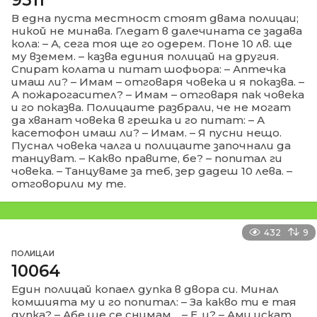
В една пуста местност стоят двама полицаи;
никой не минава. Гледат в далечината се задава
кола: – А, сега тоя ще го одерем. Поне 10 лв. ще
му вземем. – казва единия полицай на другия.
Спират колата и питат шофьора: – Аптечка
имаш ли? – Имам – отговаря човека и я показва. –
А пожарогасител? – Имам – отговаря пак човека
и го показва. Полицаите разбрали, че не могат
да хванат човека в грешка и го питат: – А
касетофон имаш ли? – Имам. – Я пусни нещо.
Пуснал човека чалга и полицаите започнали да
танцуват. – Какво правите, бе? – попитал ги
човека. – Танцуваме за теб, зер дадеш 10 лева. –
отговорили му те.
432
9
ПОЛИЦАИ
10064
Един полицай копаел дупка в двора си. Минал
комшията му и го попитал: – За какво ти е тая
дупка? – Абе ще се снимам… – Е, и? – Ами искат