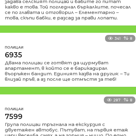
задава селският полицай и бабите го питат
какво е това. Той погледнал бъркалките, почесал
се по главата и отговорил – Елементарно –
това, скъпи бабки, е разсад за прави лопати.
341
8
ПОЛИЦАИ
6935
Двама полицаи се готвят да щурмуват
апартамент, в който се е барикадирал
въоръжен бандит. Единият казва на другия: – Ти
влизай пръв, а аз после ще отмъстя за теб!
287
8
ПОЛИЦАИ
7599
Група полицаи тръгнала на екскурзия с
двуетажен автобус. Пътуват, на първия етаж
цари веселба, смях, а на горния – нищо. По едно