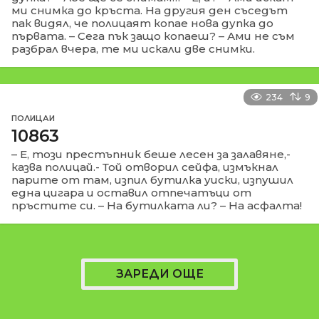
ми снимка до кръста. На другия ден съседът
пак видял, че полицаят копае нова дупка до
първата. – Сега пък защо копаеш? – Ами не съм
разбрал вчера, те ми искали две снимки.
234
9
ПОЛИЦАИ
10863
– Е, този престъпник беше лесен за залавяне,-
казва полицай.- Той отворил сейфа, измъкнал
парите от там, изпил бутилка уиски, изпушил
една цигара и оставил отпечатъци от
пръстите си. – На бутилката ли? – На асфалта!
ЗАРЕДИ ОЩЕ