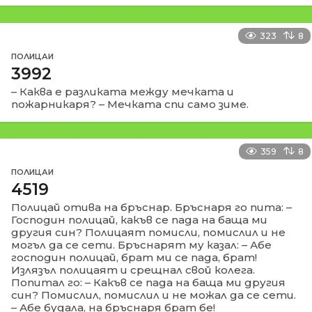
323
8
ПОЛИЦАИ
3992
– Каква е разликата между мечката и
пожарникаря? – Мечката спи само зиме.
359
8
ПОЛИЦАИ
4519
Полицай отива на бръснар. Бръснаря го пита: –
Господин полицай, какъв се пада на баща ми
другия син? Полицаят помисли, помислил и не
могъл да се сети. Бръснарят му казал: – Абе
господин полицай, брат ми се пада, брат!
Излязъл полицаят и срещнал свой колега.
Попитал го: – Какъв се пада на баща ми другия
син? Помислил, помислил и не можал да се сети.
– Абе будала, на бръснаря брат бе!