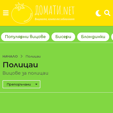
Популярни вицове
Бисери
Блондинки
НАЧАЛО
Полицаи
Полицаи
Вицове за полицаи
Препоръчани