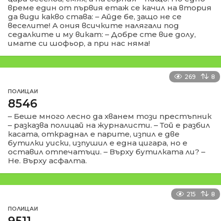
време един от първия етаж се качил на втория
да види какво става: – Айде бе, защо не се
веселите! А ония всичките налягали под
седалките и му викат: – Добре сте вие долу,
имате си шофьор, а при нас няма!
269
8
ПОЛИЦАИ
8546
– Беше много лесно да хванем този престъпник
– разказва полицай на журналисти. – Той е разбил
касата, откраднал е парите, изпил е две
бутилки уиски, изпушил е една цигара, но е
оставил отпечатъци. – Върху бутилката ли? –
Не. Върху асфалта.
215
8
ПОЛИЦАИ
9511