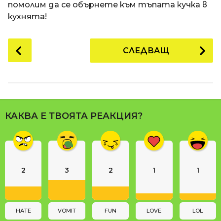
помолим да се обърнете към тъпата кучка в
кухнята!
P
СЛЕДВАЩ
o
s
t
P
a
КАКВА Е ТВОЯТА РЕАКЦИЯ?
g
i
n
a
2
3
2
1
1
t
i
o
n
HATE
VOMIT
FUN
LOVE
LOL