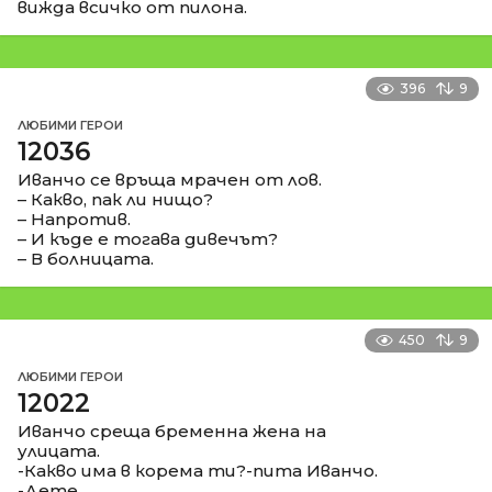
вижда всичко от пилона.
396
9
ЛЮБИМИ ГЕРОИ
12036
Иванчо се връща мрачен от лов.
– Какво, пак ли нищо?
– Напротив.
– И къде е тогава дивечът?
– В болницата.
450
9
ЛЮБИМИ ГЕРОИ
12022
Иванчо среща бременна жена на
улицата.
-Какво има в корема ти?-пита Иванчо.
-Дете.