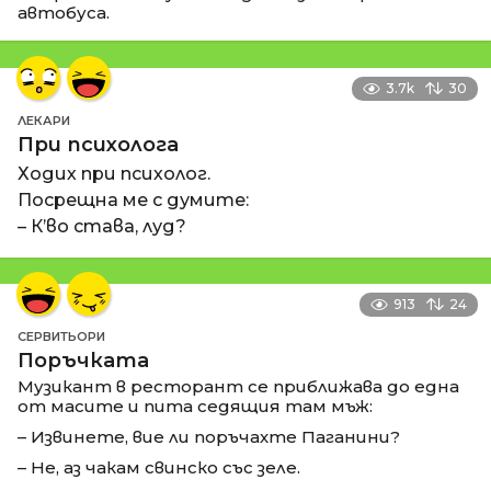
автобуса.
3.7k
30
ЛЕКАРИ
При психолога
Ходих при психолог.
Посрещна ме с думите:
– К’во става, луд?
913
24
СЕРВИТЬОРИ
Поръчката
Музикант в ресторант се приближава до една
от масите и пита седящия там мъж:
– Извинете, вие ли поръчахте Паганини?
– Не, аз чакам свинско със зеле.