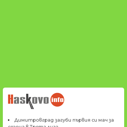
НОВИНИТЕ НА
HASKOVO.INFO
Димитровград загуби първия си мач за
сезона в Трета лига