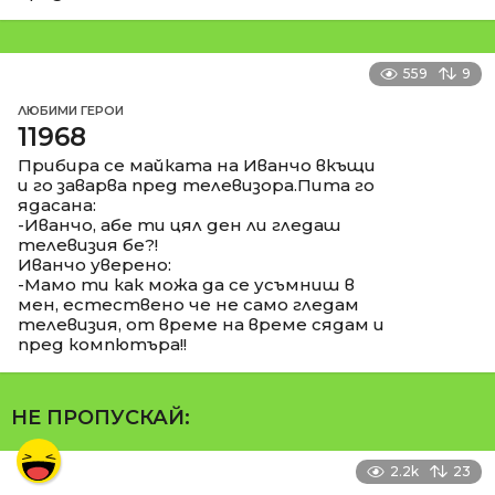
559
9
ЛЮБИМИ ГЕРОИ
11968
Прибира се майката на Иванчо вкъщи
и го заварва пред телевизора.Пита го
ядасана:
-Иванчо, абе ти цял ден ли гледаш
телевизия бе?!
Иванчо уверено:
-Мамо ти как можа да се усъмниш в
мен, естествено че не само гледам
телевизия, от време на време сядам и
пред компютъра!!
НЕ ПРОПУСКАЙ:
2.2k
23