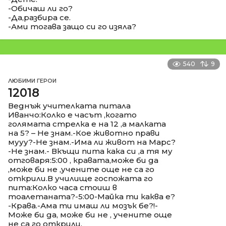
-Обичаш ли го?
-Да,разбира се.
-Ами тогава защо си го изяла?
540
9
ЛЮБИМИ ГЕРОИ
12018
Веднъж учителката питала
Иванчо:Колко е часът ,когато
голямата стрелка е на 12 ,а малката
на 5? – Не знам.-Кое животно прави
мууу?-Не знам.-Има ли живот на Марс?
-Не знам.- Вкъщи пита кака си ,а тя му
отговаря:5:00 , кравата,може би да
,може би не ,учените още не са го
открили.В училище госпожата го
пита:Колко часа стоиш в
тоалетаната?-5:00-Майка ти каква е?
-Крава.-Ама ти имаш ли мозък бе?!-
Може би да, може би не , учените още
не са го открили.