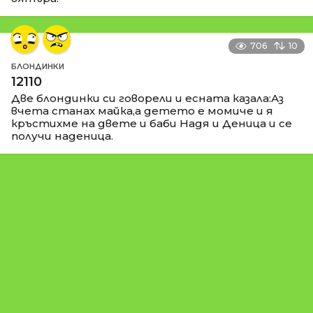
706
10
БЛОНДИНКИ
12110
Две блондинки си говорели и есната казала:Аз
вчета станах майка,а детето е момиче и я
кръстихме на двете и баби Надя и Деница и се
получи наденица.