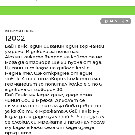
486
9
ЛЮБИМИ ГЕРОИ
12002
Бай Ганю, един циганин един германец
умрели. И дявола ги попитал:
Ако ми кажете въпрос на който да не
мога да отговоря.Ще ви пусна от ада.
Циганинът казал на дявола колко
медна тел ще открадне от един
човек. А той отговорил колкото има.
Германецът го попитал колко е 5 по 6
а дявола отговорил 30.
Бай Ганю му казал да му даде една
чиния боб и мрежа. Дяволът се
съгласил но попитал за боба добре но
за какво ти е мрежата.А бай Ганю му
казал да ги даде изял той боба надупил
се сложил си мрежата и пръднал после
му казал а кажи сега от каде излезе
пръднята