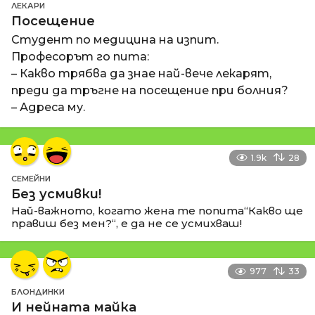
ЛЕКАРИ
Посещение
Студент по медицина на изпит.
Професорът го пита:
– Какво трябва да знае най-вече лекарят,
преди да тръгне на посещение при болния?
– Адреса му.
1.9k
28
СЕМЕЙНИ
Без усмивки!
Най-важното, когато жена те попита“Какво ще
правиш без мен?“, е да не се усмихваш!
977
33
БЛОНДИНКИ
И нейната майка