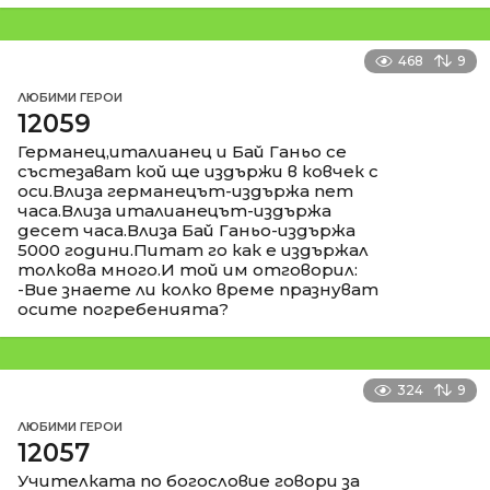
468
9
ЛЮБИМИ ГЕРОИ
12059
Германец,италианец и Бай Ганьо се
състезават кой ще издържи в ковчек с
оси.Влиза германецът-издържа пет
часа.Влиза италианецът-издържа
десет часа.Влиза Бай Ганьо-издържа
5000 години.Питат го как е издържал
толкова много.И той им отговорил:
-Вие знаете ли колко време празнуват
осите погребенията?
324
9
ЛЮБИМИ ГЕРОИ
12057
Учителката по богословие говори за