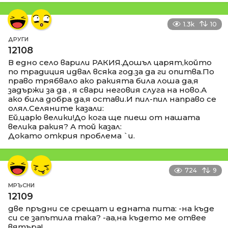
1.3k
10
ДРУГИ
12108
В едно село варили РАКИЯ.Дошъл царят,който
по традиция идвал всяка год.за да ги опитва.По
право трябвало ако ракията била лоша да,я
задържи за да , я свари неговия слуга на ново.А
ако била добра да,я остави.И пил-пил направо се
олял.Селяните казали:
Ей,царю велики!До кога ще пиеш от нашата
велика ракия? А той казал:
Докато открия проблема `и.
724
9
МРЪСНИ
12109
две пръдни се срещат и едната пита: -на къде
си се запътила така? -аа,на където ме отвее
вятъра!