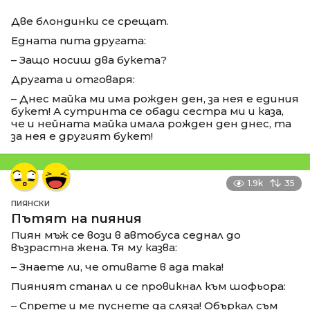
Две блондинки се срещат.
Едната пита другата:
– Защо носиш два букета?
Другата и отговаря:
– Днес майка ми има рожден ден, за нея е единия
букет! А сутринта се обади сестра ми и каза,
че и нейната майка имала рожден ден днес, та
за нея е другият букет!
1.9k
35
ПИЯНСКИ
Пътят на пияния
Пиян мъж се вози в автобуса седнал до
възрастна жена. Тя му казва:
– Знаете ли, че отивате в ада така!
Пияният станал и се провикнал към шофьора:
– Спрете и ме пуснете да сляза! Объркал съм