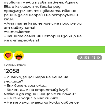
първият мъж и първата жена, Адам и
Ева, и как целия човешки род
произлязъл от тях двамата. Иванчо
решил да се направи на остроумен и
казал:
– Ама тате каза, че ние сме произлезли
от маймуната!
Учителката:
– Вашите семейни истории изобщо не
ме интересуват!
558
10
ЛЮБИМИ ГЕРОИ
12058
– Иванчо, защо вчера не беше на
училище?
– Бях болен, госпожо…
– Болен, а… А на стриптийз клуб
можеш да ходиш, нищо че си болен?
– Не съм ходил, у нас си бях!
– Не ме лъжи, знаеш ли колко добре се