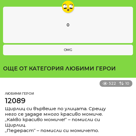
0
OMG
ОЩЕ ОТ КАТЕГОРИЯ
ЛЮБИМИ ГЕРОИ
522
10
ЛЮБИМИ ГЕРОИ
12089
Щирлиц си вървеше по улицата. Срещу
него се зададе много красиво момиче.
„Какво красиво момиче!“ – помисли си
Щирлиц.
„Педераст“ – помисли си момичето.