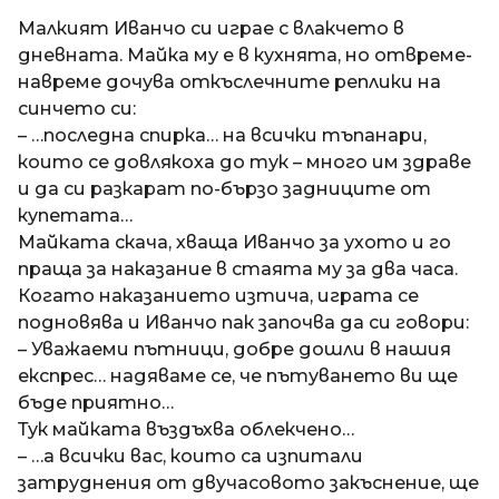
a
t
п
Малкият Иванчо си играе с влакчето в
i
р
дневната. Майка му е в кухнята, но отвреме-
е
навреме дочува откъслечните реплики на
д
синчето си:
и
– …последна спирка… на всички тъпанари,
1
които се довлякоха до тук – много им здраве
8
и да си разкарат по-бързо задниците от
г
купетата…
о
Майката скача, хваща Иванчо за ухото и го
д
праща за наказание в стаята му за два часа.
и
Когато наказанието изтича, играта се
н
подновява и Иванчо пак започва да си говори:
и
– Уважаеми пътници, добре дошли в нашия
п
експрес… надяваме се, че пътуването ви ще
р
бъде приятно…
е
Тук майката въздъхва облекчено…
д
– …а всички вас, които са изпитали
и
затруднения от двучасовото закъснение, ще