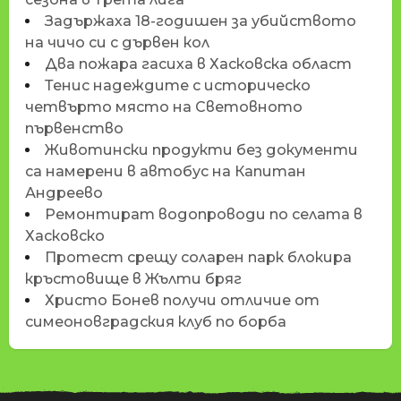
Задържаха 18-годишен за убийството
на чичо си с дървен кол
Два пожара гасиха в Хасковска област
Тенис надеждите с историческо
четвърто място на Световното
първенство
Животински продукти без документи
са намерени в автобус на Капитан
Андреево
Ремонтират водопроводи по селата в
Хасковско
Протест срещу соларен парк блокира
кръстовище в Жълти бряг
Христо Бонев получи отличие от
симеоновградския клуб по борба