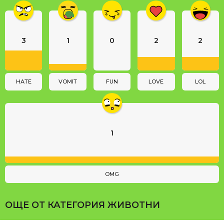
i
n
a
3
1
0
2
2
t
i
o
n
HATE
VOMIT
FUN
LOVE
LOL
1
OMG
ОЩЕ ОТ КАТЕГОРИЯ
ЖИВОТНИ