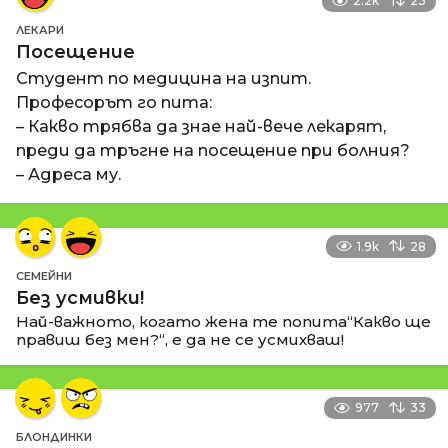
2.2k
23
ЛЕКАРИ
Посещение
Студент по медицина на изпит.
Професорът го пита:
– Какво трябва да знае най-вече лекарят,
преди да тръгне на посещение при болния?
– Адреса му.
1.9k
28
СЕМЕЙНИ
Без усмивки!
Най-важното, когато жена те попита“Какво ще
правиш без мен?“, е да не се усмихваш!
977
33
БЛОНДИНКИ