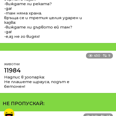
-виждате ли реката?
-да!
-там няма храна.
връща се и третия целия ударен и
казва:
-виждате ли дървото ей там?
-да!
-е,аз не го видях!
450
9
ЖИВОТНИ
11984
Надпис в зоопарка:
Не плашете щрауса, подът е
бетонен!
НЕ ПРОПУСКАЙ: