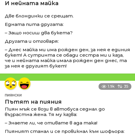
И нейната майка
Две блондинки се срещат.
Едната пита другата:
– Защо носиш два букета?
Другата и отговаря:
– Днес майка ми има рожден ден, за нея е единия
букет! А сутринта се обади сестра ми и каза,
че и нейната майка имала рожден ден днес, та
за нея е другият букет!
1.9k
35
ПИЯНСКИ
Пътят на пияния
Пиян мъж се вози в автобуса седнал до
възрастна жена. Тя му казва:
– Знаете ли, че отивате в ада така!
Пияният станал и се провикнал към шофьора: