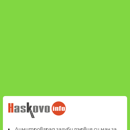
НОВИНИТЕ НА
HASKOVO.INFO
Димитровград загуби първия си мач за