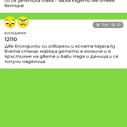
си се запътила така? -аа,на където ме отвее
вятъра!
706
10
БЛОНДИНКИ
12110
Две блондинки си говорели и есната казала:Аз
вчета станах майка,а детето е момиче и я
кръстихме на двете и баби Надя и Деница и се
получи наденица.