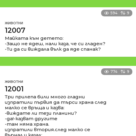
594
9
ЖИВОТНИ
12007
Майката към детето:
-Защо не ядеш, нали каза, че си гладен?
-Ти да си виждала вълк да яде спанак?
774
9
ЖИВОТНИ
12001
Три прилепа били много гладни
изпратили първия да търси храна след
малко се връща и казва:
-виждате ли тези планини?
-да!-казват другите
-там няма храна.
изпратили втория.след малко се
върнал и казал: