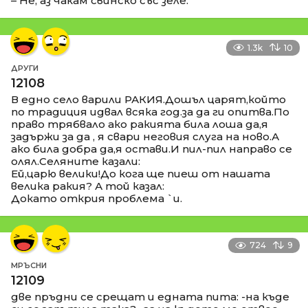
– Не, аз чакам свинско със зеле.
1.3k
10
ДРУГИ
12108
В едно село варили РАКИЯ.Дошъл царят,който
по традиция идвал всяка год.за да ги опитва.По
право трябвало ако ракията била лоша да,я
задържи за да , я свари неговия слуга на ново.А
ако била добра да,я остави.И пил-пил направо се
олял.Селяните казали:
Ей,царю велики!До кога ще пиеш от нашата
велика ракия? А той казал:
Докато открия проблема `и.
724
9
МРЪСНИ
12109
две пръдни се срещат и едната пита: -на къде