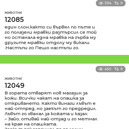
594
9
ЖИВОТНИ
12085
един слон,както си вървял по пътя и
го полазели мравки разтърсил се той
но останала една мравка на гърба му
другите мравки отдолу му викали
.Настъпи го Пешо настъпи го.
450
9
ЖИВОТНИ
12049
В гората отварят нов магазин за
кожи. Всички чакат на опашка за
откриването. Както винаги лъвът е
най-отпред, но заекът го предредил.
Лъвът го хванал за кожата и казал:
– Зайо, отивай най-отзад и го метнал
на края на опашката.