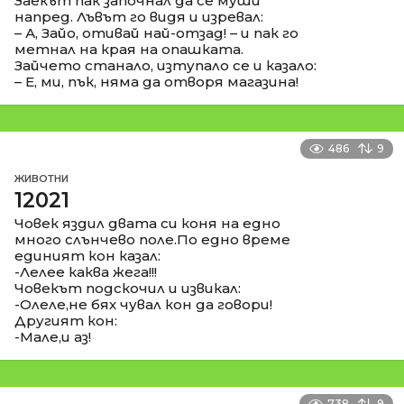
Заекът пак започнал да се муши
напред. Лъвът го видя и изревал:
– А, Зайо, отивай най-отзад! – и пак го
метнал на края на опашката.
Зайчето станало, изтупало се и казало:
– Е, ми, пък, няма да отворя магазина!
486
9
ЖИВОТНИ
12021
Човек яздил двата си коня на едно
много слънчево поле.По едно време
единият кон казал:
-Лелее каква жега!!!
Човекът подскочил и извикал:
-Олеле,не бях чувал кон да говори!
Другият кон:
-Мале,и аз!
738
9