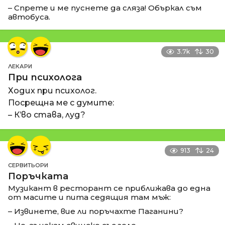
– Спрете и ме пуснете да сляза! Объркал съм
автобуса.
3.7k
30
ЛЕКАРИ
При психолога
Ходих при психолог.
Посрещна ме с думите:
– К’во става, луд?
913
24
СЕРВИТЬОРИ
Поръчката
Музикант в ресторант се приближава до една
от масите и пита седящия там мъж:
– Извинете, вие ли поръчахте Паганини?