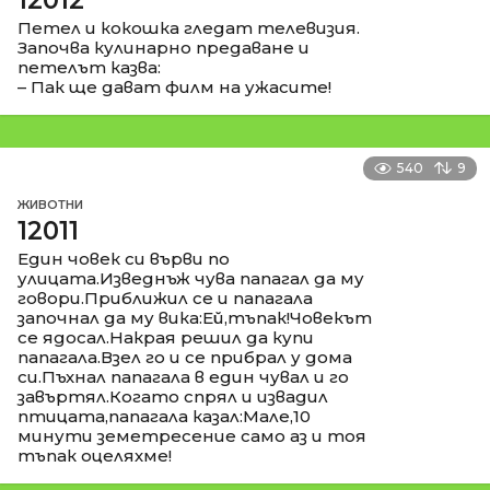
Петел и кокошка гледат телевизия.
Започва кулинарно предаване и
петелът казва:
– Пак ще дават филм на ужасите!
540
9
ЖИВОТНИ
12011
Един човек си върви по
улицата.Изведнъж чува папагал да му
говори.Приближил се и папагала
започнал да му вика:Ей,тъпак!Човекът
се ядосал.Накрая решил да купи
папагала.Взел го и се прибрал у дома
си.Пъхнал папагала в един чувал и го
завъртял.Когато спрял и извадил
птицата,папагала казал:Мале,10
минути земетресение само аз и тоя
тъпак оцеляхме!