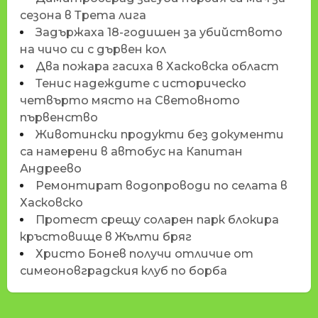
сезона в Трета лига
Задържаха 18-годишен за убийството
на чичо си с дървен кол
Два пожара гасиха в Хасковска област
Тенис надеждите с историческо
четвърто място на Световното
първенство
Животински продукти без документи
са намерени в автобус на Капитан
Андреево
Ремонтират водопроводи по селата в
Хасковско
Протест срещу соларен парк блокира
кръстовище в Жълти бряг
Христо Бонев получи отличие от
симеоновградския клуб по борба