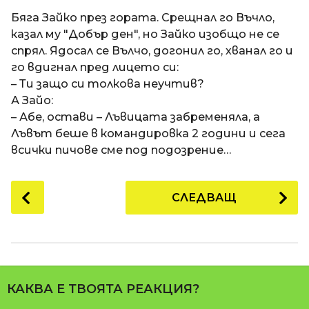
a
t
п
Бяга Зайко през гората. Срещнал го Въчло,
i
р
казал му "Добър ден", но Зайко изобщо не се
е
спрял. Ядосал се Вълчо, догонил го, хванал го и
д
го вдигнал пред лицето си:
и
– Ти защо си толкова неучтив?
1
А Зайо:
8
– Абе, остави – Лъвицата забременяла, а
г
Лъвът беше в командировка 2 години и сега
о
всички пичове сме под подозрение…
д
и
P
СЛЕДВАЩ
н
o
и
s
п
t
р
P
е
a
д
КАКВА Е ТВОЯТА РЕАКЦИЯ?
g
и