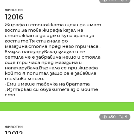
ЖИВОТНИ
12016
Жирафа и стоножката щели да имат
гости.За това жирафа казал на
стоножката да иде и купи храна за
гостите.Тя стигнала до
магазина,стояла пред него три часа ,
влязла напазарувала,излязла и се
сетила че е забравила нещо и стояла
още три часа пред магазина и
напазарувала.Върнала се при жирафа
който я попитал защо се е забавила
толкова много.
-Еми имаше табелка на вратата
„Изтъркай си обувките“а аз с моите
сто…
450
9
ЖИВОТНИ
12012