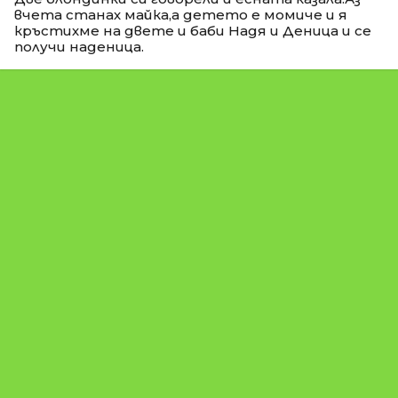
вчета станах майка,а детето е момиче и я
кръстихме на двете и баби Надя и Деница и се
получи наденица.