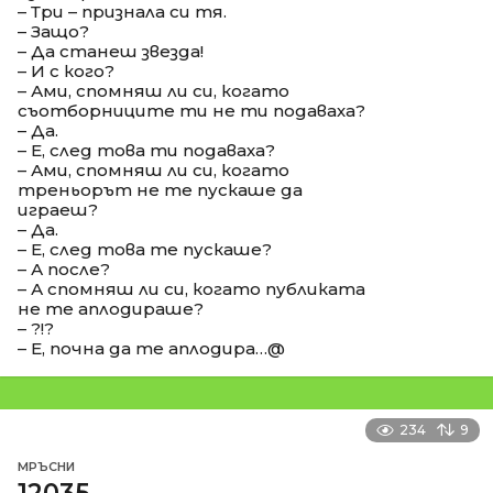
– Три – признала си тя.
– Защо?
– Да станеш звезда!
– И с кого?
– Ами, спомняш ли си, когато
съотборниците ти не ти подаваха?
– Да.
– Е, след това ти подаваха?
– Ами, спомняш ли си, когато
треньорът не те пускаше да
играеш?
– Да.
– Е, след това те пускаше?
– А после?
– А спомняш ли си, когато публиката
не те аплодираше?
– ?!?
– Е, почна да те аплодира…@
234
9
МРЪСНИ
12035