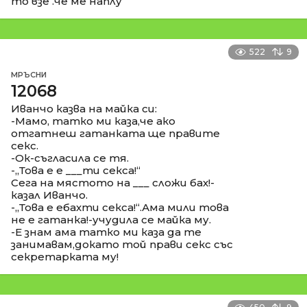
то взе .че ме наплу
522
9
МРЪСНИ
12068
Иванчо казва на майка си:
-Мамо, татко ми каза,че ако
отгатнеш гатанката ще правите
секс.
-Ок-съгласила се тя.
-,,Това е е ___ти секса!“
Сега на мястото на ___ сложи бах!-
казал Иванчо.
-,,Това е ебахти секса!“.Ама мили това
не е гатанка!-учудила се майка му.
-Е знам ама татко ми каза да те
занимавам,докато той прави секс със
секретарката му!