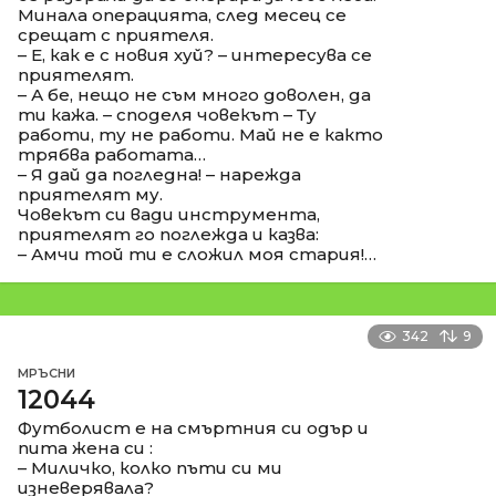
Минала операцията, след месец се
срещат с приятеля.
– Е, как е с новия хуй? – интересува се
приятелят.
– А бе, нещо не съм много доволен, да
ти кажа. – споделя човекът – Ту
работи, ту не работи. Май не е както
трябва работата…
– Я дай да погледна! – нарежда
приятелят му.
Човекът си вади инструмента,
приятелят го поглежда и казва:
– Амчи той ти е сложил моя стария!…
342
9
МРЪСНИ
12044
Футболист е на смъртния си одър и
пита жена си :
– Миличко, колко пъти си ми
изневерявала?