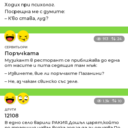
Ходих при психолог.
Посрещна ме с думите:
– К’во става, луд?
913
24
СЕРВИТЬОРИ
Поръчката
Музикант в ресторант се приближава до една
от масите и пита седящия там мъж:
– Извинете, вие ли поръчахте Паганини?
– Не, аз чакам свинско със зеле.
1.3k
10
ДРУГИ
12108
В едно село варили РАКИЯ.Дошъл царят,който
по традиция идвал всяка год.за да ги опитва.По