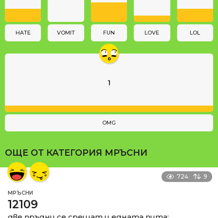
i
o
n
HATE
VOMIT
FUN
LOVE
LOL
1
OMG
ОЩЕ ОТ КАТЕГОРИЯ
МРЪСНИ
724
9
МРЪСНИ
12109
две пръдни се срещат и едната пита: