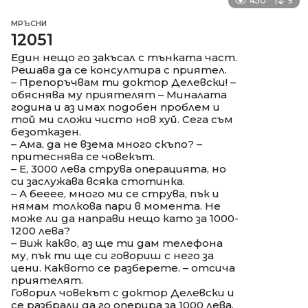
450
9
МРЪСНИ
12051
Един нещо го закъсал с тънката част.
Решава да се консултира с приятел.
– Препоръчвам ти доктор Делевски! –
обяснява му приятелят – Миналата
година и аз имах подобен проблем и
той ми сложи чисто нов хуй. Сега съм
безотказен.
– Ама, да не взема много скъпо? –
притеснява се човекът.
– Е, 3000 лева струва операцията, но
си заслужава всяка стотинка.
– А бееее, много ми се струва, пък и
нямам толкова пари в момента. Не
може ли да направи нещо като за 1000-
1200 лева?
– Виж какво, аз ще ти дам телефона
му, пък ти ще си говориш с него за
цени. Каквото се разберете. – отсича
приятелят.
Говорил човекът с доктор Делевски и
се разбрали да го оперира за 1000 лева.