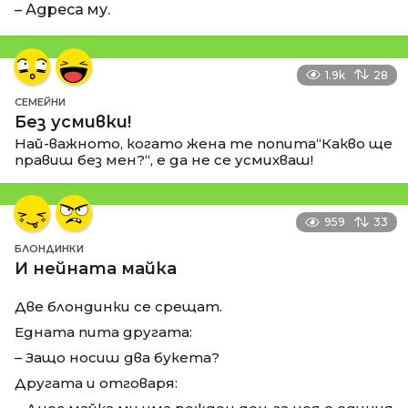
– Адреса му.
1.9k
28
СЕМЕЙНИ
Без усмивки!
Най-важното, когато жена те попита“Какво ще
правиш без мен?“, е да не се усмихваш!
959
33
БЛОНДИНКИ
И нейната майка
Две блондинки се срещат.
Едната пита другата:
– Защо носиш два букета?
Другата и отговаря: