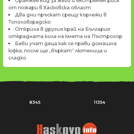
Оранжев код за жеги и екстремен риск
от пожари в Хасковска област
Два дни пръскат срещу кърлежи в
Тополовградско
Откриха в другия край на България
открадната кола на кмета на Пъстрогор
Баби учат деца как се прави домашна
юфка, после ще „бъркат“ лютеница и
сладко
8345
11354