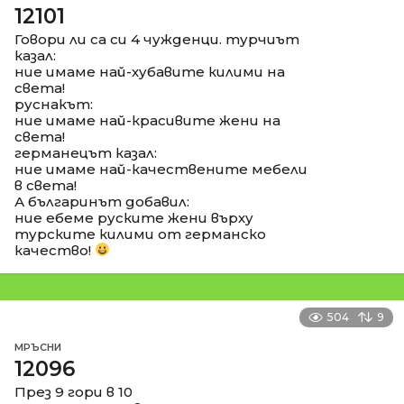
12101
Говори ли са си 4 чужденци. турчиът
казал:
ние имаме най-хубавите килими на
света!
руснакът:
ние имаме най-красивите жени на
света!
германецът казал:
ние имаме най-качествените мебели
в света!
А българинът добавил:
ние ебеме руските жени върху
турските килими от германско
качество!
504
9
МРЪСНИ
12096
През 9 гори в 10