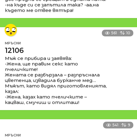
-на къде си се запътила така? -аа,на
където ме отвее вятъра!
561
10
МРЪСНИ
12106
Мъж се прибира и заявява:
-Жена, ще правим секс като
пчеличките!
Жената се разбързала – разпръснала
цветенца, извадила бурканче мед…
Мъжът, като видял приготовленията,
казал:
-Жена, казах като пчеличките –
кацваш, смучиш и отлиташ!
541
9
МРЪСНИ