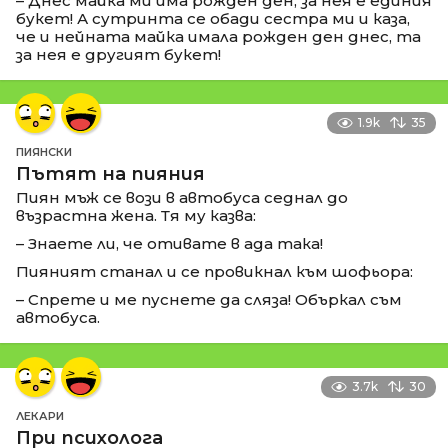
– Днес майка ми има рожден ден, за нея е единия
букет! А сутринта се обади сестра ми и каза,
че и нейната майка имала рожден ден днес, та
за нея е другият букет!
1.9k
35
ПИЯНСКИ
Пътят на пияния
Пиян мъж се вози в автобуса седнал до
възрастна жена. Тя му казва:
– Знаете ли, че отивате в ада така!
Пияният станал и се провикнал към шофьора:
– Спрете и ме пуснете да сляза! Объркал съм
автобуса.
3.7k
30
ЛЕКАРИ
При психолога