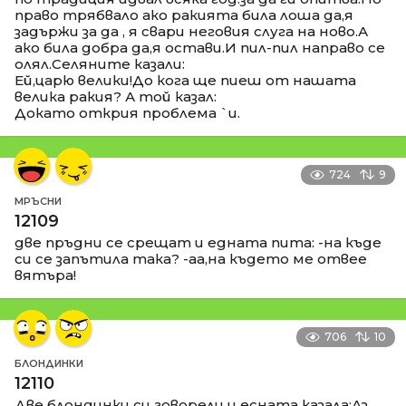
право трябвало ако ракията била лоша да,я
задържи за да , я свари неговия слуга на ново.А
ако била добра да,я остави.И пил-пил направо се
олял.Селяните казали:
Ей,царю велики!До кога ще пиеш от нашата
велика ракия? А той казал:
Докато открия проблема `и.
724
9
МРЪСНИ
12109
две пръдни се срещат и едната пита: -на къде
си се запътила така? -аа,на където ме отвее
вятъра!
706
10
БЛОНДИНКИ
12110
Две блондинки си говорели и есната казала:Аз