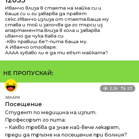
Иванчо влиза в стаята на майка си и
баща си и ги заварва да правят
секс.Иванчо излиза от стаята.Баща му
става и той и започва да го търси из
апартамента.Влиза в хола и заварва
иванчо да чука баба си.
-Кво правиш бе?-пита баща му.
А Иванчо отговаря:
АААА хубаво ли е да ти ебът майката?
НЕ ПРОПУСКАЙ:
2.2k
23
ЛЕКАРИ
Посещение
Студент по медицина на изпит.
Професорът го пита:
– Какво трябва да знае най-вече лекарят,
преди да тръгне на посещение при болния?