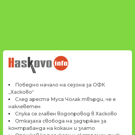
НОВИНИТЕ НА
HASKOVO.INFO
Победно начало на сезона за ОФК
„Хасково“
След ареста Муса Чолак твърди, че е
наклеветен
Спука се главен водопровод в Хасково
Отказаха свобода на задържан за
контрабанда на кокаин и злато