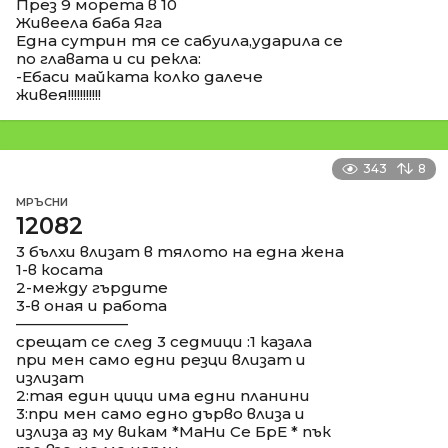
През 9 морета в 10
Живеела баба Яга
Една сутрин тя се сабуила,ударила се
по главата и си рекла:
-Ебаси майката колко далече
живея!!!!!!!!!!!
343
8
МРЪСНИ
12082
3 бълхи влизат в тялото на една жена
1-в косата
2-между гърдите
3-в оная и работа
––––––––––––––
срещат се след 3 седмици :1 казала
при мен само едни резци влизат и
излизат
2:тая един цици има едни планини
3:при мен само едно дърво влиза и
излиза аз му викам *МаНи Се БрЕ * пък