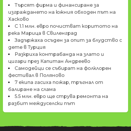
Търсят фирма и финансиране за
изграждането на южния обходен път на
Хасково
С 1.1 млн. евро почистват коритото на
река Марица в Свиленград
Задържаха осъден за опит за блудство с
дете в Турция
Разкриха контрабанда на злато и
цигари през Капитан Андреево
Самодейци се събират на фолклорен
фестивал в Поляново
7 екипа гасиха пожар, тръгнал от
балиране на слама
5.5 млн. евро ще струва ремонта на
разбит междуселски път