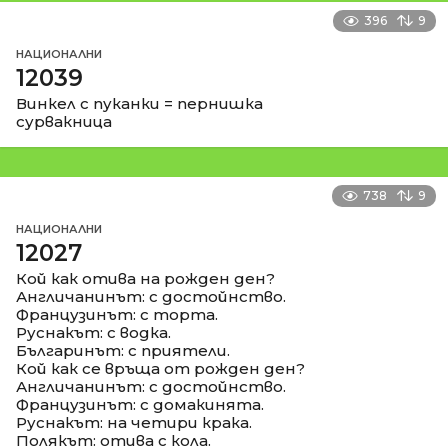
396
9
НАЦИОНАЛНИ
12039
Винкел с пуканки = пернишка
сурвакница
738
9
НАЦИОНАЛНИ
12027
Кой как отива на рожден ден?
Англичанинът: с достойнство.
Французинът: с торта.
Руснакът: с водка.
Българинът: с приятели.
Кой как се връща от рожден ден?
Англичанинът: с достойнство.
Французинът: с домакинята.
Руснакът: на четири крака.
Полякът: отива с кола.