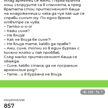
Млад арменец се жени. Първа брачна
нощ, съпрузите са в спалнята, а пред
вратата стои притесненият баща
на младоженеца и чака да чуе как ще се
справи синът му. По едно време
отвътре се чува:
– Татко-о-о-о!
– Кажи сине?
– Не влиза!
– Как не влиза бе сине?!
– Не влиза тате, какво да правя?
– Ами, сине, топни го в един буркан с
кисело мляко и пак пробвай.
След малко притесненият баща се
обажда:
– Сине, какво стана, да не посрамим
арменския род?
– Тате… и в буркана не влиза.
286
7
НАЦИОНАЛНИ
857