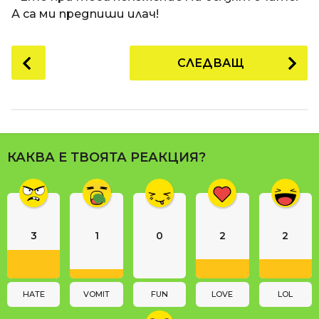
А са ми предпиши илач!
P
СЛЕДВАЩ
o
s
t
P
a
КАКВА Е ТВОЯТА РЕАКЦИЯ?
g
i
n
a
3
1
0
2
2
t
i
o
n
HATE
VOMIT
FUN
LOVE
LOL