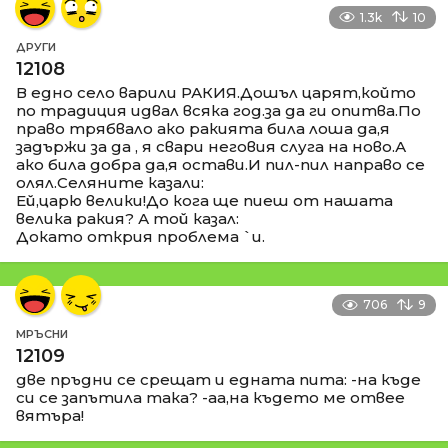
1.3k
10
ДРУГИ
12108
В едно село варили РАКИЯ.Дошъл царят,който
по традиция идвал всяка год.за да ги опитва.По
право трябвало ако ракията била лоша да,я
задържи за да , я свари неговия слуга на ново.А
ако била добра да,я остави.И пил-пил направо се
олял.Селяните казали:
Ей,царю велики!До кога ще пиеш от нашата
велика ракия? А той казал:
Докато открия проблема `и.
706
9
МРЪСНИ
12109
две пръдни се срещат и едната пита: -на къде
си се запътила така? -аа,на където ме отвее
вятъра!