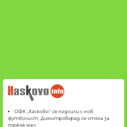
НОВИНИТЕ НА
HASKOVO.INFO
ОФК „Хасково“ се подсили с нов
футболист, Димитровград се стяга за
тежък мач