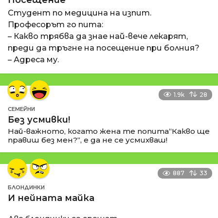
Посещение
Студент по медицина на изпит.
Професорът го пита:
– Какво трябва да знае най-вече лекарят,
преди да тръгне на посещение при болния?
– Адреса му.
1.9k
28
СЕМЕЙНИ
Без усмивки!
Най-важното, когато жена те попита“Какво ще
правиш без мен?“, е да не се усмихваш!
887
33
БЛОНДИНКИ
И нейната майка