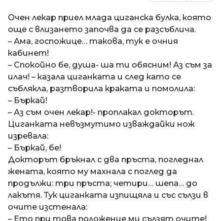
Очен лекар приел млада циганска булка, която
още с влизането започва да се разсъблича.
– Ама, госпожице… такова, тук е очния
кабинет!
– Спокойно бе, душа- ша ти обясним! Аз съм за
илач! – казала циганката и след като се
съблякла, разтворила краката и помолила:
– Бъркай!
– Аз съм очен лекар!- проплакал докторът.
Циганката невъзмутимо изваждайки нож
изревала:
– Бъркай, бе!
Докторът бръкнал с два пръста, погледнал
жената, която му махнала с поглед да
продължи: три пръста; четири… шепа… до
лакътя. Тук циганката изпищяла и със сълзи в
очите изстенала:
– Ето при това положение ми сълзят очите!