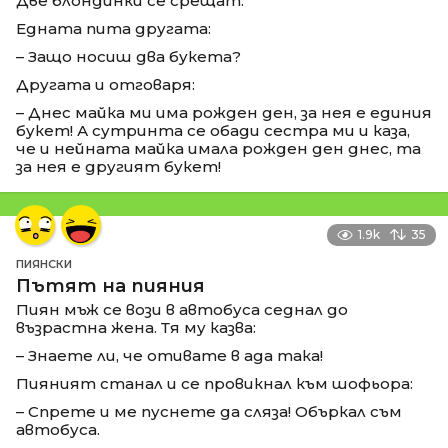
Две блондинки се срещат.
Едната пита другата:
– Защо носиш два букета?
Другата и отговаря:
– Днес майка ми има рожден ден, за нея е единия
букет! А сутринта се обади сестра ми и каза,
че и нейната майка имала рожден ден днес, та
за нея е другият букет!
1.9k
35
ПИЯНСКИ
Пътят на пияния
Пиян мъж се вози в автобуса седнал до
възрастна жена. Тя му казва:
– Знаете ли, че отивате в ада така!
Пияният станал и се провикнал към шофьора:
– Спрете и ме пуснете да сляза! Объркал съм
автобуса.