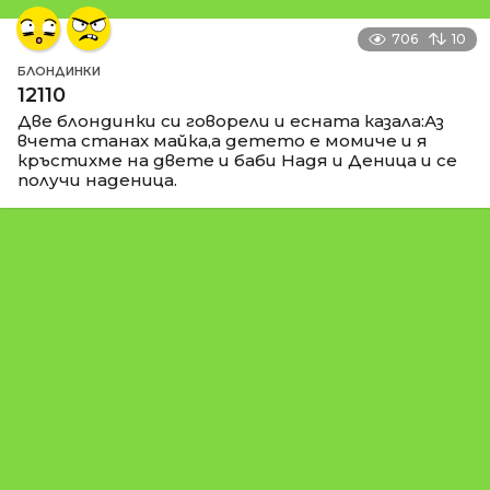
706
10
БЛОНДИНКИ
12110
Две блондинки си говорели и есната казала:Аз
вчета станах майка,а детето е момиче и я
кръстихме на двете и баби Надя и Деница и се
получи наденица.