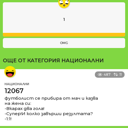
1
OMG
ОЩЕ ОТ КАТЕГОРИЯ
НАЦИОНАЛНИ
487
11
НАЦИОНАЛНИ
12067
футболист се прибира от мач и казва
на жена си:
-Вкарах два гола!
-Супер!И колко завърши резултата?
-1:1!