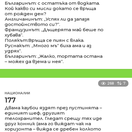
Българинът: с остатъка от водката.
Кой какво си мисли докато се връща
от рожден ден?
Англичанинът: „Успях ли да запазя
достойнството си?“.
Французинът: „Дъщерята май беше по
хубава“.
Полякът:Връща се пиян с влака.
Руснакът: „Много мъ“ биха ама и аз
удрях“.
Българинът: „Жалко, тортата остана
– можех да взема и нея“.
268
7
НАЦИОНАЛНИ
177
Двама каубои яздят през пустинята –
единият шеф, другият
телохранител. Гледат срещу тях иде
друг конник (ама го виждат чак на
хоризонта – вижда се дребен колкото