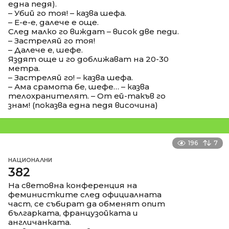
една педя).
– Убий го тоя! – казва шефа.
– Е-е-е, далече е още.
След малко го виждат – висок две педи.
– Застреляй го тоя!
– Далече е, шефе.
Яздят още и го доближават на 20-30
метра.
– Застреляй го! – казва шефа.
– Ама срамота бе, шефе… – казва
телохранителят. – От ей-такъв го
знам! (показва една педя височина)
196
7
НАЦИОНАЛНИ
382
На световна конференция на
феминистките след официалната
част, се събират да обменят опит
българката, французойката и
англичанката.