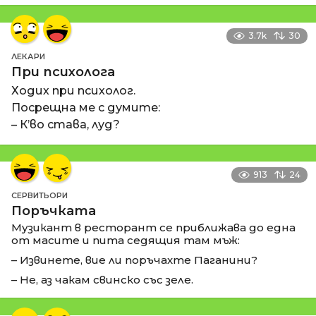
3.7k
30
ЛЕКАРИ
При психолога
Ходих при психолог.
Посрещна ме с думите:
– К’во става, луд?
913
24
СЕРВИТЬОРИ
Поръчката
Музикант в ресторант се приближава до една
от масите и пита седящия там мъж:
– Извинете, вие ли поръчахте Паганини?
– Не, аз чакам свинско със зеле.