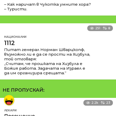
– Как наричат в Чукотка умните хора?
– Туристи.
251
8
НАЦИОНАЛНИ
1112
Питат генерал Норман Шварцкопф,
възможно ли е да се прости на Хизбула,
той отговаря:
„Считам, че прошката на Хизбула е
Божия работа. Задачата на Израел е
да им организира срещата.“
НЕ ПРОПУСКАЙ:
2.2k
23
ЛЕКАРИ