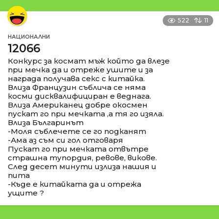
522
11
НАЦИОНАЛНИ
12066
Конкурс за космат мъж който да влезе
при мечка да и отреже ушите и за
награда получава секс с китайка.
Влиза Французин съблича се няма
косми дисквалифициран е веднага.
Влиза Американец добре окосмен
пускат го при мечката ,а тя го изяла.
Влиза Българинът
-Моля съблечете се го подканят
-Ама аз съм си гол отговаря
Пускат го при мечката отвътре
страшна тупордия, ревове, викове.
След десет минути излиза нашия и
пита
-Къде е китайката да и отрежа
ущите ?