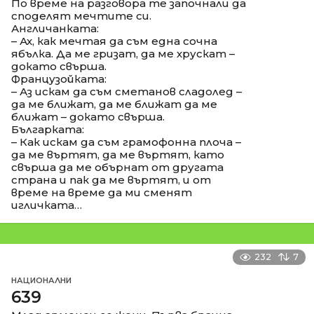
По време на разговора те започнали да
споделят мечтите си.
Англичанката:
– Ах, как мечтая да съм една сочна
ябълка. Да ме гризат, да ме хрускат –
докато свърша.
Французойката:
– Аз искам да съм сметанов сладолед –
да ме ближат, да ме ближат да ме
ближат – докато свърша.
Българката:
– Как искам да съм грамофонна плоча –
да ме въртят, да ме въртят, като
свърша да ме обърнат от другата
страна и пак да ме въртят, и от
време на време да ми сменят
игличката…
232
7
НАЦИОНАЛНИ
639