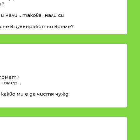
н?
и нали… такова.. нали си
пусне в извънработно време?
втомат?
я номер…
а какво ми е да чистя чужд