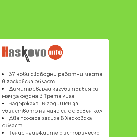
НОВИНИТЕ НА
HASKOVO.INFO
37 нови свободни работни места
в Хасковска област
Димитровград загуби първия си
мач за сезона в Трета лига
Задържаха 18-годишен за
убийството на чичо си с дървен кол
Два пожара гасиха в Хасковска
област
Тенис надеждите с историческо