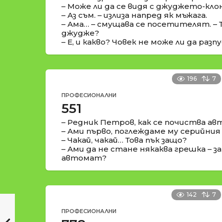
– Може ли да се видя с джуджето-кло
– Аз съм. – излиза напред як мъжага.
– Ама… – смущава се посетителят. – Т
джудже?
– Е, и какво? Човек не може ли да раз
196
7
ПРОФЕСИОНАЛНИ
551
– Редник Петров, как се почиства а
– Ами първо, поглеждаме му серийни
– Чакай, чакай… Това пък защо?
– Ами да не стане някаква грешка – з
автомат?
142
7
ПРОФЕСИОНАЛНИ