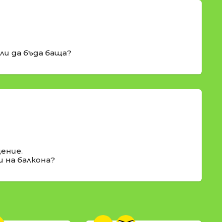
ли да бъда баща?
щение.
и на балкона?