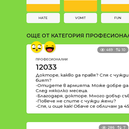
a
и
t
i
HATE
VOMIT
FUN
o
ОЩЕ ОТ КАТЕГОРИЯ
ПРОФЕСИОНА
n
469
10
ПРОФЕСИОНАЛНИ
12033
Докторе, какво да правя? Спя с чужд
бият?
-Отидете в армията. Може добре да 
След няколко месеца.
-Благодаря, докторе. Много добър съ
-Повече не спите с чужди жени?
-Спя, и още как! Обаче се обличам за 4
286
7