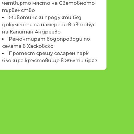
четвърто място на Световното
първенство
Животински продукти без
документи са намерени в автобус
на Капитан Андреево
Ремонтират водопроводи по
селата в Хасковско
Протест срещу соларен парк
блокира кръстовище в Жълти бряг