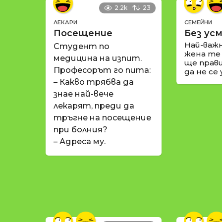
2.2k
23
ЛЕКАРИ
СЕМЕЙНИ
Посещение
Без усм
Най-важ
Студент по
жена те
медицина на изпит.
ще прави
Професорът го пита:
да не се
– Какво трябва да
знае най-вече
лекарят, преди да
тръгне на посещение
при болния?
– Адреса му.