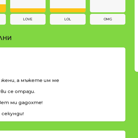
LOVE
LOL
OMG
ЛНИ
и жени, а мъжете им ме
ви се отрази.
вет ми дадохте!
5 секунди!