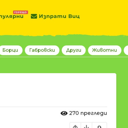
ГОРЕЩО
пулярни
Изпрати Виц
Борци
Габровски
Други
Животни
270
прегледи