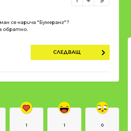
9
оман се нарича "Бумеранг"?
а обратно.
СЛЕДВАЩ
1
1
0