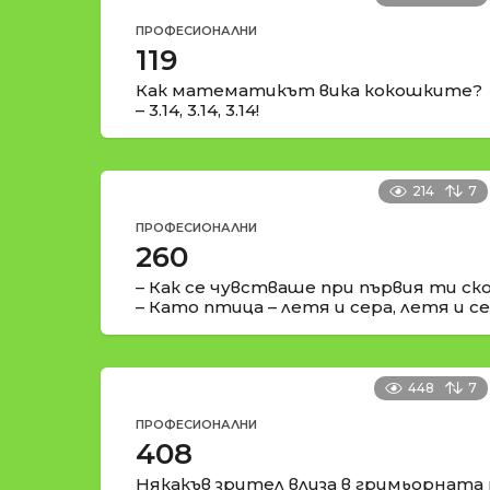
ПРОФЕСИОНАЛНИ
119
Как математикът вика кокошките?
– 3.14, 3.14, 3.14!
214
7
ПРОФЕСИОНАЛНИ
260
– Как се чувстваше при първия ти ск
– Като птица – летя и сера, летя и с
448
7
ПРОФЕСИОНАЛНИ
408
Някакъв зрител влиза в гримьорната 