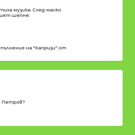
тиха музика. След малко
щият шепне:
пълнение на "Капризи" от
л Петров?