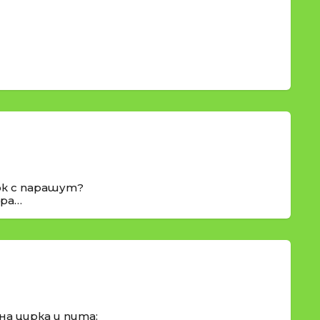
ок с парашут?
ера…
на цирка и пита: