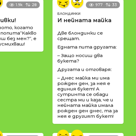
1.9k
28
977
33
БЛОНДИНКИ
ивки!
И нейната майка
ното, когато
 попита“Какво
Две блондинки се
ш без мен?“, е
срещат.
 усмихваш!
Едната пита другата:
– Защо носиш два
букета?
Другата и отговаря:
– Днес майка ми има
рожден ден, за нея е
единия букет! А
сутринта се обади
сестра ми и каза, че и
нейната майка имала
рожден ден днес, та за
нея е другият букет!