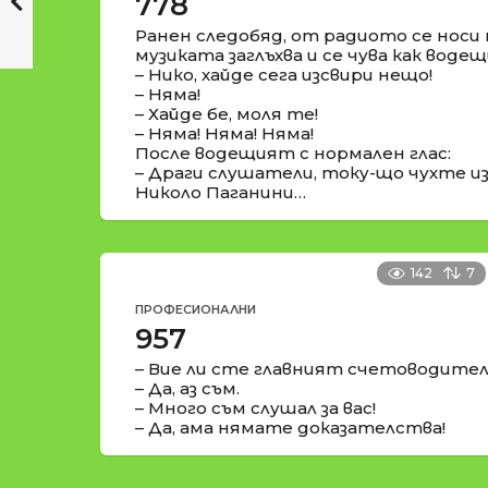
778
Ранен следобяд, от радиото се носи 
музиката заглъхва и се чува как воде
– Нико, хайде сега изсвири нещо!
– Няма!
– Хайде бе, моля те!
– Няма! Няма! Няма!
После водещият с нормален глас:
– Драги слушатели, току-що чухте из
Николо Паганини…
142
7
ПРОФЕСИОНАЛНИ
957
– Вие ли сте главният счетоводите
– Да, аз съм.
– Много съм слушал за вас!
– Да, ама нямате доказателства!