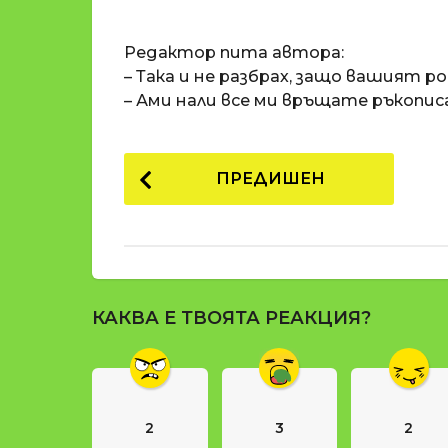
o
и
m
п
Редактор пита автора:
a
р
t
– Така и не разбрах, защо вашият р
i
е
– Ами нали все ми връщате ръкопис
д
и
P
1
ПРЕДИШЕН
8
o
г
s
о
t
д
и
P
н
КАКВА Е ТВОЯТА РЕАКЦИЯ?
a
и
g
п
р
i
е
n
д
2
3
2