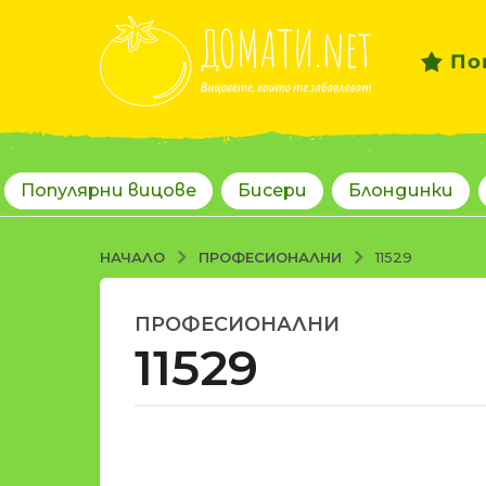
По
Популярни вицове
Бисери
Блондинки
ПРОФЕСИОНАЛНИ
НАЧАЛО
11529
ПРОФЕСИОНАЛНИ
1
11529
8
г
о
д
о
и
т
н
d