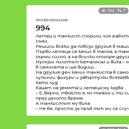
394
7
ПРОФЕСИОНАЛНИ
994
Летец и танкист спорили чия работа 
смел.
Решили всеки да повози другия в маш
Първо летеца се качил в танка, а та
гърми силно, а на всичко отгоре друс
Излязъл пилотът каталясал и вика – м
в самолета и ще видиш…
На другия ден качил танкиста в само
лупинги, фигури и завъртулки всякакв
като луд.
Кацат на земята и летеца му казва:
– Е, вярно, твойто е по-тежко и ти 
през цялото време.
А танкистът му вика:
– Не бе, просто за пръв път ми се случ