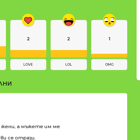
2
2
1
LOVE
LOL
OMG
ЛНИ
и жени, а мъжете им ме
ви се отрази.