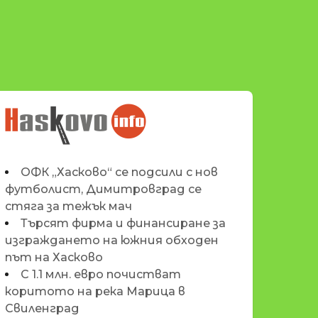
НОВИНИТЕ НА
HASKOVO.INFO
ОФК „Хасково“ се подсили с нов
футболист, Димитровград се
стяга за тежък мач
Търсят фирма и финансиране за
изграждането на южния обходен
път на Хасково
С 1.1 млн. евро почистват
коритото на река Марица в
Свиленград