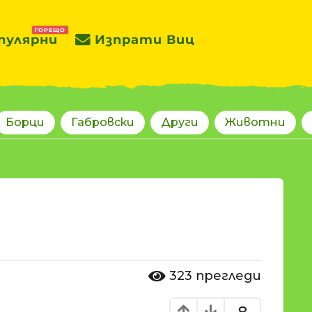
ГОРЕЩО
пулярни
Изпрати Виц
Борци
Габровски
Други
Животни
323
прегледи