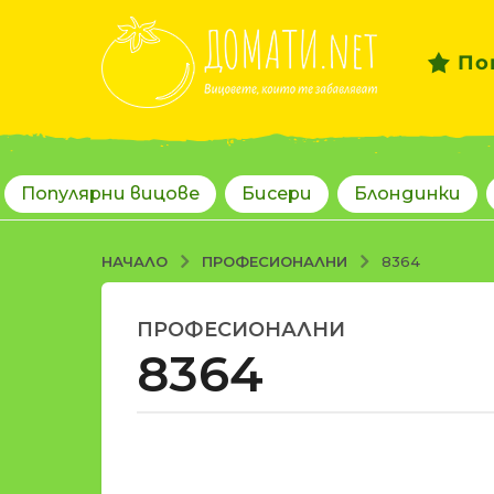
По
Популярни вицове
Бисери
Блондинки
ПРОФЕСИОНАЛНИ
НАЧАЛО
8364
ПРОФЕСИОНАЛНИ
1
8364
8
г
о
д
о
и
т
н
d