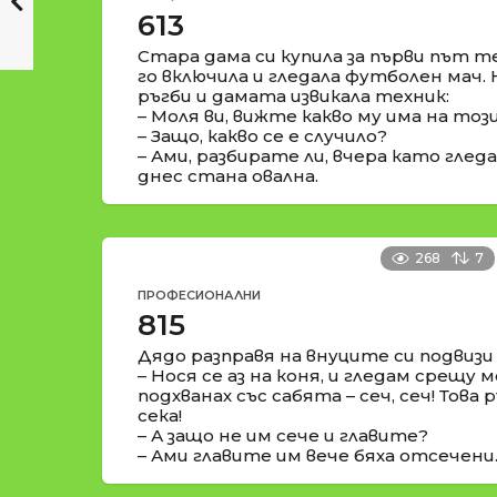
613
Стара дама си купила за първи път 
го включила и гледала футболен мач. 
ръгби и дамата извикала техник:
– Моля ви, вижте какво му има на тоз
– Защо, какво се е случило?
– Ами, разбирате ли, вчера като глед
днес стана овална.
268
7
ПРОФЕСИОНАЛНИ
815
Дядо разправя на внуците си подвизи
– Нося се аз на коня, и гледам срещу м
подхванах със сабята – сеч, сеч! Това 
сека!
– А защо не им сече и главите?
– Ами главите им вече бяха отсечени