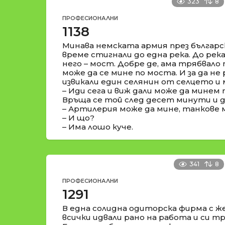
323
8
ПРОФЕСИОНАЛНИ
1138
Минава немската армия през българс
време стигнали до една река. До река
него – мост. Добре де, ама трябвало
може да се мине по моста. И за да не 
извикали един селянин от селцето и м
– Иди сега и виж дали може да минем 
Връща се той след десет минути и д
– Артилерия може да мине, танкове м
– И що?
– Има лошо куче.
341
8
ПРОФЕСИОНАЛНИ
1291
В една солидна одиторска фирма с же
всички идвали рано на работа и си т