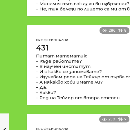
– Миналия път пак аз ли ви избръснах?
– Не, тия белези по лицето са ми от 
286
8
ПРОФЕСИОНАЛНИ
431
Питат математик:
– Къде работите?
– В научен институт.
– И с какво се занимавате?
– Изучавам реда на Тейлър от първа с
– А някакво хоби имате ли?
– Да.
– Какво?
– Ред на Тейлър от втора степен.
250
7
ПРОФЕСИОНАЛНИ