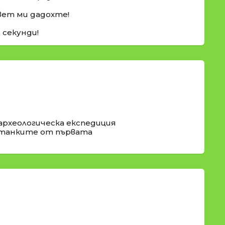
вет ми дадохте!
5 секунди!
археологическа експедиция
станките от първата