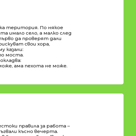
ка територия. По някое
та имало село, а малко след
 първо да проверят дали
рискуват свои хора,
у казали:
по моста.
окладва:
оже, ама пехота не може.
стоки правила за работа –
ръгвали късно вечерта.