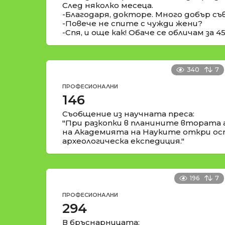
След няколко месеца.
-Благодаря, докторе. Много добър съ
-Повече не спите с чужди жени?
-Спя, и още как! Обаче се обличам за 4
340
7
ПРОФЕСИОНАЛНИ
146
Съобщение из научната преса:
"При разкопки в планините втората 
на Академията на Науките откри о
археологическа експедиция."
196
7
ПРОФЕСИОНАЛНИ
294
В бръснарницата: