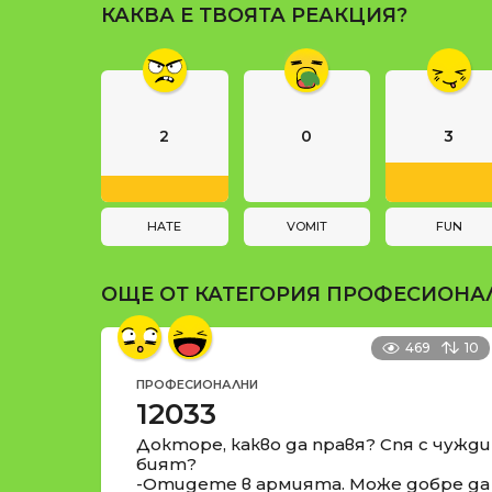
и
КАКВА Е ТВОЯТА РЕАКЦИЯ?
a
g
i
n
2
0
3
a
t
i
HATE
VOMIT
FUN
o
ОЩЕ ОТ КАТЕГОРИЯ
ПРОФЕСИОНА
n
469
10
ПРОФЕСИОНАЛНИ
12033
Докторе, какво да правя? Спя с чужд
бият?
-Отидете в армията. Може добре да 