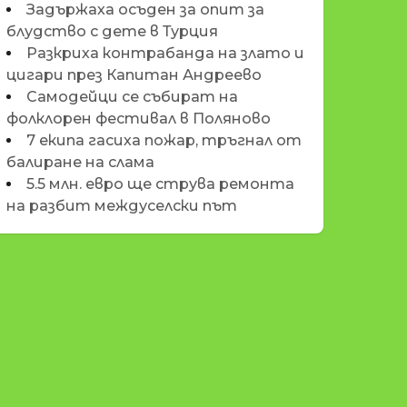
Задържаха осъден за опит за
блудство с дете в Турция
Разкриха контрабанда на злато и
цигари през Капитан Андреево
Самодейци се събират на
фолклорен фестивал в Поляново
7 екипа гасиха пожар, тръгнал от
балиране на слама
5.5 млн. евро ще струва ремонта
на разбит междуселски път