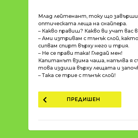
o
и
m
п
Млад лейтенант, току що завърши
a
р
t
оптическата леща на снайпера.
i
е
– Какво правиш? Какво ви учат вас 
д
– Ами изтривам с тънък слой, какт
и
сипвам спирт върху него и трия.
1
– Не се прави така! Гледай мен!
8
Капитанът взима чаша, напълва я със
г
това издиша върху лещата и започв
о
– Така се трие с тънък слой!
д
и
P
н
ПРЕДИШЕН
и
o
п
s
р
t
е
д
P