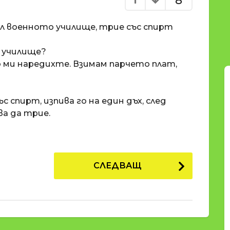
8
л военното училище, трие със спирт
в училище?
о ми наредихте. Взимам парчето плат,
 спирт, изпива го на един дъх, след
а да трие.
СЛЕДВАЩ