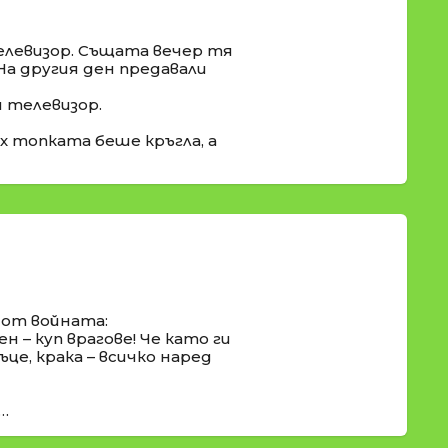
телевизор. Същата вечер тя
На другия ден предавали
и телевизор.
ах топката беше кръгла, а
 от войната:
ен – куп врагове! Че като ги
ръце, крака – всичко наред
…