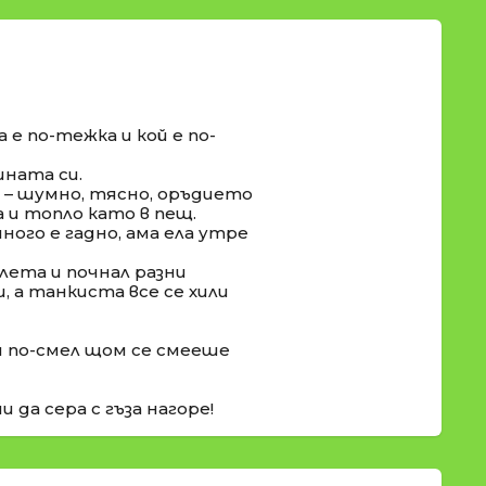
е по-тежка и кой е по-
ината си.
м – шумно, тясно, оръдието
а и топло като в пещ.
ного е гадно, ама ела утре
лета и почнал разни
и, а танкиста все се хили
си по-смел щом се смееше
и да сера с гъза нагоре!