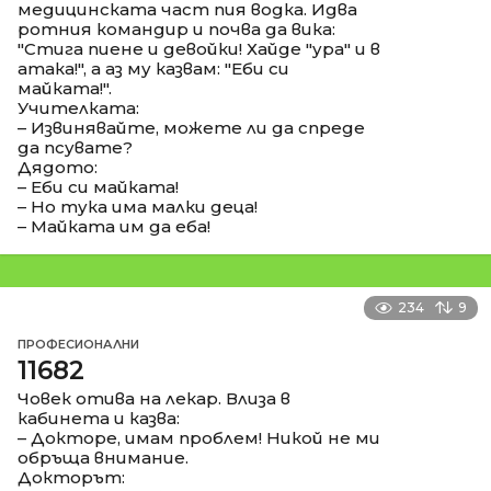
медицинската част пия водка. Идва
ротния командир и почва да вика:
"Стига пиене и девойки! Хайде "ура" и в
атака!", а аз му казвам: "Еби си
майката!".
Учителката:
– Извинявайте, можете ли да спреде
да псувате?
Дядото:
– Еби си майката!
– Но тука има малки деца!
– Майката им да еба!
234
9
ПРОФЕСИОНАЛНИ
11682
Човек отива на лекар. Влиза в
кабинета и казва:
– Докторе, имам проблем! Никой не ми
обръща внимание.
Докторът: