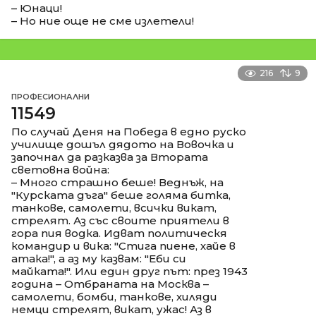
– Юнаци!
– Но ние още не сме излетели!
216
9
ПРОФЕСИОНАЛНИ
11549
По случай Деня на Победа в едно руско
училище дошъл дядото на Вовочка и
започнал да разказва за Втората
световна война:
– Много страшно беше! Веднъж, на
"Курската дъга" беше голяма битка,
танкове, самолети, всички викат,
стрелят. Аз със своите приятели в
гора пия водка. Идват политическя
командир и вика: "Стига пиене, хайе в
атака!", а аз му казвам: "Еби си
майката!". Или един друг път: през 1943
година – Отбраната на Москва –
самолети, бомби, танкове, хиляди
немци стрелят, викат, ужас! Аз в