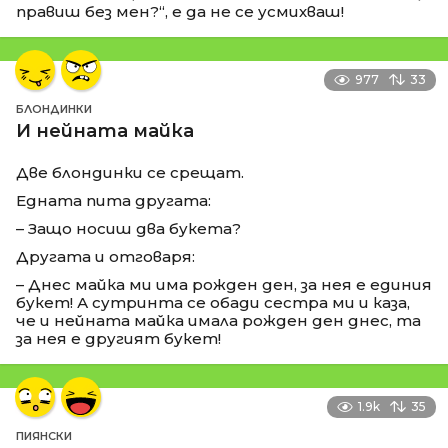
правиш без мен?“, е да не се усмихваш!
977
33
БЛОНДИНКИ
И нейната майка
Две блондинки се срещат.
Едната пита другата:
– Защо носиш два букета?
Другата и отговаря:
– Днес майка ми има рожден ден, за нея е единия
букет! А сутринта се обади сестра ми и каза,
че и нейната майка имала рожден ден днес, та
за нея е другият букет!
1.9k
35
ПИЯНСКИ