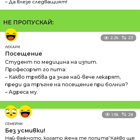
– Да влезе следващият!
НЕ ПРОПУСКАЙ:
2.2k
23
ЛЕКАРИ
Посещение
Студент по медицина на изпит.
Професорът го пита:
– Какво трябва да знае най-вече лекарят,
преди да тръгне на посещение при болния?
– Адреса му.
1.9k
28
СЕМЕЙНИ
Без усмивки!
Най-важното, когато жена те попита“Какво ще