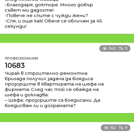
-Благодаря, докторе. Много добър
съвет ми дадохте!
-Повече не спите с чужди жени?
-Спя, и още как! Обаче се обличам за 45
секунди!
342
9
ПРОФЕСИОНАЛНИ
10683
Чирак в строително-ремонтна
бригада получил задача да боядиса
прозорците в квартирата на шефа на
фирмата. След час той се обажда на
шефа и докладва:
– Шефе, прозорците са боядисани. Да
боядисвам ли и дограмата?
162
9