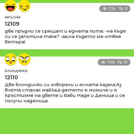
724
9
МРЪСНИ
12109
две пръдни се срещат и едната пита: -на къде
си се запътила така? -аа,на където ме отвее
вятъра!
706
10
БЛОНДИНКИ
12110
Две блондинки си говорели и есната казала:Аз
вчета станах майка,а детето е момиче и я
кръстихме на двете и баби Надя и Деница и се
получи наденица.