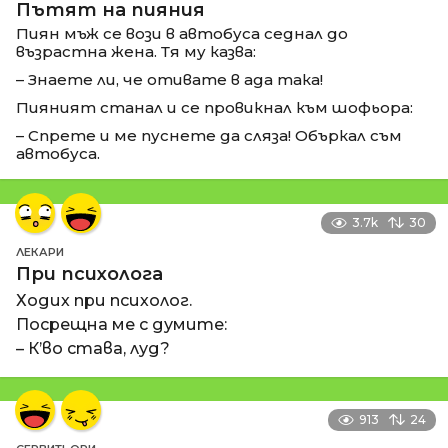
Пътят на пияния
Пиян мъж се вози в автобуса седнал до
възрастна жена. Тя му казва:
– Знаете ли, че отивате в ада така!
Пияният станал и се провикнал към шофьора:
– Спрете и ме пуснете да сляза! Объркал съм
автобуса.
3.7k
30
ЛЕКАРИ
При психолога
Ходих при психолог.
Посрещна ме с думите:
– К’во става, луд?
913
24