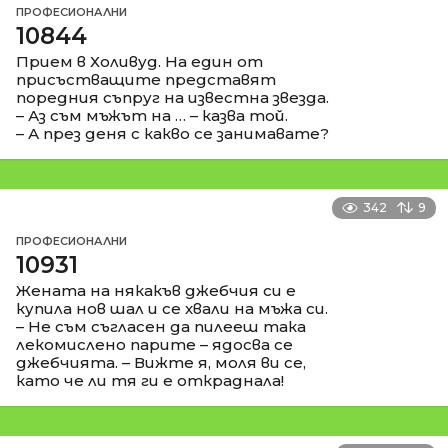
ПРОФЕСИОНАЛНИ
10844
Прием в Холивуд. На един от
присъстващите представят
поредния съпруг на известна звезда.
– Аз съм мъжът на … – казва той.
– А през деня с какво се занимавате?
342
9
ПРОФЕСИОНАЛНИ
10931
Жената на някакъв джебчия си е
купила нов шал и се хвали на мъжа си.
– Не съм съгласен да пилееш така
лекомислено парите – ядосва се
джебчията. – Вижте я, моля ви се,
като че ли тя ги е откраднала!