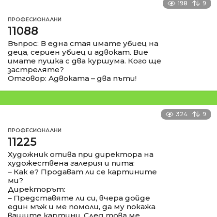
198
9
ПРОФЕСИОНАЛНИ
11088
Въпрос: В една стая имате убиец на
деца, сериен убиец и адвокат. Вие
имате пушка с два куршума. Кого ще
застреляте?
Отговор: Адвоката – два пъти!
324
9
ПРОФЕСИОНАЛНИ
11225
Художник отива при директора на
художествена галерия и пита:
– Как е? Продават ли се картините
ми?
Директорът:
– Представяте ли си, вчера дойде
един мъж и ме помоли, да му покажа
вашите картини. След това ме