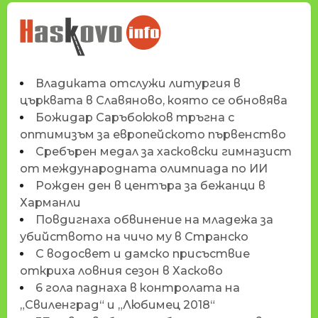
НОВИНИТЕ НА
HASKOVO.INFO
Владиката отслужи литургия в
църквата в Славяново, която се обновява
Божидар Саръбоюков тръгна с
оптимизъм за европейското първенство
Сребърен медал за хасковски гимназист
от международната олимпиада по ИИ
Рожден ден в центъра за бежанци в
Харманли
Повдигнаха обвинение на младежа за
убийството на чичо му в Странско
С водосвет и дамско присъствие
откриха ловния сезон в Хасково
6 гола паднаха в контролата на
„Свиленград“ и „Любимец 2018“