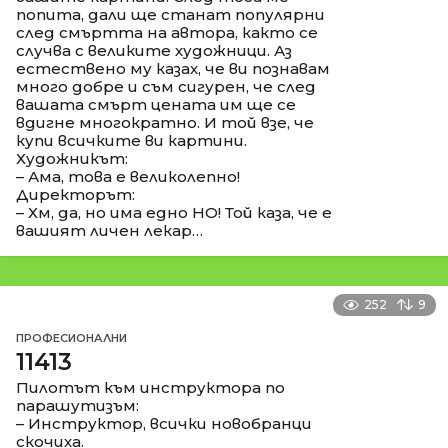
попита, дали ще станат популярни
след смъртта на автора, както се
случва с великите художници. Аз
естествено му казах, че ви познавам
много добре и съм сигурен, че след
вашата смърт цената им ще се
вдигне многократно. И той взе, че
купи всичките ви картини.
Художникът:
– Ама, това е великолепно!
Директорът:
– Хм, да, но има едно НО! Той каза, че е
вашият личен лекар…
252
9
ПРОФЕСИОНАЛНИ
11413
Пилотът към инструктора по
парашутизъм:
– Инструктор, всички новобранци
скочиха.