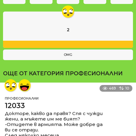
2
OMG
ОЩЕ ОТ КАТЕГОРИЯ
ПРОФЕСИОНАЛНИ
469
10
ПРОФЕСИОНАЛНИ
12033
Докторе, какво да правя? Спя с чужди
жени, а мъжете им ме бият?
-Отидете в армията. Може добре да
ви се отрази.
След няколко месеца.