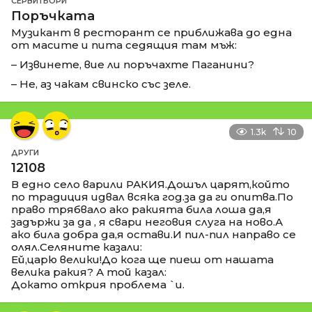
СЕРВИТЬОРИ
Поръчката
Музикант в ресторант се приближава до една
от масите и пита седящия там мъж:
– Извинете, вие ли поръчахте Паганини?
– Не, аз чакам свинско със зеле.
1.3k
10
ДРУГИ
12108
В едно село варили РАКИЯ.Дошъл царят,който
по традиция идвал всяка год.за да ги опитва.По
право трябвало ако ракията била лоша да,я
задържи за да , я свари неговия слуга на ново.А
ако била добра да,я остави.И пил-пил направо се
олял.Селяните казали:
Ей,царю велики!До кога ще пиеш от нашата
велика ракия? А той казал:
Докато открия проблема `и.