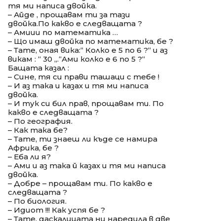
тя ми написа двойка.
– Айде , прощавам ти за тази
двойка.По какво е следващата ?
– Амиии по математика …
– Що имаш двойка по математика, бе ?
– Тате, оная вика:“ Колко е 5 по 6 ?“ и аз
викам : “ 30 „.“Ами колко е 6 по 5 ?“
Бащата казал :
– Сине, тя си прави ташаци с тебе !
– И аз така и казах и тя ми написа
двойка.
– И тук си бил прав, прощавам ти. По
какво е следващата ?
– По география.
– Как така бе?
– Тате, ти знаеш ли къде се намира
Африка, бе ?
– Еба ли я?
– Ами и аз така й казах и тя ми написа
двойка.
– Добре – прощавам ти. По какво е
следващата ?
– По биология.
– Идиот !!! Как успя бе ?
– Тате, даскалицата ни наредила в две