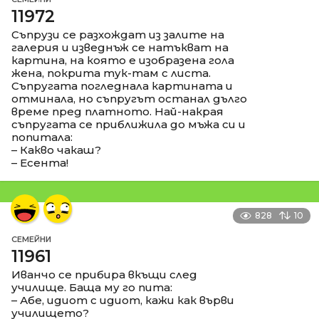
11972
Съпрузи се разхождат из залите на
галерия и изведнъж се натъкват на
картина, на която е изобразена гола
жена, покрита тук-там с листа.
Съпругата погледнала картината и
отминала, но съпругът останал дълго
време пред платното. Най-накрая
съпругата се приближила до мъжа си и
попитала:
– Какво чакаш?
– Есента!
828
10
СЕМЕЙНИ
11961
Иванчо се прибира вкъщи след
училище. Баща му го пита:
– Абе, идиот с идиот, кажи как върви
училището?