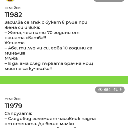
СЕМЕЙНИ
11982
Засилва се мъж с букет в ръце при
жена си и вика:
– Жена, честити 70 години от
нашата сватба!!!
Жената:
– Абе, ти луд ли си, едва 10 години са
минали!!!
Мъжа:
– Е да, ама след първата брачна нощ
моите са кучешки!!!
684
9
СЕМЕЙНИ
11979
Съпругата:
– Следобяд големият часовник падна
от стената. Да беше малко