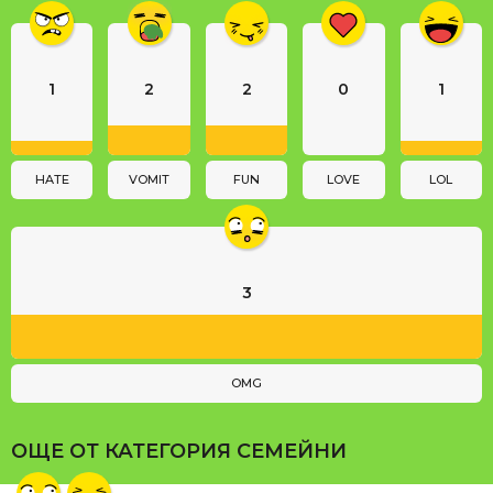
i
n
a
1
2
2
0
1
t
i
o
n
HATE
VOMIT
FUN
LOVE
LOL
3
OMG
ОЩЕ ОТ КАТЕГОРИЯ
СЕМЕЙНИ