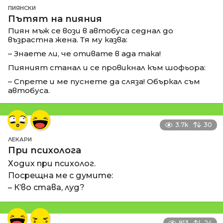
ПИЯНСКИ
Пътят на пияния
Пиян мъж се вози в автобуса седнал до
възрастна жена. Тя му казва:
– Знаете ли, че отивате в ада така!
Пияният станал и се провикнал към шофьора:
– Спрете и ме пуснете да сляза! Объркал съм
автобуса.
3.7k
30
ЛЕКАРИ
При психолога
Ходих при психолог.
Посрещна ме с думите:
– К’во става, луд?
913
24