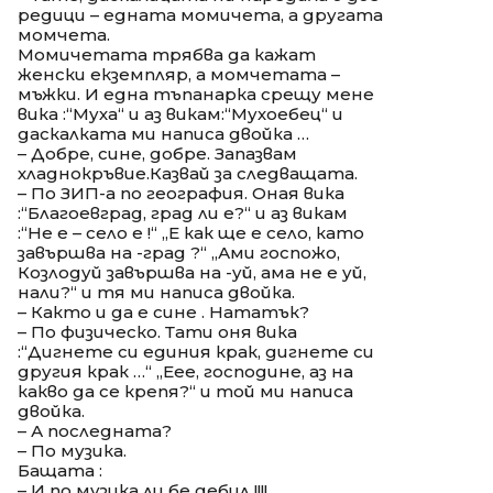
редици – едната момичета, а другата
момчета.
Момичетата трябва да кажат
женски екземпляр, а момчетата –
мъжки. И една тъпанарка срещу мене
вика :“Муха“ и аз викам:“Мухоебец“ и
даскалката ми написа двойка …
– Добре, сине, добре. Запазвам
хладнокръвие.Казвай за следващата.
– По ЗИП-а по география. Оная вика
:“Благоевград, град ли е?“ и аз викам
:“Не е – село е !“ „Е как ще е село, като
завършва на -град ?“ „Ами госпожо,
Козлодуй завършва на -уй, ама не е уй,
нали?“ и тя ми написа двойка.
– Както и да е сине . Нататък?
– По физическо. Тати оня вика
:“Дигнете си единия крак, дигнете си
другия крак …“ „Еее, господине, аз на
какво да се крепя?“ и той ми написа
двойка.
– А последната?
– По музика.
Бащата :
– И по музика ли бе дебил !!!!