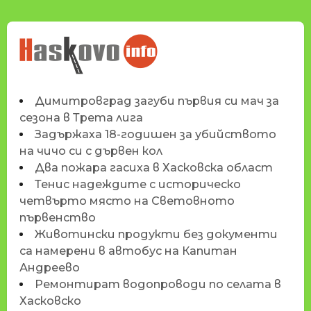
НОВИНИТЕ НА
HASKOVO.INFO
Димитровград загуби първия си мач за
сезона в Трета лига
Задържаха 18-годишен за убийството
на чичо си с дървен кол
Два пожара гасиха в Хасковска област
Тенис надеждите с историческо
четвърто място на Световното
първенство
Животински продукти без документи
са намерени в автобус на Капитан
Андреево
Ремонтират водопроводи по селата в
Хасковско