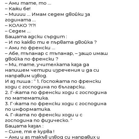
– Ами тате, то …
– Кажи бе!
– Мииии … Имам седем двойки за
годината …
– КОЛКО ?!?!
– Седем …
Бащата адски сърдит :
– И по какво ти е първата двойка ?
– Ами по френски …
– Абе, тъпанар с тъпанар, – защо имаш
двойка по френски ?
– Ми, тате, учителката каза да
напишем четири изречения и да си
направим извод.
И аз пиша : “ 1. Госпожата по френски
ходи с господина по български.
2. Г-жата по френски ходи с господина
по математика.
3. Г-жата по френски ходи с господина
по информатика.
4. Г-жата по френски ходи и с
господина по физическо. “
Бащата казал :
– Сине, тя е курва !
– Ами и аз такъв извод си направих и