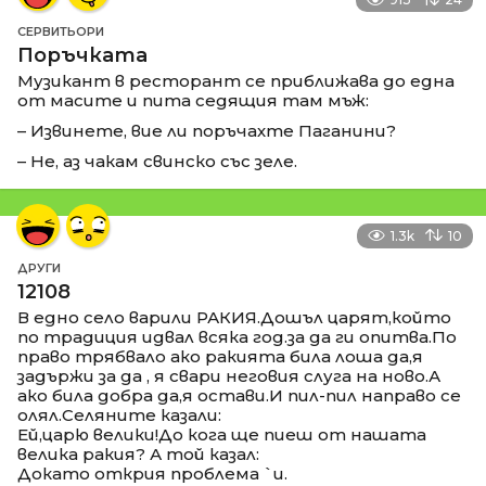
СЕРВИТЬОРИ
Поръчката
Музикант в ресторант се приближава до една
от масите и пита седящия там мъж:
– Извинете, вие ли поръчахте Паганини?
– Не, аз чакам свинско със зеле.
1.3k
10
ДРУГИ
12108
В едно село варили РАКИЯ.Дошъл царят,който
по традиция идвал всяка год.за да ги опитва.По
право трябвало ако ракията била лоша да,я
задържи за да , я свари неговия слуга на ново.А
ако била добра да,я остави.И пил-пил направо се
олял.Селяните казали:
Ей,царю велики!До кога ще пиеш от нашата
велика ракия? А той казал:
Докато открия проблема `и.