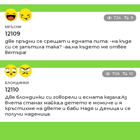
724
9
МРЪСНИ
12109
две пръдни се срещат и едната пита: -на къде
си се запътила така? -аа,на където ме отвее
вятъра!
706
10
БЛОНДИНКИ
12110
Две блондинки си говорели и есната казала:Аз
вчета станах майка,а детето е момиче и я
кръстихме на двете и баби Надя и Деница и се
получи наденица.