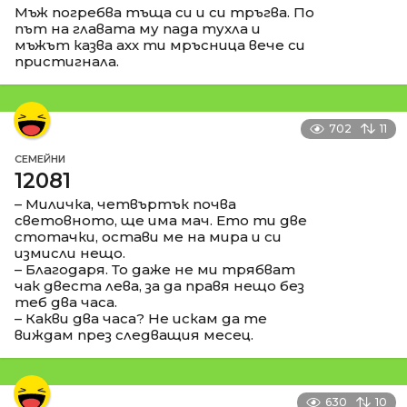
Мъж погребва тъща си и си тръгва. По
път на главата му пада тухла и
мъжът казва ахх ти мръсница вече си
пристигнала.
702
11
СЕМЕЙНИ
12081
– Миличка, четвъртък почва
световното, ще има мач. Ето ти две
стотачки, остави ме на мира и си
измисли нещо.
– Благодаря. То даже не ми трябват
чак двеста лева, за да правя нещо без
теб два часа.
– Какви два часа? Не искам да те
виждам през следващия месец.
630
10