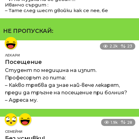
Иванчо сърдит :
– Тате след шест двойки как се пее, бе
НЕ ПРОПУСКАЙ:
2.2k
23
ЛЕКАРИ
Посещение
Студент по медицина на изпит.
Професорът го пита:
– Какво трябва да знае най-вече лекарят,
преди да тръгне на посещение при болния?
– Адреса му.
1.9k
28
СЕМЕЙНИ
Без усмивки!