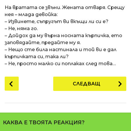
a
t
п
На вратата се звъни. Жената отваря. Срещу
i
р
нея – млада девойка:
е
– Извинете, съпругът ви вкъщи ли си е?
д
– Не, няма го.
и
– Дойдох да му върна носната кърпичка, ето
1
заповядайте, предайте му я.
8
– Нещо сте била настинала и той ви е дал
г
кърпичката си, така ли?
о
– Не, просто малко си поплаках след това…
д
и
P
СЛЕДВАЩ
н
o
и
s
п
t
р
P
е
a
д
КАКВА Е ТВОЯТА РЕАКЦИЯ?
g
и