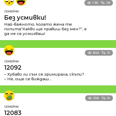
1.9k
28
СЕМЕЙНИ
Без усмивки!
Най-важното, когато жена те
попита“Какво ще правиш без мен?“, е
да не се усмихваш!
846
10
СЕМЕЙНИ
12092
– Хубаво ли съм се гримирала, скъпи?
– Не, още се виждаш…
558
10
СЕМЕЙНИ
12083