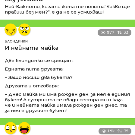
Най-важното, когато жена те попита“Какво ще
правиш без мен?“, е да не се усмихваш!
977
33
БЛОНДИНКИ
И нейната майка
Две блондинки се срещат.
Едната пита другата:
– Защо носиш два букета?
Другата и отговаря:
– Днес майка ми има рожден ден, за нея е единия
букет! А сутринта се обади сестра ми и каза,
че и нейната майка имала рожден ден днес, та
за нея е другият букет!
1.9k
35