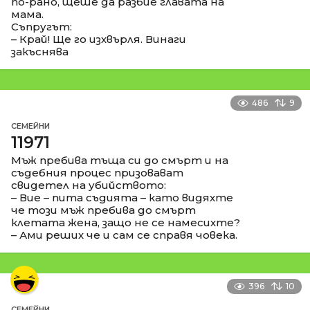
по-рано, щеше да разбие главата на
мама.
Съпругът:
– Край! Ще го изхвърля. Винаги
закъснява
486
9
СЕМЕЙНИ
11971
Мъж пребива тъща си до смърт и на
съдебния процес призовават
свидетел на убийството:
– Вие – пита съдията – като видяхте
че този мъж пребива до смърт
клетата жена, защо не се намесихте?
– Ами реших че и сам се справя човека.
396
10
СЕМЕЙНИ